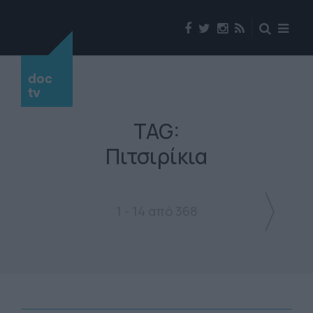
doc
tv
TAG:
Πιτσιρίκια
1 - 14 από 368