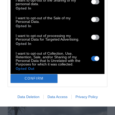
I want to opt-out of the Sharing of my
personal data.
μία ώρα αργότερα
Opted In
I want to opt-out of the Sale of my
Personal Data.
Ένα σχολείο κοντά στη Στοκχόλμη
Opted In
επαναπροσδιορίζει την έννοια της σχολικής
καθημερινότητας, βάζοντας τον ύπνο των
I want to opt-out of processing my
Personal Data for Targeted Advertising.
εφήβων στο επίκεντρο.
Opted In
I want to opt-out of Collection, Use,
Retention, Sale, and/or Sharing of my
23 Μαΐου 2025
Personal Data that Is Unrelated with the
Purposes for which it was collected.
Opted Out
CONFIRM
Data Deletion
Data Access
Privacy Policy