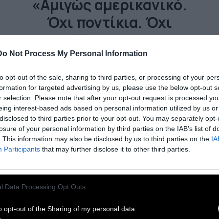
«Αμιγώς αμερικανικό.
Όχι ποντίκια. Όχι
Έλληνες»
Do Not Process My Personal Information
«Απολίτιστοι, μαυριδεροί και αντίχριστοι,
to opt-out of the sale, sharing to third parties, or processing of your per
μας τραγουδούσε μια γιαγιά κάθε βράδυ
formation for targeted advertising by us, please use the below opt-out s
προτού την βάλει η κόρη της μέσα. Ήταν η
r selection. Please note that after your opt-out request is processed y
μόνη που μας μιλούσε». Του Δημήτρη Γ.
eing interest-based ads based on personal information utilized by us or
Μαγριπλή
disclosed to third parties prior to your opt-out. You may separately opt-
losure of your personal information by third parties on the IAB’s list of
. This information may also be disclosed by us to third parties on the
IA
26 Ιανουαρίου 2026
Participants
that may further disclose it to other third parties.
l Data Processing Opt Outs
o opt-out of the Sharing of my personal data.