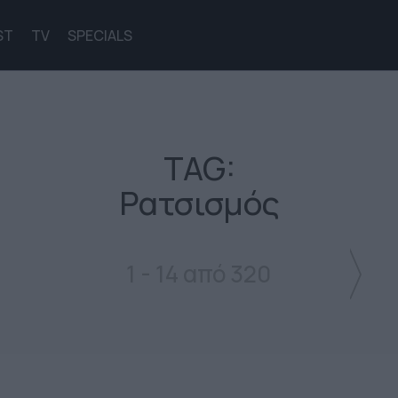
ST
TV
SPECIALS
TAG:
Ρατσισμός
1 - 14 από 320