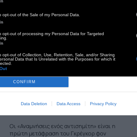
In
o opt-out of the Sale of my Personal Data.
In
to opt-out of processing my Personal Data for Targeted
ing.
In
o opt-out of Collection, Use, Retention, Sale, and/or Sharing
ersonal Data that Is Unrelated with the Purposes for which it
lected.
Out
Α' ΠΡΟΣΩΠΟ
CONFIRM
Ρετσόρι: «Επρόκειτο για
Data Deletion
Data Access
Privacy Policy
ένα μίσος αρχαίο»
Οι «Αναμνήσεις ενός αντισημίτη» είναι η
πρώτη μετάφραση του Γκρέγκορ φον