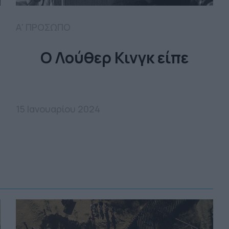
Α' ΠΡΟΣΩΠΟ
Ο Λούθερ Κινγκ είπε
15 Ιανουαρίου 2024