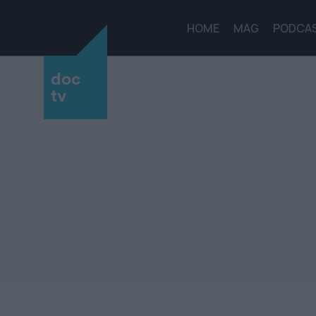
HOME
MAG
PODCA
doc
tv