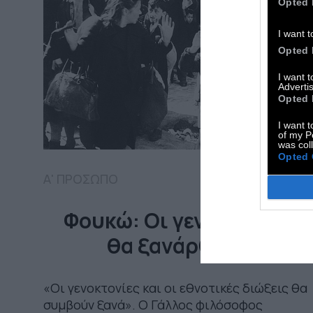
Opted 
I want t
Opted 
I want 
Advertis
Opted 
I want t
of my P
was col
Opted 
Α' ΠΡΟΣΩΠΟ
Φουκώ: Οι γενοκτονίες
θα ξανάρθουν
«Οι γενοκτονίες και οι εθνοτικές διώξεις θα
συμβούν ξανά». Ο Γάλλος φιλόσοφος