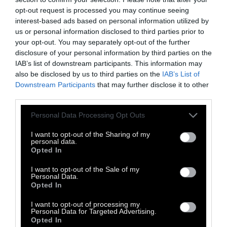
273 άνδρες, 128 γυναίκες και 197 παιδιά
opt-out request is processed you may continue seeing
(συνολικά 183 οικογένειες).
interest-based ads based on personal information utilized by
us or personal information disclosed to third parties prior to
your opt-out. You may separately opt-out of the further
Η δρ Sarah Van Beurden, ιστορικός με
disclosure of your personal information by third parties on the
πεδίο έρευνας την Κεντρική Αφρική
,
IAB’s list of downstream participants. This information may
σημειώνει μάλιστα ότι, η αρμόδια υπηρεσία
also be disclosed by us to third parties on the
IAB’s List of
Downstream Participants
that may further disclose it to other
ήταν «ιδιαιτέρως ανήσυχη όσον αφορά την
third parties.
παραμονή ενός τόσο μεγάλου αριθμού
Κονγκολέζων στο Βέλγιο». Στο απομονωμένο
Personal Data Processing Opt Outs
κτίριο που τους κρατούσαν -και από το
I want to opt-out of the Sharing of my
personal data.
οποίο τους πήγαιναν και τους έφερναν από
Opted In
την Έκθεση- οι Αφρικανοί διαμαρτυρήθηκαν
I want to opt-out of the Sale of my
τόσο για την καθημερινή κακοποίηση την
Personal Data.
Opted In
οποία υφίσταντο, ως εκθέματα, όσο και για
επιμέρους θέματα όπως η στέγαση τους
I want to opt-out of processing my
Personal Data for Targeted Advertising.
στον περιορισμένο χώρο που τους είχαν
Opted In