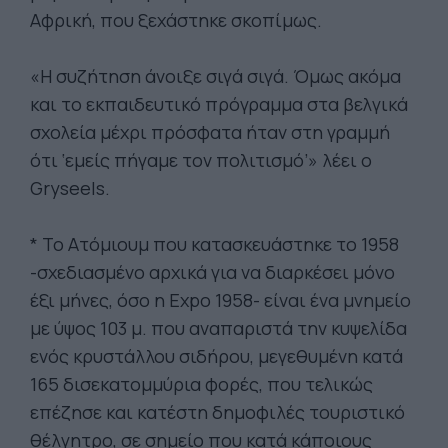
Αφρική, που ξεχάστηκε σκοπίμως.
«Η συζήτηση άνοιξε σιγά σιγά. Όμως ακόμα
και το εκπαιδευτικό πρόγραμμα στα βελγικά
σχολεία μέχρι πρόσφατα ήταν στη γραμμή
ότι ‘εμείς πήγαμε τον πολιτισμό’» λέει ο
Gryseels.
* Το Ατόμιουμ που κατασκευάστηκε το 1958
-σχεδιασμένο αρχικά για να διαρκέσει μόνο
έξι μήνες, όσο η Εxpο 1958- είναι ένα μνημείο
με ύψος 103 μ. που αναπαριστά την κυψελίδα
ενός κρυστάλλου σιδήρου, μεγεθυμένη κατά
165 δισεκατομμύρια φορές, που τελικώς
επέζησε και κατέστη δημοφιλές τουριστικό
θέλγητρο, σε σημείο που κατά κάποιους