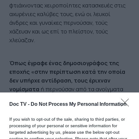
φτιάχνοντας χειροποίητες κατασκευές στις
αχυρένιες καλύβες τους, ενώ οι λευκοί
άνδρες και γυναίκες περνούσαν, τούς
χάζευαν και ως επί το πλείστον, τούς
χλεύαζαν.
Όπως έγραφε ένας δημοσιογράφος της
εποχής «στην περίπτωση κατά την οποία
δεν υπήρχε αντίδραση, τους έριχναν
νομίσματα
ή περνούσαν από τα ανοίγματα
της περίφραξης, μπανάνες». Σύμφωνα με
Doc TV -
Do Not Process My Personal Information
άλλο δημοσίευμα «οι νέγροι στους
ζωολογικούς κήπους» ήταν προσφιλές θέμα
If you wish to opt-out of the sale, sharing to third parties, or
συζήτησης. Για τις ανάγκες της έκθεσης
processing of your personal or sensitive information for
έφεραν από την Αφρική 598 Κονγκολέζους:
targeted advertising by us, please use the below opt-out
section to confirm your selection. Please note that after your