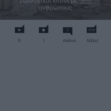
Ζωολογικοί κήποι με
ανθρώπους
0
1328
0
1
σχόλια
λέξεις