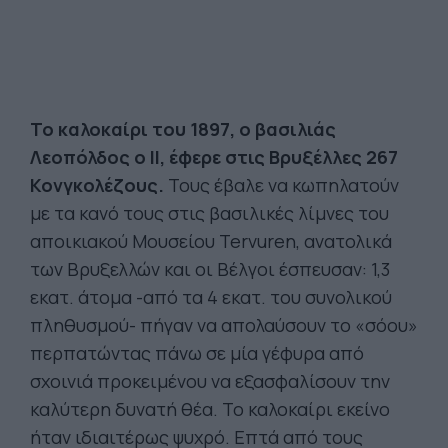
Το καλοκαίρι του 1897, ο βασιλιάς
Λεοπόλδος ο ΙΙ, έφερε στις Βρυξέλλες 267
Κονγκολέζους.
Τους έβαλε να κωπηλατούν
με τα κανό τους στις βασιλικές λίμνες του
αποικιακού Μουσείου Tervuren, ανατολικά
των Βρυξελλών και οι Βέλγοι έσπευσαν: 1,3
εκατ. άτομα -από τα 4 εκατ. του συνολικού
πληθυσμού- πήγαν να απολαύσουν το «σόου»
περπατώντας πάνω σε μία γέφυρα από
σχοινιά προκειμένου να εξασφαλίσουν την
καλύτερη δυνατή θέα. Το καλοκαίρι εκείνο
ήταν ιδιαιτέρως ψυχρό. Επτά από τους