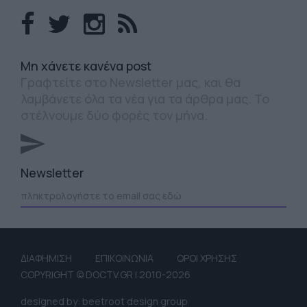
Mη χάνετε κανένα post
Γραφτείτε στο Newsletter μας, και θα
λαμβάνετε όλα τα νέα για τα άρθρα μας. Το
στέλνουμε δύο φορές τον μήνα.
Newsletter
ΔΙΑΦΗΜΙΣΗ
ΕΠΙΚΟΙΝΩΝΙΑ
ΟΡΟΙ ΧΡΗΣΗΣ
COPYRIGHT © DOCTV.GR | 2010-2026
designed by: beetroot design group