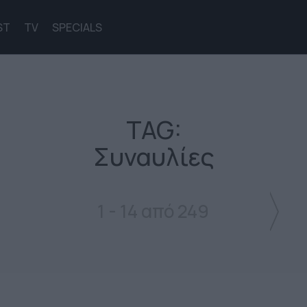
ST
TV
SPECIALS
TAG:
Συναυλίες
1 - 14 από 249