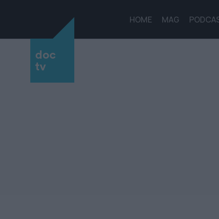
HOME
MAG
PODCA
doc
tv