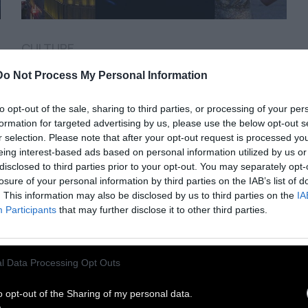
CULTURE
Do Not Process My Personal Information
6 στάσεις: Που θα πάμε
αυτή την εβδομάδα;
to opt-out of the sale, sharing to third parties, or processing of your per
formation for targeted advertising by us, please use the below opt-out s
r selection. Please note that after your opt-out request is processed y
eing interest-based ads based on personal information utilized by us or
Επιλεγμένες δράσεις πολιτισμού, με και
disclosed to third parties prior to your opt-out. You may separately opt-
χωρίς είσοδο. Από τους Μελίτα Κάραλη, Χ.
losure of your personal information by third parties on the IAB’s list of
Λακταρίδης, Γ. Καρατζογιάνννης
. This information may also be disclosed by us to third parties on the
IA
Participants
that may further disclose it to other third parties.
2 Απριλίου 2026
l Data Processing Opt Outs
o opt-out of the Sharing of my personal data.