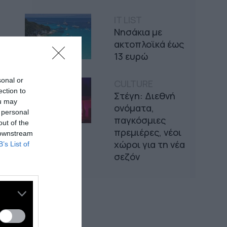
IT LIST
Νησάκια με
ακτοπλοϊκά έως
13 ευρώ
sonal or
CULTURE
ection to
Στέγη: Διεθνή
ou may
ονόματα,
 personal
παγκόσμιες
out of the
πρεμιέρες, νέοι
 downstream
χώροι για τη νέα
B’s List of
σεζόν