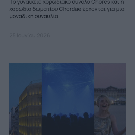
Το γυναικείο χορωδιακό σύνολο Chóres και η
χορωδία δωματίου Chordae έρχονται για μια
μοναδική συναυλία
25 Ιουνίου 2026