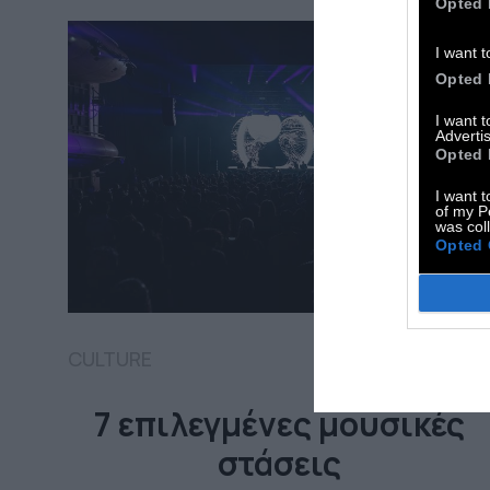
Opted 
I want t
Opted 
I want 
Advertis
Opted 
I want t
of my P
was col
Opted 
CULTURE
7 επιλεγμένες μουσικές
στάσεις