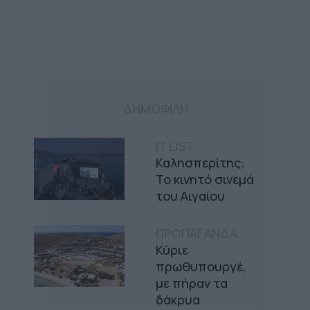
ΔΗΜΟΦΙΛΗ
IT LIST
Καλησπερίτης:
Το κινητό σινεμά
του Αιγαίου
ΠΡΟΠΑΓΑΝΔΑ
Κύριε
πρωθυπουργέ,
με πήραν τα
δάκρυα