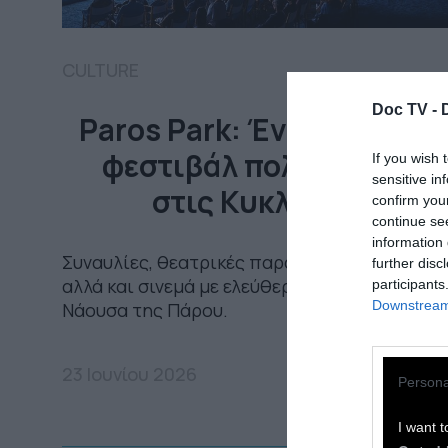
CULTURE
Doc TV -
Paros Park: Ένα πλούσιο
φεστιβάλ πολιτισμού
If you wish 
sensitive in
στις Κυκλάδες
confirm you
continue se
information 
Συναυλίες, θεατρικές παραστάσεις, τέχνη
further disc
αλλά και σινεμά με ελεύθερη είσοδο στη
participants
Downstream 
Νάουσα της Πάρου.
23 Ιουνίου 2026
Persona
I want t