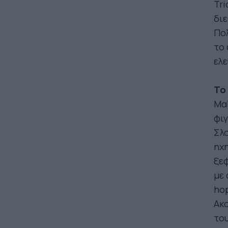
Tri
δι
Πο
το 
ελε
Το
Μαΐ
φιγ
Σλο
ηχη
ξεφ
με 
hop
Ακο
το