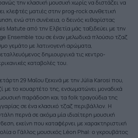
ανώς την κλασική μουσική χωρίς να διστάζει να
ει κλεφτές ματιές στην prog-rock συνθετική
ηση, ενώ στη συνέχεια, o δεινός κιθαρίστας
is Matute από την Ελβετία μάς ταξιδεύει με την
ge Ensemble του σε έναν μελωδικά πλούσιο τζαζ
μο γεμάτο με λατινογενή αρώματα,
εταλλευόμενος δημιουργικά τις κεντρο-
ρικανικές καταβολές του.
ετάρτη 29 Μαΐου ξεκινά με την Júlia Karosi που,
ί με το κουαρτέτο της, ενσωματώνει μοναδικά
μουσική παράδοση και τα folk τραγούδια της
γαρίας σε ένα κλασικό τζαζ περιβάλλον. Η
τάλη περνά σε ακόμα μία ιδιαίτερη μουσική
δεση, εκείνη που καταφέρνει με χαρακτηριστική
ολία ο Γάλλος μουσικός Léon Phal: ο γκρουβάτος