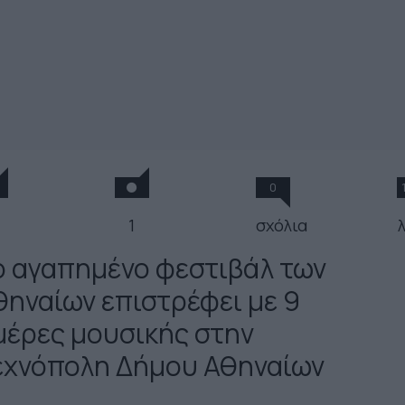
0
1
σχόλια
λ
ο αγαπημένο φεστιβάλ των
θηναίων επιστρέφει με 9
μέρες μουσικής στην
εχνόπολη Δήμου Αθηναίων