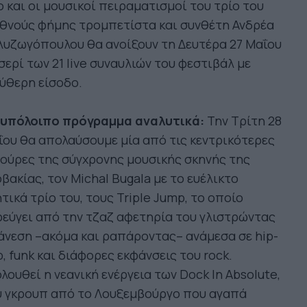
o και οι μουσικοί πειραματισμοί του τρίο του
εθνούς φήμης τρομπετίστα και συνθέτη Ανδρέα
λυζωγόπουλου θα ανοίξουν τη Δευτέρα 27 Μαΐου
σερί των 21 live συναυλιών του φεστιβάλ με
ύθερη είσοδο.
 υπόλοιπο πρόγραμμα αναλυτικά:
Την Τρίτη 28
ου θα απολαύσουμε μία από τις κεντρικότερες
ούρες της σύγχρονης μουσικής σκηνής της
βακίας, τον Michal Bugala με το ευέλικτο
τικά τρίο του, τους Triple Jump, το οποίο
εύγει από την τζαζ αφετηρία του γλιστρώντας
άνεση –ακόμα και ραπάροντας– ανάμεσα σε hip-
, funk και διάφορες εκφάνσεις του rock.
λουθεί η νεανική ενέργεια των Dock In Absolute,
υ γκρουπ από το Λουξεμβούργο που αγαπά