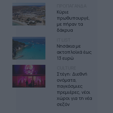
ΠΡΟΠΑΓΑΝΔΑ
Κύριε
πρωθυπουργέ,
με πήραν τα
δάκρυα
IT LIST
Νησάκια με
ακτοπλοϊκά έως
13 ευρώ
CULTURE
Στέγη: Διεθνή
ονόματα,
παγκόσμιες
πρεμιέρες, νέοι
χώροι για τη νέα
σεζόν