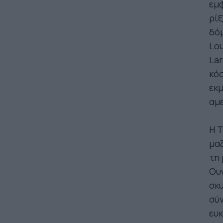
εμφ
ρίξ
δόμ
Lou
Lar
κόσ
εκμ
αμε
Η Τ
μαζ
τη 
Ουγ
σκυ
σύν
ευκ