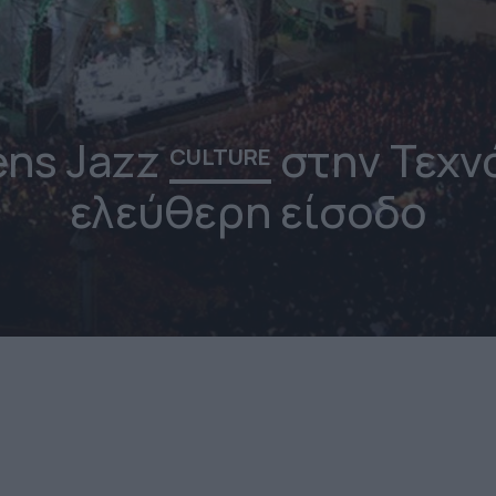
ens Jazz
στην Τεχν
CULTURE
ελεύθερη είσοδο