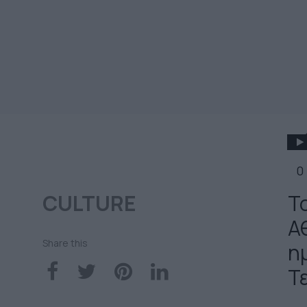
0
CULTURE
Τ
Α
Share this
η
Τ