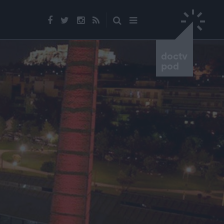
doctv
pod