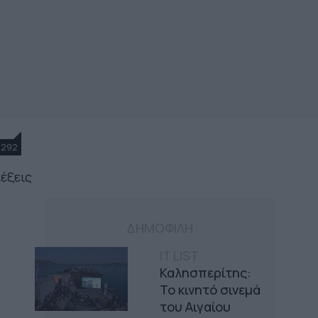
1292
έξεις
ΔΗΜΟΦΙΛΗ
IT LIST
Καλησπερίτης:
Το κινητό σινεμά
του Αιγαίου