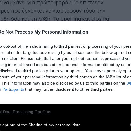
ριλαμβάνει για πρώτη φορά δύο επιπλέον
ρες που έρχονται να γιορτάσουν τόσο την
ρξη όσο και τη λήξη. Τα opening και closing
ws διοργανώνονται σε συνεργασία με το
Do Not Process My Personal Information
τονικό Gazarte και έχουν εισιτήριο με
οπώληση μέσω more.com. Όλες οι υπόλοιπες
to opt-out of the sale, sharing to third parties, or processing of your per
αυλίες για όλες τις υπόλοιπες ημέρες είναι
formation for targeted advertising by us, please use the below opt-out s
r selection. Please note that after your opt-out request is processed y
ρεάν.
eing interest-based ads based on personal information utilized by us or
disclosed to third parties prior to your opt-out. You may separately opt-
 Κυριακή 26 Μαΐου στην κεντρική σκηνή της
losure of your personal information by third parties on the IAB’s list of
. This information may also be disclosed by us to third parties on the
IA
νόπολης ανεβαίνουν οι Meute, η εντεκάδα από
Participants
that may further disclose it to other third parties.
Αμβούργο με τα χαρακτηριστικά κόκκινα σακάκια,
 να κηρύξουν την έναρξη του 23ου Athens Jazz με
 ευφάνταστη, ανατρεπτική και χορευτική jazz-
l Data Processing Opt Outs
hnο μουσική τους, με opening act από το
άγμα», το ιδιαίτερο project του πιανίστα Κωστή
o opt-out of the Sharing of my personal data.