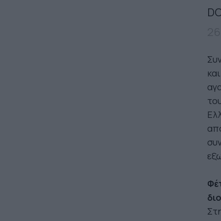
DO
26
Συν
και
αγ
του
Ελ
από
συν
εξω
Φέ
δι
Στη