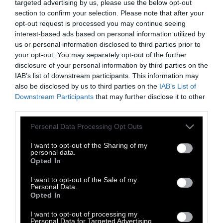
targeted advertising by us, please use the below opt-out
έως τις 5 Απριλίου, ο κινηματογράφος
section to confirm your selection. Please note that after your
opt-out request is processed you may continue seeing
Δαναός φιλοξενεί ένα τριήμερο δωρεάν
interest-based ads based on personal information utilized by
προβολών με τις
πέντε αξιόλογες
us or personal information disclosed to third parties prior to
υποψήφιες ταινίες
για το Βραβείο Κοινού
your opt-out. You may separately opt-out of the further
disclosure of your personal information by third parties on the
LUX 2026, δίνοντας στο κοινό την ευκαιρία να
IAB’s list of downstream participants. This information may
τις παρακολουθήσει και να ψηφίσει την
also be disclosed by us to third parties on the
IAB’s List of
αγαπημένη του. Θα προβληθούν 4 ταινίες
Downstream Participants
that may further disclose it to other
third parties.
που έχουν ήδη διανεμηθεί στη χώρα μας:
Συναισθηματική
Αξία
(βραβευμένη με
Personal Data Processing Opt Outs
Όσκαρ
Διεθνούς Ταινίας),
Σιωπηλή Αγάπη
,
I want to opt-out of the Sharing of my
Ένα Απλό Ατύχημα
(Χρυσός Φοίνικας
personal data.
Opted In
Καννών),
Για τον Κρίστι
, αλλά και το άπαιχτο
Love Me Tender
της Ανα Καζνάβ Καμπέ από
I want to opt-out of the Sale of my
Personal Data.
τη Γαλλία. Η πρωτοβουλία διοργανώνεται
Opted In
από το Γραφείο του Ευρωπαϊκού
I want to opt-out of processing my
Κοινοβουλίου στην Ελλάδα σε συνεργασία με
Personal Data for Targeted Advertising.