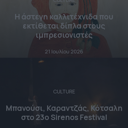
CULTURE
Η άστεγη καλλιτέχνιδα που
εκτίθεται δίπλα στους
ιμπρεσιονιστές
21 Ιουλίου 2026
CULTURE
Μπανούσι, Καραντζάς, Κότσαλη
στο 23o Sirenos Festival