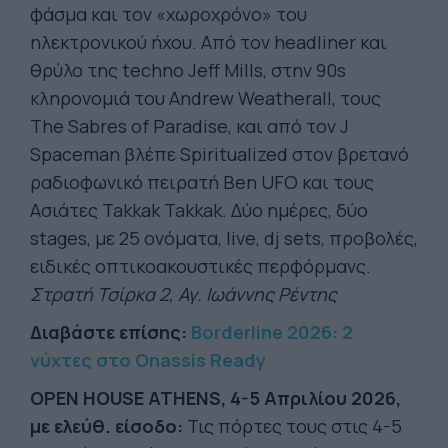
φάσμα και τον «χωροχρόνο» του
ηλεκτρονικού ήχου. Από τον headliner και
θρύλο της techno Jeff Mills, στην 90s
κληρονομιά του Andrew Weatherall, τους
The Sabres of Paradise, και από τον J
Spaceman βλέπε Spiritualized στον βρετανό
ραδιοφωνικό πειρατή Ben UFO και τους
Ασιάτες Takkak Takkak. Δύο ημέρες, δύο
stages, με 25 ονόματα, live, dj sets, προβολές,
ειδικές οπτικοακουστικές περφόρμανς.
Στρατή Τσίρκα 2, Αγ. Ιωάννης Ρέντης
Διαβάστε επίσης:
Borderline 2026: 2
νύχτες στο Onassis Ready
OPEN HOUSE ΑΤ
HENS
,
4-5 Απριλίου 2026,
με ελεύθ. είσοδο
:
Τις πόρτες τους στις 4-5