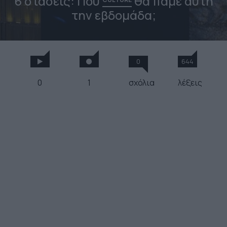
6 στάσεις: Που
θα πάμε αυτή
την εβδομάδα;
0
644
0
1
σχόλια
λέξεις