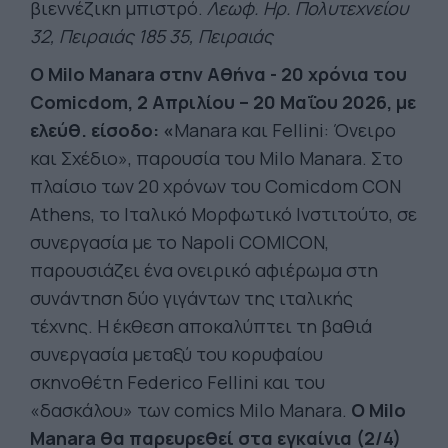
βιεννέζικη μπιστρό.
Λεωφ. Ηρ. Πολυτεχνείου
32, Πειραιάς 185 35, Πειραιάς
Ο Milo Manara στην Αθήνα - 20 χρόνια του
Comicdom, 2 Απριλίου – 20 Μαΐου 2026,
με
ελεύθ. είσοδο: «
Manara και Fellini: Όνειρο
και Σχέδιο», παρουσία του Milo Manara. Στο
πλαίσιο των 20 χρόνων του Comicdom CON
Athens, το Ιταλικό Μορφωτικό Ινστιτούτο, σε
συνεργασία με το Napoli COMICON,
παρουσιάζει ένα ονειρικό αφιέρωμα στη
συνάντηση δύο γιγάντων της ιταλικής
τέχνης. Η έκθεση αποκαλύπτει τη βαθιά
συνεργασία μεταξύ του κορυφαίου
σκηνοθέτη Federico Fellini και του
«δασκάλου» των comics Milo Manara.
Ο Milo
Manara θα παρευρεθεί στα εγκαίνια (2/4)