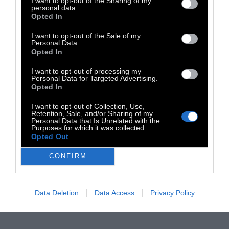
I want to opt-out of the Sharing of my
personal data.
Opted In
I want to opt-out of the Sale of my
Personal Data.
Opted In
ΚΟΣΜΟΣ
I want to opt-out of processing my
Personal Data for Targeted Advertising.
Opted In
Πως αυτοκτονούν οι
I want to opt-out of Collection, Use,
Retention, Sale, and/or Sharing of my
πολιτισμοί;
Personal Data that Is Unrelated with the
Purposes for which it was collected.
Opted Out
Για την επίδραση που έχει η διαχείριση του
CONFIRM
περιβάλλοντος στην πορεία των πολιτισμών
γράφει ο καθηγητής Περιβαλλοντικής
ιστορίας Τζάρεντ Ντάιαμοντ. Από τον
Data Deletion
Data Access
Privacy Policy
Χρήστο Βαρελά