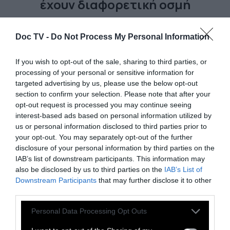
έχουν διαφορετική οσμή
Έχοντας εμπειρία από σκύλους ακόμα και
Doc TV -
Do Not Process My Personal Information
ανθρώπους που έχουν κληρονομική
υπεροσμία, οι επιστήμονες προσπαθούν να
If you wish to opt-out of the sale, sharing to third parties, or
ανιχνεύσουν τις οσμές των ασθενών, πριν
processing of your personal or sensitive information for
εκείνοι νοσήσουν
targeted advertising by us, please use the below opt-out
section to confirm your selection. Please note that after your
opt-out request is processed you may continue seeing
interest-based ads based on personal information utilized by
22 Σεπτεμβρίου 2025
us or personal information disclosed to third parties prior to
your opt-out. You may separately opt-out of the further
disclosure of your personal information by third parties on the
IAB’s list of downstream participants. This information may
also be disclosed by us to third parties on the
IAB’s List of
Downstream Participants
that may further disclose it to other
third parties.
Personal Data Processing Opt Outs