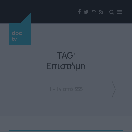
doc
tv
TAG:
Επιστήμη
1 - 14 από 355