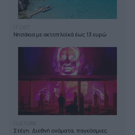
IT LIST
Νησάκια με ακτοπλοϊκά έως 13 ευρώ
CULTURE
Στέγη: Διεθνή ονόματα, παγκόσμιες