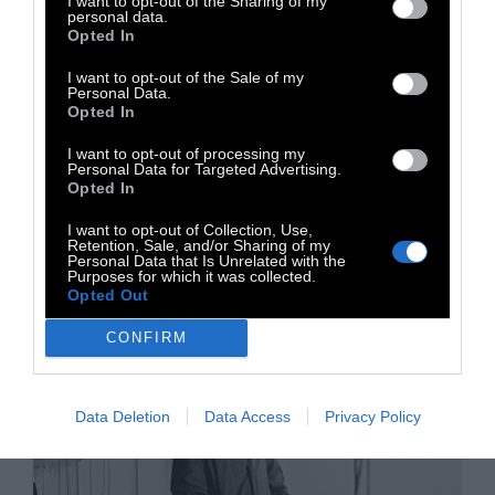
I want to opt-out of the Sharing of my
«Μήδεια Έξοδος ΙΙΙ» στην
personal data.
Opted In
Εθνική Γλυπτοθήκη
I want to opt-out of the Sale of my
Personal Data.
Opted In
Ο Ευριπίδης συνομιλεί με το έργο Μήδεια ΙΙΙ
του Γιαννούλη Χαλεπά στην Εθνική
I want to opt-out of processing my
Γλυπτοθήκη, αλλά και με την μουσική του
Personal Data for Targeted Advertising.
Opted In
Γιώργου Κουμεντάκη
I want to opt-out of Collection, Use,
Retention, Sale, and/or Sharing of my
Personal Data that Is Unrelated with the
5 Φεβρουαρίου 2026
Purposes for which it was collected.
Opted Out
CONFIRM
Data Deletion
Data Access
Privacy Policy