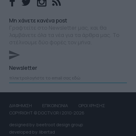
Mη χάνετε κανένα post
Γραφτείτε στο Newsletter μας, και θα
λαμβάνετε όλα τα νέα για τα άρθρα μας. Το
στέλνουμε δύο φορές τον μήνα.
Newsletter
ΔΙΑΦΗΜΙΣΗ
ΕΠΙΚΟΙΝΩΝΙΑ
ΟΡΟΙ ΧΡΗΣΗΣ
COPYRIGHT © DOCTV.GR | 2010-2026
designed by: beetroot design group
developed by: libertad