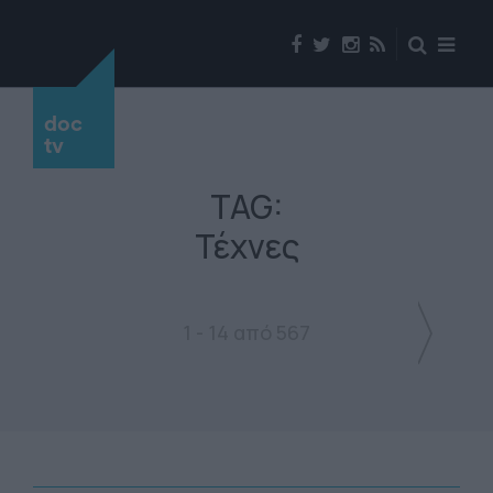
doc
tv
TAG:
Τέχνες
1 - 14 από 567