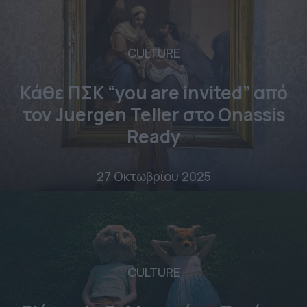
CULTURE
Κάθε ΠΣΚ “you are invited” από
τον Juergen Teller στο Onassis
Ready
27 Οκτωβρίου 2025
CULTURE