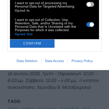
με τη μπλε κορώνα συναντά την οικογένεια
I want to opt-out of processing my
Personal Data for Targeted Advertising.
στο σώμα του (2021) στη γκαλερί Ρεβέκκα
Opted In
Καμχή, Τρεις ήπειροι, τρεις φίλοι (2023) στη
I want to opt-out of Collection, Use,
Δημοτική Πινακοθήκη του Δήμου Αθηναίων,
Retention, Sale, and/or Sharing of my
Personal Data that Is Unrelated with the
Αυτοκράτειρα και πνεύματα(2022) στην
Purposes for which it was collected.
Opted Out
γκαλερί Ζήνα Αθανασιάδου, μεταΘεοί (2017)
στο Μουσείο Μπενάκη Ισλαμικής Τέχνης και
CONFIRM
το Χωρίς Δικό μου Όχημα I-V (2012) στο
ΕΜΣΤ.
Data Deletion
Data Access
Privacy Policy
Γκαλερί Καμχή
: Διάρκεια έκθεσης: 27 Μαΐου -
24 Ιουλίου 2026, Τρίτη – Παρασκευή: 12:00 –
6:00 μμ, Σάββατο: 12:00 – 4:00 μμ, ή κατόπιν
συνεννόησης, Λεωνίδου 9, Μεταξουργείο
TAGS:
Τέχνες
Έκθεση
Πολιτισμός
Ζωγραφική
Ζώα