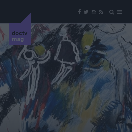
doctv
mag