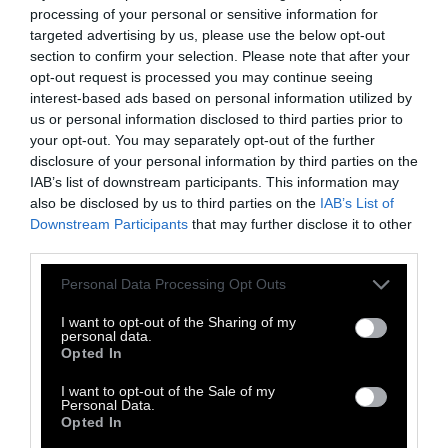
processing of your personal or sensitive information for
Καλέστε στο 210 5233049 (12:00- 6:00 μμ
targeted advertising by us, please use the below opt-out
Τρίτη έως Παρασκευή).
section to confirm your selection. Please note that after your
opt-out request is processed you may continue seeing
Ο Αλέξανδρος Γεωργίου γεννήθηκε στην
interest-based ads based on personal information utilized by
Αθήνα το 1972. Αποφοίτησε από την Ανώτατη
us or personal information disclosed to third parties prior to
Σχολή Καλών Τεχνών το 1996 και συνέχισε
your opt-out. You may separately opt-out of the further
disclosure of your personal information by third parties on the
στις σπουδές του στο School of Visual Arts
IAB’s list of downstream participants. This information may
της Νέας Υόρκης. Είναι γνωστός κυρίως για
also be disclosed by us to third parties on the
IAB’s List of
τη δουλειά του στη ζωγραφική και την
Downstream Participants
that may further disclose it to other
third parties.
φωτογραφία. Η πρακτική του εστιάζει στην
εξερεύνηση της προσωπικής και
Personal Data Processing Opt Outs
πνευματικής αναζήτησης, της μετακίνησης
I want to opt-out of the Sharing of my
και του ταξιδιού, και της σχέσης με τον εαυτό
personal data.
Opted In
και τον άλλον.
I want to opt-out of the Sale of my
Από τις ατομικές του εκθέσεις ξεχωρίζουν:
Personal Data.
Opted In
Από την οπτική του Ναι (2023), Ο Πρίγκιπας