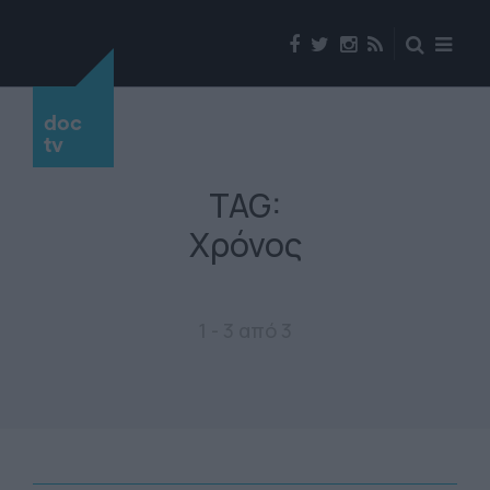
doc
tv
TAG:
Χρόνος
1 - 3 από 3