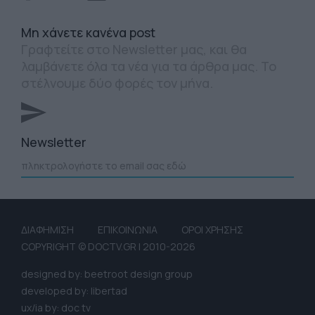
Mη χάνετε κανένα post
Γραφτείτε στο Newsletter μας, και θα
λαμβάνετε όλα τα νέα για τα άρθρα μας. Το
στέλνουμε δύο φορές τον μήνα.
Newsletter
ΔΙΑΦΗΜΙΣΗ
ΕΠΙΚΟΙΝΩΝΙΑ
ΟΡΟΙ ΧΡΗΣΗΣ
COPYRIGHT © DOCTV.GR | 2010-2026
designed by: beetroot design group
developed by: libertad
ux/ia by: doc tv