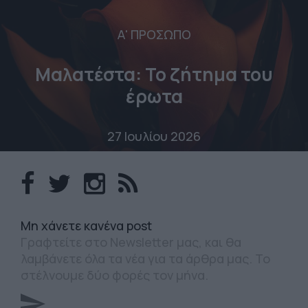
Α' ΠΡΟΣΩΠΟ
Μαλατέστα: Το ζήτημα του
έρωτα
27 Ιουλίου 2026
Mη χάνετε κανένα post
Γραφτείτε στο Newsletter μας, και θα
λαμβάνετε όλα τα νέα για τα άρθρα μας. Το
στέλνουμε δύο φορές τον μήνα.