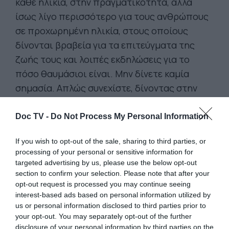
κάθε ηλικία, στην πραγματικότητα, αλλά
ίσως λίγο περισσότερο για τους ανθρώπους
σε προχωρημένη ηλικία, στους οποίους
δίνονται βραβεία για τα επιτεύγματα της
ζωής τους και λοιπές εκδηλώσεις για το
πόσο θαυμάσιοι είναι. Μην δίνετε καμία
σημασία. Απλώς συνεχίστε, δίνοντας στην
ζωή σας ό,τι απαιτεί.
Doc TV -
Do Not Process My Personal Information
Ο Μπιλ Ράσελ, ο σπουδαίος σέντερ των
Σέλτικς Βοστώνης, ο οποίος υπήρξε αιτία για
If you wish to opt-out of the sale, sharing to third parties, or
πολλά από τα πρωταθλήματα των Σέλτικς
processing of your personal or sensitive information for
targeted advertising by us, please use the below opt-out
στο N.B.A., αποδοκιμαζόταν κάθε βράδυ από
section to confirm your selection. Please note that after your
το ρατσιστικό κοινό της Βοστώνης. Μια
opt-out request is processed you may continue seeing
μέρα, το κοριτσάκι του του είπε: «Μπαμπά,
interest-based ads based on personal information utilized by
us or personal information disclosed to third parties prior to
πώς αντέχεις όλα αυτά τα γιουχαΐσματα;».
your opt-out. You may separately opt-out of the further
Εκείνος απάντησε: «Δεν ακούω τις
disclosure of your personal information by third parties on the