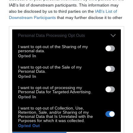
αποδοκιμασίες γιατί δεν ακούω τις
IAB’s list of downstream participants. This information may
also be disclosed by us to third parties on the
IAB’s List of
ζητωκραυγές».
Downstream Participants
that may further disclose it to other
Κάνουμε μεγάλο λάθος να πιστεύουμε τα
third parties.
υπέροχα πράγματα που λέγονται για εμάς
Personal Data Processing Opt Outs
ακόμη και αν αυτά είναι αλήθεια. Ειδικά αν
I want to opt-out of the Sharing of my
είναι αλήθεια. Το σημαντικό, σε κάθε ηλικία,
personal data.
Opted In
είναι να κάνουμε τις σωστές προσπάθειες.
Φέρνει μεγαλύτερη ικανοποίηση από ένα
I want to opt-out of the Sale of my
Personal Data.
φορτηγό γεμάτο κομπλιμέντα. Επίσης δίνει
Opted In
αυτοεκτίμηση, που είναι πάντα καλό πράγμα.
I want to opt-out of processing my
Personal Data for Targeted Advertising.
«Δεν ακούω τις
Opted In
αποδοκιμασίες γιατί δεν
I want to opt-out of Collection, Use,
Retention, Sale, and/or Sharing of my
Personal Data that Is Unrelated with the
ακούω τις ζητωκραυγές».
Purposes for which it was collected.
Opted Out