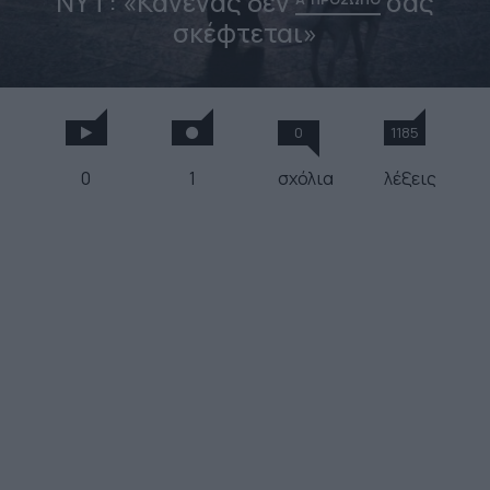
ΝΥΤ: «Κανένας δεν
σας
σκέφτεται»
0
1185
0
1
σχόλια
λέξεις