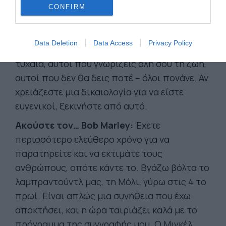
CONFIRM
Όλοι πονάνε:
Αν δεν το ήξερες αυτό πριν, το
Data Deletion
Data Access
Privacy Policy
ξέρεις τώρα. Οι άνθρωποι που συναντάς
τυχαία, αυτοί που γνωρίζεις όλη σου τη ζωή,
αυτοί που δεν θα δεις ποτέ – όλοι πονάνε. Αν
χρειάζεστε μια δικαιολογία για να είστε
ευγενικοί, ξεκινήστε από αυτό.
Ακούστε τον… Bob Marley:
Έχετε
περισσότερο ελεύθερο χρόνο για να
παρατηρείτε και να εκτιμάτε τους
ανθρώπους, οπότε κάντε το. Βγάζω βόλτα το
λαμπραντούντλ μας, τη Μόλι, γύρω στις 4 το
πρωί. Είναι απλώς μια συνήθεια που έχω
αποκτήσει, και η ώρα ταιριάζει καλά με το
πρόγραμμα της συγγραφής μου. Ο Μιγκέλ,