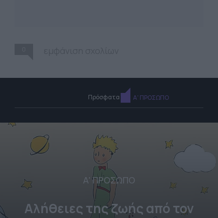
0
εμφάνιση σχολίων
Πρόσφατα
Α' ΠΡΟΣΩΠΟ
Α' ΠΡΟΣΩΠΟ
Αλήθειες της ζωής από τον