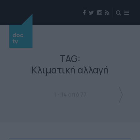
doc
tv
TAG:
Κλιματική αλλαγή
1 - 14 από 77