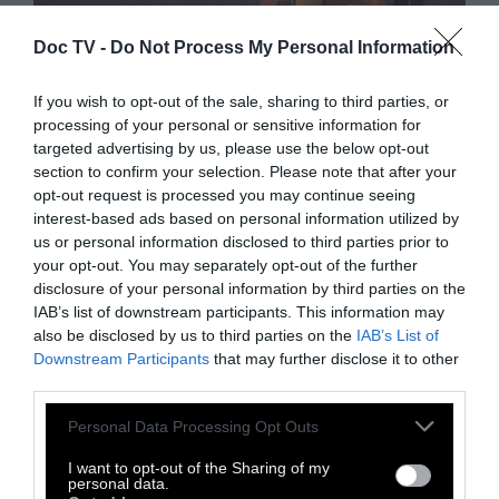
Doc TV -
Do Not Process My Personal Information
If you wish to opt-out of the sale, sharing to third parties, or
processing of your personal or sensitive information for
ΠΡΟΠΑΓΑΝΔΑ
targeted advertising by us, please use the below opt-out
section to confirm your selection. Please note that after your
opt-out request is processed you may continue seeing
Ο καπιταλισμός έκαψε το Λος
interest-based ads based on personal information utilized by
us or personal information disclosed to third parties prior to
Άντζελες
your opt-out. You may separately opt-out of the further
disclosure of your personal information by third parties on the
IAB’s list of downstream participants. This information may
Απόσπασμα από κείμενο του Τομ Κάρτερ στο
also be disclosed by us to third parties on the
IAB’s List of
WSWS
Downstream Participants
that may further disclose it to other
third parties.
15 Ιανουαρίου 2025
Personal Data Processing Opt Outs
I want to opt-out of the Sharing of my
personal data.