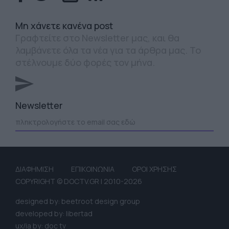
Mη χάνετε κανένα post
Γραφτείτε στο Newsletter μας, και θα
λαμβάνετε όλα τα νέα για τα άρθρα μας. Το
στέλνουμε δύο φορές τον μήνα.
Newsletter
ΔΙΑΦΗΜΙΣΗ
ΕΠΙΚΟΙΝΩΝΙΑ
ΟΡΟΙ ΧΡΗΣΗΣ
COPYRIGHT © DOCTV.GR | 2010-2026
designed by: beetroot design group
developed by: libertad
ux/ia by: doc tv