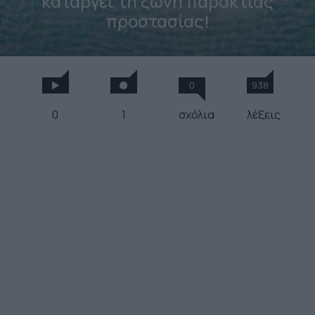
καταργεί τη ζώνη παράκτιας
προστασίας!
0
938
0
1
σχόλια
λέξεις