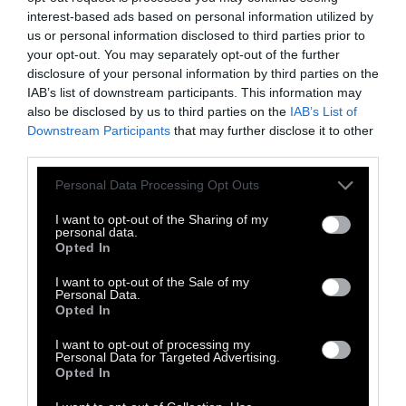
διαχείριση των παράκτιων ζωνών της
interest-based ads based on personal information utilized by
Μεσογείου, το οποίο προτάσσει ως μέτρο
us or personal information disclosed to third parties prior to
θεσμικής θωράκισης των ακτών
τον ορισμό
your opt-out. You may separately opt-out of the further
disclosure of your personal information by third parties on the
100 μέτρων
από την υψηλότερη χειμερινή
IAB’s list of downstream participants. This information may
ίσαλη γραμμή ζώνης στην οποία δεν
also be disclosed by us to third parties on the
IAB’s List of
επιτρέπεται η δόμηση.
Downstream Participants
that may further disclose it to other
third parties.
–
Αφαίρεση κάθε δικαιώματος ένταξης σε
καθεστώς δημόσιων επιδοτήσεων και
Personal Data Processing Opt Outs
στήριξης από
επιχειρηματίες που
I want to opt-out of the Sharing of my
αυθαιρετούν
εις βάρος του φυσικού
personal data.
Opted In
περιβάλλοντος και καταπατούν παράκτια ή
παρόχθια οικοσυστήματα.
I want to opt-out of the Sale of my
Personal Data.
–
Ενίσχυση της ανεξαρτησίας του Σώματος
Opted In
Επιθεωρητών και Ελεγκτών και των
I want to opt-out of processing my
διαθέσιμων πόρων για
περιβαλλοντικές
Personal Data for Targeted Advertising.
Opted In
επιθεωρήσεις
(συμπεριλαμβανόμενης της