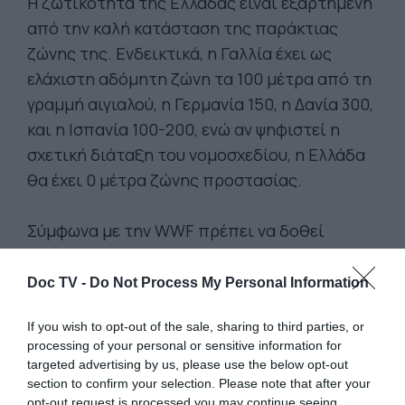
Η ζωτικότητα της Ελλάδας είναι εξαρτημένη
από την καλή κατάσταση της παράκτιας
ζώνης της. Ενδεικτικά, η Γαλλία έχει ως
ελάχιστη αδόμητη ζώνη τα 100 μέτρα από τη
γραμμή αιγιαλού, η Γερμανία 150, η Δανία 300,
και η Ισπανία 100-200, ενώ αν ψηφιστεί η
σχετική διάταξη του νομοσχεδίου, η Ελλάδα
θα έχει 0 μέτρα ζώνης προστασίας.
Σύμφωνα με την WWF πρέπει να δοθεί
προτεραιότητα στις παρακάτω ενέργειες, ως
θεμέλιο για κατεπείγουσα εθνική πολιτική
Doc TV -
Do Not Process My Personal Information
κλιματικής ανθεκτικότητας:
If you wish to opt-out of the sale, sharing to third parties, or
processing of your personal or sensitive information for
– Άμεση κύρωση από τη χώρα μας του
targeted advertising by us, please use the below opt-out
Πρωτοκόλλου για την ολοκληρωμένη
section to confirm your selection. Please note that after your
opt-out request is processed you may continue seeing