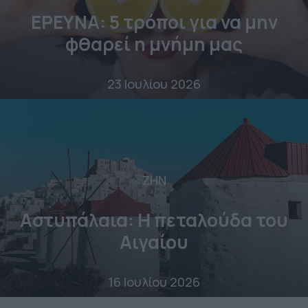
ΕΡΕΥΝΑ: 5 τρόποι για να μην
φθαρεί η μνήμη μας
23 Ιουλίου 2026
ΖΗΝ
Αστυπάλαια: Η πεταλούδα του
Αιγαίου
16 Ιουλίου 2026