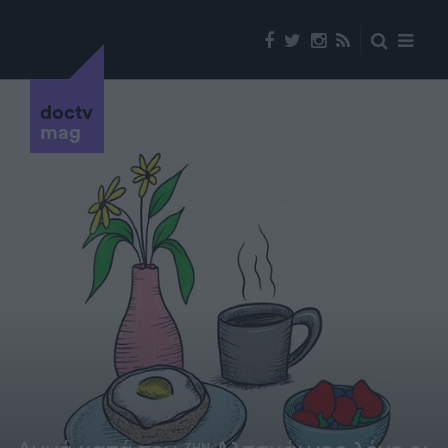
doctv
mag
ΖΗΝ