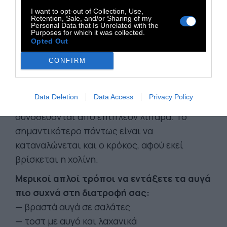
I want to opt-out of Collection, Use,
Retention, Sale, and/or Sharing of my
Personal Data that Is Unrelated with the
Purposes for which it was collected.
Opted Out
Οι έρευνες δεν δείχνουν ότι υπάρχει ένας
συγκεκριμένος τρόπος μαγειρέματος που
CONFIRM
προσφέρει περισσότερα οφέλη. Ωστόσο, τα
βραστά αυγά θεωρούνται συνήθως η πιο
Data Deletion
Data Access
Privacy Policy
ισορροπημένη επιλογή, αφού δεν
συνοδεύονται από επιπλέον λιπαρά. Το
σημαντικότερο πάντως είναι να
καταναλώνεται και ο κρόκος, αφού εκεί
βρίσκεται η χολίνη.
Μερικοί απλοί τρόποι να εντάξετε τα αυγά
πιο συχνά στη διατροφή σας:
— βραστά αυγά σε σαλάτες
— τοστ με αυγό και λαχανικά