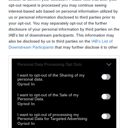
από τα βασικά «καύσιμα» του εγκεφάλου.
opt-out request is processed you may continue seeing
Ο κρόκος του αυγού είναι από τις
interest-based ads based on personal information utilized by
us or personal information disclosed to third parties prior to
πλουσιότερες φυσικές πηγές χολίνης. Ένα
your opt-out. You may separately opt-out of the further
μεγάλο αυγό περιέχει περίπου 169 mg,
disclosure of your personal information by third parties on the
ποσότητα αρκετά σημαντική αν αναλογιστεί
IAB’s list of downstream participants. This information may
also be disclosed by us to third parties on the
IAB’s List of
κανείς ότι οι ημερήσιες ανάγκες ενός ενήλικα
Downstream Participants
that may further disclose it to other
φτάνουν τα 425–550 mg.
third parties.
Παράλληλα, τα αυγά περιέχουν ωμέγα-3
Personal Data Processing Opt Outs
λιπαρά οξέα και λουτεΐνη, συστατικά που
I want to opt-out of the Sharing of my
συνδέονται με μείωση της φλεγμονής και
personal data.
Opted In
προστασία των εγκεφαλικών κυττάρων από
το οξειδωτικό στρες.
I want to opt-out of the Sale of my
Personal Data.
Opted In
Και τελικά πώς είναι
I want to opt-out of processing my
Personal Data for Targeted Advertising.
καλύτερο να τα τρώμε;
Opted In