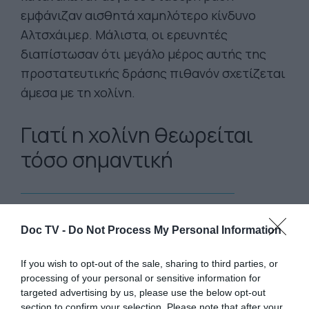
εμφάνιζαν αισθητά χαμηλότερο κίνδυνο
Αλτσχάιμερ. Μάλιστα, οι ερευνητές
διαπίστωσαν ότι μεγάλο μέρος αυτής της
προστατευτικής δράσης πιθανόν σχετίζεται
άμεσα με τη χολίνη.
Γιατί η χολίνη θεωρείται
τόσο σημαντική
Doc TV -
Do Not Process My Personal Information
Η χολίνη βοηθά τον οργανισμό
να παράγει
ακετυλοχολίνη, έναν νευροδιαβιβαστή που
If you wish to opt-out of the sale, sharing to third parties, or
σχετίζεται με τη μνήμη, τη μάθηση και τη
processing of your personal or sensitive information for
συγκέντρωση. Με απλά λόγια, αποτελεί ένα
targeted advertising by us, please use the below opt-out
section to confirm your selection. Please note that after your