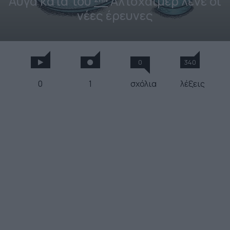
Αυγά κατά του
Αλτσχάιμερ λένε οι
νέες έρευνες
0
340
0
1
σχόλια
λέξεις