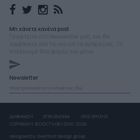
Mη χάνετε κανένα post
Γραφτείτε στο Newsletter μας, και θα
λαμβάνετε όλα τα νέα για τα άρθρα μας. Το
στέλνουμε δύο φορές τον μήνα.
Newsletter
ΔΙΑΦΗΜΙΣΗ
ΕΠΙΚΟΙΝΩΝΙΑ
ΟΡΟΙ ΧΡΗΣΗΣ
COPYRIGHT © DOCTV.GR | 2010-2026
designed by: beetroot design group