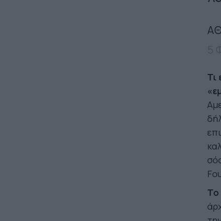
ΑΘ
5 
Τι
«ε
Αμε
δήλ
επι
καλ
σόο
Fou
To
άρχ
την