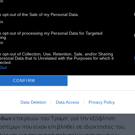
In
νο για παιδιά με καρκίνο που
γματοποιήθηκε το 2013. Η εκδήλωση είχε
o opt-out of the Sale of my Personal Data.
τονη δημοσιότητα και παρουσιάστηκε ως πράξη
In
νωνικής προσφοράς. Ωστόσο, η έρευνα
to opt-out of processing my Personal Data for Targeted
ing.
οκάλυψε ότι τα χρήματα που συγκεντρώθηκαν
In
ν κατέληξαν ποτέ στα παιδιατρικά νοσοκομεία
o opt-out of Collection, Use, Retention, Sale, and/or Sharing
 τα οποία είχαν συγκεντρωθεί. Αντίθετα,
ersonal Data that Is Unrelated with the Purposes for which it
lected.
έμειναν στον λογαριασμό της Trump Foundation
Out
 αξιοποιήθηκαν για άλλους σκοπούς, άσχετους
τη φιλανθρωπία.
CONFIRM
όμοια πρακτική ακολουθήθηκε και σε άλλες
ιπτώσεις. Πόροι του ιδρύματος
Data Deletion
Data Access
Privacy Policy
ησιμοποιήθηκαν για την
πληρωμή νομικών
όδων
εταιρειών του Τραμπ, για την εξόφληση
στίμων που είχαν επιβληθεί σε ιδιοκτησίες του,