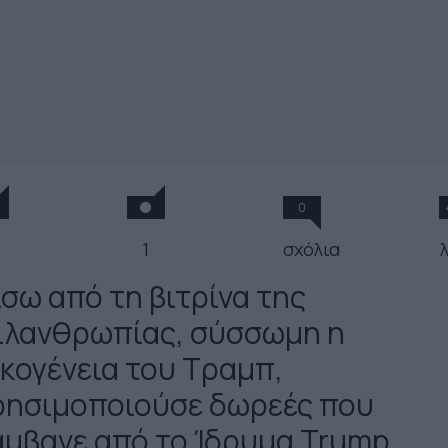
0
1
σχόλια
ίσω από τη βιτρίνα της
ιλανθρωπίας, σύσσωμη η
ικογένεια του Τραμπ,
ρησιμοποιούσε δωρεές που
άμβανε από το Ίδρυμα Trump