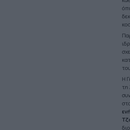
καθ
όπ
δεκ
κοσ
Πα
ιδ
σχ
κα
του
Η Γ
τη 
συν
στο
ενή
Τζ
διο