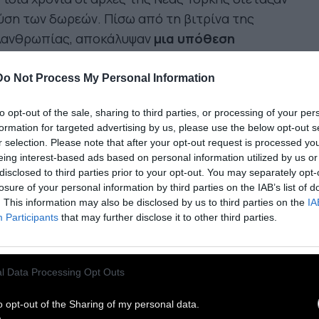
ση των δωρεών. Πίσω από τη βιτρίνα της
λανθρωπίας, αποκάλυψαν
μια υπόθεση
στηματικής κατάχρησης
, η οποία κορυφώθηκε
2018 με τη οριστική διάλυση του ιδρύματος και
Do Not Process My Personal Information
αστική καταδίκη.
to opt-out of the sale, sharing to third parties, or processing of your per
Trump Foundation, που ιδρύθηκε το 1988,
formation for targeted advertising by us, please use the below opt-out s
r selection. Please note that after your opt-out request is processed y
ρουσιαζόταν ως
μη κερδοσκοπικός οργανισμός
eing interest-based ads based on personal information utilized by us or
 αποστολή τη στήριξη παιδιών με καρκίνο,
disclosed to third parties prior to your opt-out. You may separately opt-
τεράνων πολέμου και κοινωνικών δράσεων.
losure of your personal information by third parties on the IAB’s list of
. This information may also be disclosed by us to third parties on the
IA
φωνα όμως με την έρευνα της Γενικής
Participants
that may further disclose it to other third parties.
αγγελίας της Νέας Υόρκης, στην πράξη
τουργούσε ως οικονομικό εργαλείο των Τραμπ,
 την κάλυψη ιδιωτικών, επιχειρηματικών και
l Data Processing Opt Outs
ιτικών αναγκών.
o opt-out of the Sharing of my personal data.
 από τα πιο χαρακτηριστικά περιστατικά αφορά