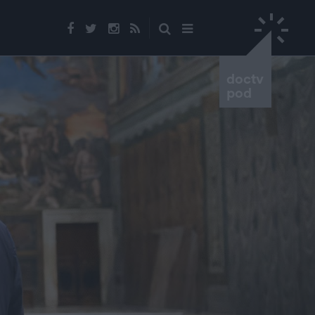
doctv
pod