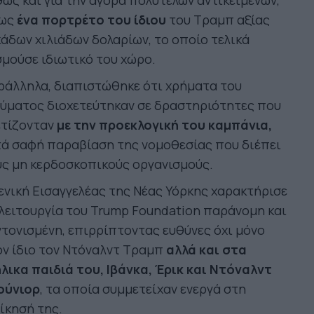
ώς και για την αγορά πολυτελών αντικειμένων,
ως
ένα πορτρέτο του ίδιου
του Τραμπ αξίας
άδων χιλιάδων δολαρίων, το οποίο τελικά
μούσε ιδιωτικό του χώρο.
ράλληλα, διαπιστώθηκε ότι χρήματα του
ρύματος διοχετεύτηκαν σε δραστηριότητες που
ετίζονταν
με την προεκλογική του καμπάνια,
τά σαφή παραβίαση της νομοθεσίας που διέπει
ς μη κερδοσκοπικούς οργανισμούς.
ενική Εισαγγελέας της Νέας Υόρκης χαρακτήρισε
λειτουργία του Trump Foundation παράνομη και
τονισμένη, επιρρίπτοντας ευθύνες όχι μόνο
ν ίδιο τον Ντόναλντ Τραμπ
αλλά και στα
λικα παιδιά του, Ιβάνκα, Έρικ και Ντόναλντ
ούνιορ
, τα οποία συμμετείχαν ενεργά στη
ίκησή της.