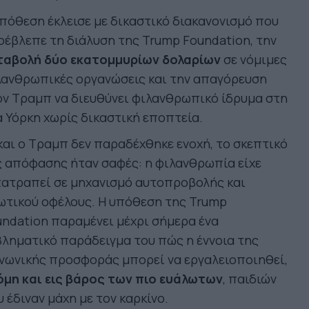
πόθεση έκλεισε με δικαστικό διακανονισμό που
έβλεπε τη διάλυση της Trump Foundation, την
ταβολή δύο εκατομμυρίων δολαρίων
σε νόμιμες
λανθρωπικές οργανώσεις και την απαγόρευση
ν Τραμπ να διευθύνει φιλανθρωπικό ίδρυμα στη
 Υόρκη χωρίς δικαστική εποπτεία.
και ο Τραμπ δεν παραδέχθηκε ενοχή, το σκεπτικό
 απόφασης ήταν σαφές: η φιλανθρωπία είχε
τατραπεί σε μηχανισμό αυτοπροβολής και
ωτικού οφέλους. Η υπόθεση της Trump
ndation παραμένει μέχρι σήμερα ένα
ληματικό παράδειγμα του πώς η έννοια της
νωνικής προσφοράς μπορεί να εργαλειοποιηθεί,
όμη και εις βάρος των πιο ευάλωτων
, παιδιών
 έδιναν μάχη με τον καρκίνο.