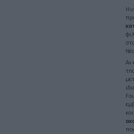
Η υ
προ
κα
φι
στο
Νέα
Αν 
της
με
ιδι
Fou
εμβ
κοι
ακ
που