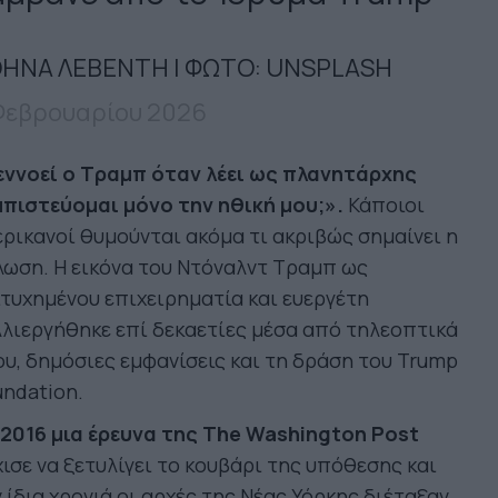
ΗΝΑ ΛΕΒΕΝΤΗ | ΦΩΤΟ: UNSPLASH
Φεβρουαρίου 2026
 εννοεί ο Τραμπ όταν λέει ως πλανητάρχης
μπιστεύομαι μόνο την ηθική μου;».
Κάποιοι
ρικανοί θυμούνται ακόμα τι ακριβώς σημαίνει η
ωση. Η εικόνα του Ντόναλντ Τραμπ ως
τυχημένου επιχειρηματία και ευεργέτη
λιεργήθηκε επί δεκαετίες μέσα από τηλεοπτικά
υ, δημόσιες εμφανίσεις και τη δράση του Trump
ndation.
 2016 μια έρευνα της The Washington Post
ισε να ξετυλίγει το κουβάρι της υπόθεσης και
 ίδια χρονιά οι αρχές της Νέας Υόρκης διέταξαν