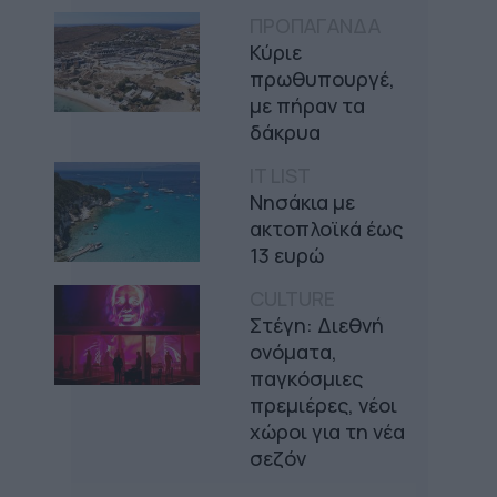
ΠΡΟΠΑΓΑΝΔΑ
Κύριε
πρωθυπουργέ,
με πήραν τα
δάκρυα
IT LIST
Νησάκια με
ακτοπλοϊκά έως
13 ευρώ
CULTURE
Στέγη: Διεθνή
ονόματα,
παγκόσμιες
πρεμιέρες, νέοι
χώροι για τη νέα
σεζόν