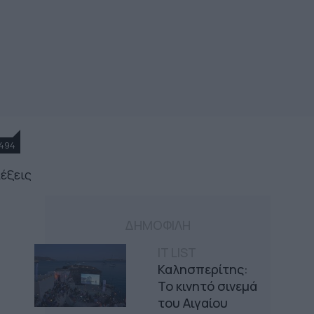
494
λέξεις
ΔΗΜΟΦΙΛΗ
IT LIST
Καλησπερίτης:
Το κινητό σινεμά
του Αιγαίου