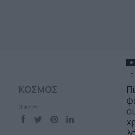
0
ΚΟΣΜΟΣ
Π
φ
Share this
ο
χ
λ