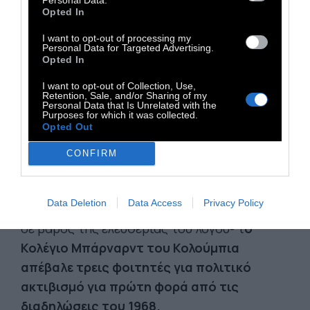
ύψους 400 εκατομμυρίων δολαρίων στο
Opted In
Κολούμπια, ισχυριζόμενη ότι δεν έχει λάβει
I want to opt-out of processing my
μέτρα για την αντιμετώπιση του
Personal Data for Targeted Advertising.
Opted In
αντισημιτισμού, παρά το γεγονός ότι το
πανεπιστήμιο έχει τηρήσει από τις πιο
I want to opt-out of Collection, Use,
Retention, Sale, and/or Sharing of my
σκληρές στάσεις απέναντι σε φοιτητές που
Personal Data that Is Unrelated with the
Purposes for which it was collected.
διαμαρτύρονται.
Opted Out
Τον Φεβρουάριο -αφού η πρόεδρος του
CONFIRM
Κολούμπια Κατρίνα Άρμστρονγκ συναντήθηκε
με τον υπουργό Παιδείας του Ισραήλ, όπου
Data Deletion
Data Access
Privacy Policy
συζήτησαν τη λήψη αυστηρότερων μέτρων
σε βάρος της ελευθερίας του λόγου- τ
ο
Κολέγιο Μπάρναρντ του Κολούμπια
απέβαλε τρεις φοιτητές για πολιτικό
ακτιβισμό για πρώτη φορά από τις
διαδηλώσεις του 1968.