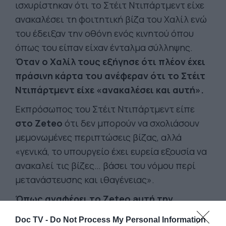
ισχυρίστηκαν ότι το Στέιτ Ντιπάρτμεντ είχε
ανακαλέσει τη φοιτητική βίζα του Χαλίλ ενώ
του έδειξαν την οθόνη ενός κινητού όπου
όπως του είπαν είχαν ένταλμα σύλληψης.
Όταν ο Χαλίλ τους εξήγησε ότι πλέον έχει
πράσινη κάρτα του ανέφεραν ότι το Στέιτ
Ντιπάρτμεντ είχε «ανακαλέσει και αυτή».
Εκπρόσωπος του Στέιτ Ντιπάρτμεντ είπε
στο Zeteo
ότι δεν μπορούν να σχολιάσουν
μεμονωμένες περιπτώσεις βίζας, αλλά
«γενικά, το υπουργείο έχει ευρεία εξουσία να
ανακαλεί τις βίζες… βάσει του νόμου περί
μετανάστευσης και ιθαγένειας».
Όπως αναφέρει το Zeteo aυτή την
εβδομάδα, ο Τραμπ ανακοίνωσε τις
Doc TV -
Do Not Process My Personal Information