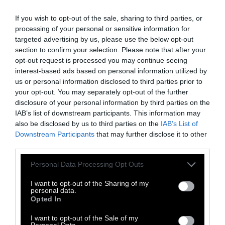
προθέσεις του να φυλακίσει ή να απελάσει
φοιτητές που συμμετέχουν σε
If you wish to opt-out of the sale, sharing to third parties, or
διαμαρτυρίες
. Στη συνέχεια, δημοσιεύματα
processing of your personal or sensitive information for
targeted advertising by us, please use the below opt-out
αποκάλυψαν ότι το υπουργείο Εξωτερικών
section to confirm your selection. Please note that after your
σχεδιάζει να χρησιμοποιήσει τεχνητή
opt-out request is processed you may continue seeing
νοημοσύνη για να παρακολουθεί τα μέσα
interest-based ads based on personal information utilized by
us or personal information disclosed to third parties prior to
κοινωνικής δικτύωσης και να ανακαλεί βίζες
your opt-out. You may separately opt-out of the further
ατόμων που θεωρεί ότι είναι «υπέρ της
disclosure of your personal information by third parties on the
Χαμάς».
IAB’s list of downstream participants. This information may
also be disclosed by us to third parties on the
IAB’s List of
Η μαζική προσπάθεια εκφοβισμού του
Downstream Participants
that may further disclose it to other
third parties.
πληθυσμού έρχεται καθώς
δημοσκοπήσεις
δείχνουν ότι η στήριξη των Αμερικανών
Personal Data Processing Opt Outs
πολιτών προς το κράτος του Ισραήλ
I want to opt-out of the Sharing of my
βρίσκεται στα χαμηλότερα επίπεδα των
personal data.
Opted In
τελευταίων δεκαετιών.
Την Παρασκευή, η
κυβέρνηση Τραμπ έκοψε επιχορηγήσεις
I want to opt-out of the Sale of my
Personal Data.