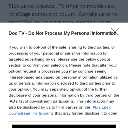
Είχα μείνει άφωνος. Το πήρε το πουλάκι και
το έθαψε κάπου στο τούμπι. Άρπαξε μετά το
αεροβόλο και το πήγε στην κυρία Ντίνα τη
γειτόνισσα. Να πεις στο γιο σου να μη χαλεύει
Doc TV -
Do Not Process My Personal Information
το μυαλό των μικρών παιδιών. Και γύρισε σε
μένα όλο πίκρα και πόνο.
If you wish to opt-out of the sale, sharing to third parties, or
processing of your personal or sensitive information for
targeted advertising by us, please use the below opt-out
Άκου δω. Μην τα βάνεις με την ομορφιά του
section to confirm your selection. Please note that after your
κόσμου. Θα κρουσταλλιάζεις στη φωτιά, θα
opt-out request is processed you may continue seeing
καίγεσαι στο χιόνι. Θα σε πατήσει το
interest-based ads based on personal information utilized by
us or personal information disclosed to third parties prior to
σκοτάδι. Όλος ο νους σου θα γίνει μαυρίλα,
your opt-out. You may separately opt-out of the further
τάφος.
disclosure of your personal information by third parties on the
IAB’s list of downstream participants. This information may
also be disclosed by us to third parties on the
IAB’s List of
Δεν ξανάπιασα όπλο ποτέ στην ζωή μου.
Downstream Participants
that may further disclose it to other
Ακόμα και στο στρατό, όταν πυροβολούσα
third parties.
ένιωθα πάνω μου το βλέμμα, το δάχτυλο και