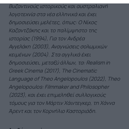
Βυζαντινούς ιστορικούς και αυστραλιανή
λογοτεχνία στα νέα ελληνικά και έχει
δημοσιεύσει μελέτες, όπως: Ο Νίκος
Καζαντζάκης και το παλίμψηστο της
ιστορίας (1994), Για τον Ανδρέα
Αγγελάκη (2003), Αναγνώσεις σολωμικών
κειμένων (2004). Στα αγγλικά έχει
δημοσιεύσει, μεταξύ άλλων, τα: Realism in
Greek Cinema (2017), The Cine­matic
Language of Theo Angelopoulos (2022), Theo
Angelopoulos: Filmmaker and Philosopher
(2023), και έχει επιμεληθεί συλλογικούς
τόμους για τον Μάρτιν Χάιντεγκερ, τη Χάννα
Άρεντ και τον Κορνήλιο Καστοριά­δη.