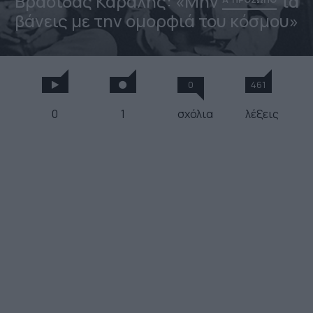
Βρασίδας Καραλής: «Μην
τα
βάνεις με την ομορφιά του κόσμου»
0
461
0
1
σχόλια
λέξεις