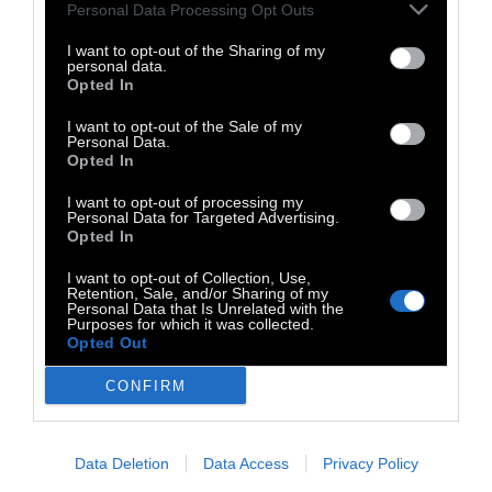
Personal Data Processing Opt Outs
τα λόγια της να με καταδικάζουν.
I want to opt-out of the Sharing of my
personal data.
Άσπλαχνο πλάσμα, μου έλεγε πάλι και πάλι,
Opted In
μισάς τα όμορφα πλάσματα. Κυνηγάς τη ζωή.
I want to opt-out of the Sale of my
Θα το βρεις μπροστά σου. Θα σε χτυπήσει το
Personal Data.
Opted In
χέρι του θεού σα δεν το περιμένεις. Το
I want to opt-out of processing my
γράφω σήμερα, αιώνες μετά, κι ακόμα
Personal Data for Targeted Advertising.
ταράζομαι.
Opted In
I want to opt-out of Collection, Use,
Retention, Sale, and/or Sharing of my
Personal Data that Is Unrelated with the
Purposes for which it was collected.
Βρασίδας Καραλής - Σφερδούκλια στο
Opted Out
κεφάλι, τα ιστορήματα της Διονυσίας (εκδ.
CONFIRM
ΔΩΜΑ). Ο Βρασίδας Καραλής (1960)
γεννήθηκε στην Κρέστενα. Είναι Καθη­γητής
Βυζαντινών και Νεο­ελληνικών Σπουδών στο
Data Deletion
Data Access
Privacy Policy
Πανεπιστήμιο του Σύδνεϋ. Έχει μεταφράσει