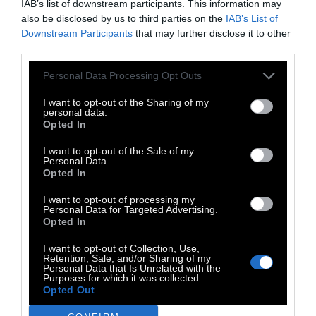
IAB’s list of downstream participants. This information may
also be disclosed by us to third parties on the
IAB’s List of
Downstream Participants
that may further disclose it to other
third parties.
Personal Data Processing Opt Outs
I want to opt-out of the Sharing of my
personal data.
Opted In
I want to opt-out of the Sale of my
Personal Data.
Opted In
Φωτογράφισα το δικό μου κρινάκι σε μια
παραλία στην Νότια Πελοπόννησο
, πολύ
I want to opt-out of processing my
Personal Data for Targeted Advertising.
κοντά στον τόπο όπου ο Τηλέμαχος
Opted In
αποβιβάστηκε για να ζητήσει βοήθεια από
I want to opt-out of Collection, Use,
τον βασιλιά Νέστορα. Ενδέχεται ότι το
Retention, Sale, and/or Sharing of my
Personal Data that Is Unrelated with the
κρινάκι είναι το Ομηρικό «φυτό με άνθη
Purposes for which it was collected.
Opted Out
άσπρα σαν το γάλα» που χάρισε ο Ερμής στον