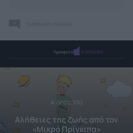
0
εμφάνιση σχολίων
Πρόσφατα
Α' ΠΡΟΣΩΠΟ
Α' ΠΡΟΣΩΠΟ
Αλήθειες της ζωής από τον
«Μικρό Πρίγκιπα»