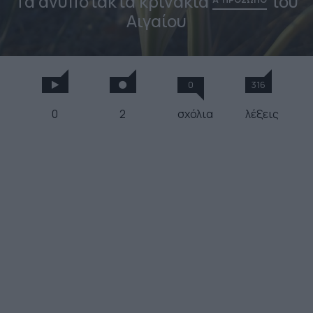
Τα ανυπότακτα κρινάκια
του
Αιγαίου
0
316
0
2
σχόλια
λέξεις