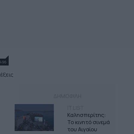
496
λέξεις
ΔΗΜΟΦΙΛΗ
IT LIST
Καλησπερίτης:
Το κινητό σινεμά
του Αιγαίου