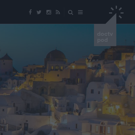
doctv
pod