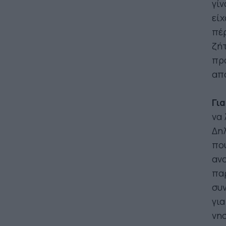
γίν
είχ
πέρ
ζήτ
προ
απ
Γι
να 
Δη
που
αν
παρ
συν
για
νησ