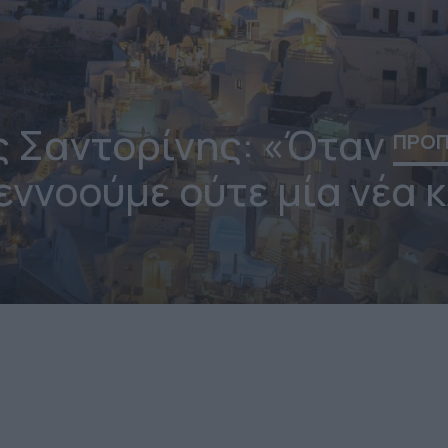
 Σαντορίνης: «Όταν
ΠΡΟ
εννοούμε ούτε μία νέα 