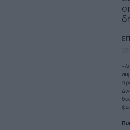
ο
δ
ΕΠ
25
«Δι
συμ
πρέ
Δίν
δικ
φω
Πυ