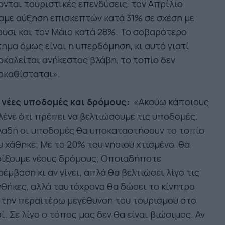
ονται τουριστικές επενδύσεις, τον Απρίλιο
αμε αύξηση επισκεπτών κατά 31% σε σχέση με
υσι και τον Μάιο κατά 28%. Το σοβαρότερο
ημα όμως είναι η υπερδόμηση, κι αυτό γιατί
καλείται ανήκεστος βλάβη, το τοπίο δεν
οκαθίσταται».
α νέες υποδομές και δρόμους:
«Ακούω κάποιους
λένε ότι πρέπει να βελτιώσουμε τις υποδομές.
λαδή οι υποδομές θα υποκαταστήσουν το τοπίο
 χάθηκε; Με το 20% του νησιού χτισμένο, θα
οίξουμε νέους δρόμους; Οποιαδήποτε
έμβαση κι αν γίνει, απλά θα βελτιώσει λίγο τις
θήκες, αλλά ταυτόχρονα θα δώσει το κίνητρο
 την περαιτέρω μεγέθυνση του τουρισμού στο
ί. Σε λίγο ο τόπος μας δεν θα είναι βιώσιμος. Αν