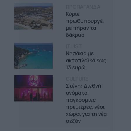
ΠΡΟΠΑΓΑΝΔΑ
Κύριε
πρωθυπουργέ,
με πήραν τα
δάκρυα
IT LIST
Νησάκια με
ακτοπλοϊκά έως
13 ευρώ
CULTURE
Στέγη: Διεθνή
ονόματα,
παγκόσμιες
πρεμιέρες, νέοι
χώροι για τη νέα
σεζόν