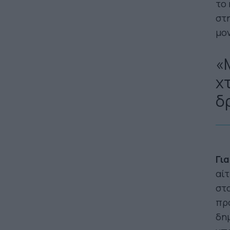
το 
στη
μον
«
χ
δ
Γι
αίτ
στα
προ
δημ