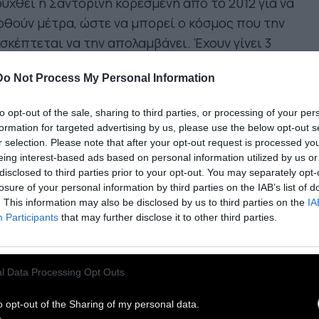
υχθεί η Σαντορίνη κορεσμένη από το 2012 για να
θούν μέτρα, ώστε να μπορεί ο κόσμος που την
σκέπτεται να την απολαμβάνει. Έχουν γίνει 3
έτες για την πίεση που δέχεται το νησί. Μία από
Do Not Process My Personal Information
ές έγινε από το Παρατηρητήριο Βιώσιμου
ρισμού του Πανεπιστημίου Αιγαίου. Ο Γ.
to opt-out of the sale, sharing to third parties, or processing of your per
λάνης, καθηγητής Πανεπιστημίου Αιγαίου, στην
formation for targeted advertising by us, please use the below opt-out s
έτη που κατέθεσε το 2017, έλεγε πως έχουμε
r selection. Please note that after your opt-out request is processed y
eing interest-based ads based on personal information utilized by us or
νότητα κατοίκων ανάλογη με την Αττική στην
disclosed to third parties prior to your opt-out. You may separately opt-
αση του νομού. Η δόμηση έχει ενώσει τους
losure of your personal information by third parties on the IAB’s list of
ισμούς, θεωρώ ότι είναι πολύ μεγαλύτερη από
. This information may also be disclosed by us to third parties on the
IA
Participants
that may further disclose it to other third parties.
ή που θα έπρεπε να είναι στη Σαντορίνη
ίζοντας ότι στην αυτοδιοίκηση δεν έχουν την
μοδιότητα να βάλουν φρένο στην ανοικοδόμηση»
l Data Processing Opt Outs
Από το 2012 ως το 2019 η
o opt-out of the Sharing of my personal data.