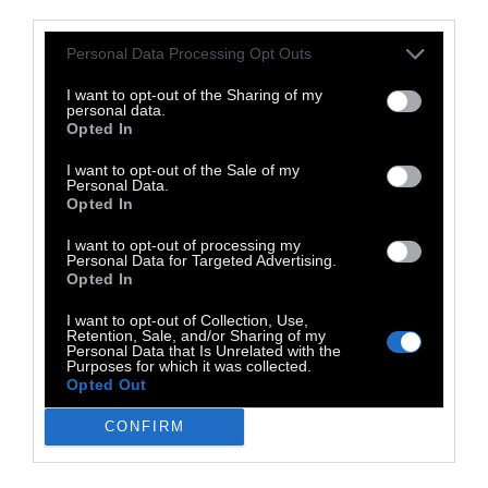
το χιούμορ των υπολοίπων;
third parties.
Personal Data Processing Opt Outs
Έχετε καταγράψει ποτέ όσα σας πειράζουν ή
πληγώνουν στις συμπεριφορές των άλλων,
I want to opt-out of the Sharing of my
personal data.
αλλά τα αγνοείτε συστηματικά, για να μην
Opted In
κάνετε ζήτημα;
I want to opt-out of the Sale of my
Personal Data.
Opted In
Μπορείτε να θυμηθείτε πότε νιώσατε για
I want to opt-out of processing my
τελευταία φορά ένα ισχυρό συναίσθημα,
Personal Data for Targeted Advertising.
όπως έρωτα, ενθουσιασμό, πρόκληση για
Opted In
δράση, φόβο;
I want to opt-out of Collection, Use,
Retention, Sale, and/or Sharing of my
Personal Data that Is Unrelated with the
Purposes for which it was collected.
Τυχαίνει να έχετε ισχυρά προαισθήματα
Opted Out
ανασφάλειας ή επικείμενου κακού;
CONFIRM
Ανησυχείτε υπερβολικά για την υγεία των