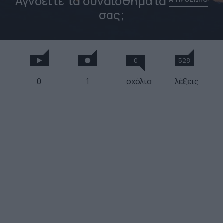
Αγνοείτε τα συναισθήματά
σας;
0
528
0
1
σχόλια
λέξεις