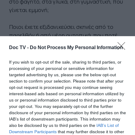
στο φαγητό, στα γλυκά, στη γυμναστική, που
γίνεται εμμονή;
Ποιοι έχετε εξιδανικεύσει σκηνές από το
παρελθόν ή από μέρη ουτοπικά, που ποτέ
δεν θα καταφέρετε να κατακτήσετε;
Doc TV -
Do Not Process My Personal Information
Μήπως σταματήσατε να χαίρεστε με
If you wish to opt-out of the sale, sharing to third parties, or
πράγματα, που παλιά σας προκαλούσαν
processing of your personal or sensitive information for
targeted advertising by us, please use the below opt-out
ευχαρίστηση;
section to confirm your selection. Please note that after your
opt-out request is processed you may continue seeing
Είστε από εκείνους, που μονίμως
interest-based ads based on personal information utilized by
us or personal information disclosed to third parties prior to
ασχολούνται με τους άλλους και ξεχνούν να
your opt-out. You may separately opt-out of the further
αναφερθούν στον εαυτό τους;
disclosure of your personal information by third parties on the
IAB’s list of downstream participants. This information may
also be disclosed by us to third parties on the
IAB’s List of
Αντιδράτε με υπερευαισθησία στα λόγια και
Downstream Participants
that may further disclose it to other