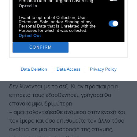
Personal Data for Targeted Advertising.
Opted In
I want to opt-out of Collection, Use,
Retention, Sale, and/or Sharing of my
Personal Data that Is Unrelated with the
Purposes for which it was collected.
Opted Out
CONFIRM
Όλες οι αναφερόμενες ιδιότητες χρήζουν
ειδικού ή κραυγάζουν για έναρξη της πορείας
Data Deletion
Data Access
Privacy Policy
προς την αυτογνωσία και την αλλαγή, αλλά
δεν λύνονται με το σεξ. Κι αν πρόσκαιρα η
επήρειά τους εξασθενήσει, γρήγορα θα
επανακάμψει δριμύτερη:
– αμφιταλαντεύεσθε ανάμεσα στην ενοχή και
τον ίμερο και όσο επιθυμείτε τον άλλο τόσο
αναίτια, σε μια αποστροφή της στιγμής,