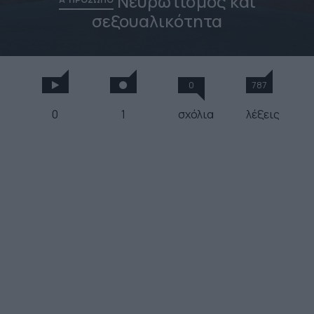
Νευρωτισμός και
σεξουαλικότητα
0
787
0
1
σχόλια
λέξεις