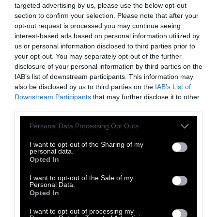
μπορεί να μετεξελιχθεί εάν η νεύρωση
targeted advertising by us, please use the below opt-out
αποφασίσει να εκτονωθεί στο κρεβάτι;
section to confirm your selection. Please note that after your
opt-out request is processed you may continue seeing
interest-based ads based on personal information utilized by
Εάν διαθέτετε κάποια από τα παρακάτω
us or personal information disclosed to third parties prior to
χαρακτηριστικά καθ´υπερβολή,
your opt-out. You may separately opt-out of the further
disclosure of your personal information by third parties on the
ενδεχομένως να χρειαστεί να
IAB’s list of downstream participants. This information may
επαναπροσδιορίσετε τις θέσεις και
also be disclosed by us to third parties on the
IAB’s List of
πρακτικές σας στο σεξ.
Αν όχι, για να
Downstream Participants
that may further disclose it to other
third parties.
επενδύσετε στην ισορροπία του εαυτού σας,
αλλά τουλάχιστον για να διαφυλάξετε την
Personal Data Processing Opt Outs
ψυχική υγεία των συντρόφων σας ή να
I want to opt-out of the Sharing of my
επανακτήσετε την ελκυστικότητά σας.
personal data.
Opted In
I want to opt-out of the Sale of my
Personal Data.
Opted In
I want to opt-out of processing my