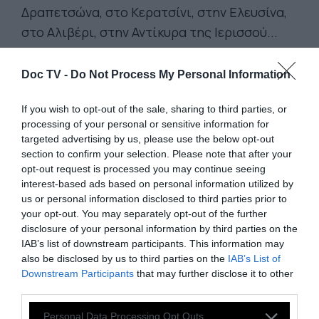
Δραπετσώνα, στο Κερατσίνι, στην Ελευσίνα,
στο Αλιβέρι, στην Αντίκυρα της Ιερισσού...
Τέτοιες διακρίσεις βοηθούν τις τουριστικές
Doc TV -
Do Not Process My Personal Information
επιχειρήσεις αλλά όπως φαίνεται
If you wish to opt-out of the sale, sharing to third parties, or
επαναπαύουν τον κρατικό μηχανισμό και δεν
processing of your personal or sensitive information for
βελτιώνουν την ποιότητα ζωής των
targeted advertising by us, please use the below opt-out
εργαζομένων και των μόνιμων κατοίκων. Το
section to confirm your selection. Please note that after your
opt-out request is processed you may continue seeing
βίντεο και το σχόλιο ανήκει στον Αλέξανδρο
interest-based ads based on personal information utilized by
Μπίστη, Πολιτικό επιστήμονα και κάτοικο
us or personal information disclosed to third parties prior to
Σύρου.
your opt-out. You may separately opt-out of the further
disclosure of your personal information by third parties on the
IAB’s list of downstream participants. This information may
also be disclosed by us to third parties on the
IAB’s List of
Downstream Participants
that may further disclose it to other
third parties.
Personal Data Processing Opt Outs