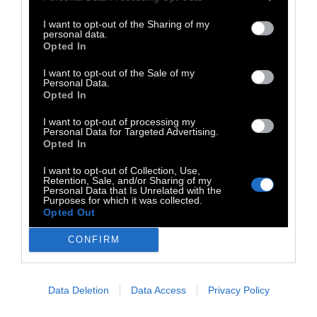
I want to opt-out of the Sharing of my
personal data.
Opted In
I want to opt-out of the Sale of my
Personal Data.
Opted In
Ακολουθήστε μας στο
Instagram
και στο
Fb
για
I want to opt-out of processing my
να βλέπετε τα άρθρα που σας ενδιαφέρουν
Personal Data for Targeted Advertising.
Opted In
I want to opt-out of Collection, Use,
Retention, Sale, and/or Sharing of my
Personal Data that Is Unrelated with the
Purposes for which it was collected.
Opted Out
CONFIRM
Data Deletion
Data Access
Privacy Policy