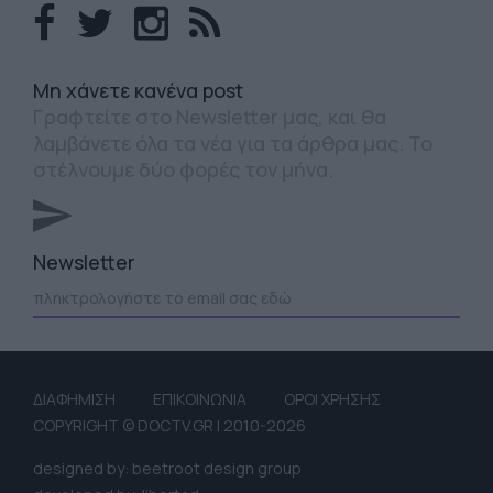
Mη χάνετε κανένα post
Γραφτείτε στο Newsletter μας, και θα
λαμβάνετε όλα τα νέα για τα άρθρα μας. Το
στέλνουμε δύο φορές τον μήνα.
Newsletter
ΔΙΑΦΗΜΙΣΗ
ΕΠΙΚΟΙΝΩΝΙΑ
ΟΡΟΙ ΧΡΗΣΗΣ
COPYRIGHT © DOCTV.GR | 2010-2026
designed by: beetroot design group