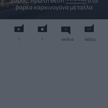
Σύρος, πρώτη θέση
στα
βαρέα καρκινογόνα μέταλλα
0
171
1
1
σχόλια
λέξεις