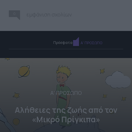
0
εμφάνιση σχολίων
Πρόσφατα
Α' ΠΡΟΣΩΠΟ
Α' ΠΡΟΣΩΠΟ
Αλήθειες της ζωής από τον
«Μικρό Πρίγκιπα»