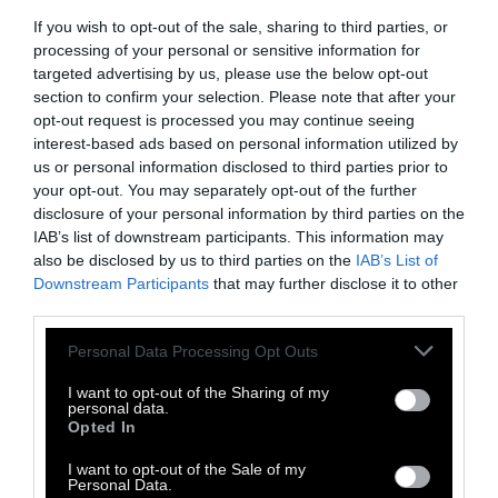
μήνα περισσότερης ζωής με την οικογένειά
If you wish to opt-out of the sale, sharing to third parties, or
τους -ότι βαφτίζει το κάθε ένα οικογένεια-
processing of your personal or sensitive information for
και να προσπαθούν να επιμηκύνουν τα
targeted advertising by us, please use the below opt-out
προγνωστικά τους για λίγους μήνες ακόμα.
section to confirm your selection. Please note that after your
opt-out request is processed you may continue seeing
Ποτέ μέχρι τότε δεν είχα σκεφτεί την
interest-based ads based on personal information utilized by
σημαντικότητα ενός μήνα όταν δεν μπορεί
us or personal information disclosed to third parties prior to
να υπάρξει και παρακάτω.
your opt-out. You may separately opt-out of the further
disclosure of your personal information by third parties on the
IAB’s list of downstream participants. This information may
Διάβασα ανθρώπους που πάσχιζαν για μια
also be disclosed by us to third parties on the
IAB’s List of
μέρα ακόμα ζωής, ανθρώπους που αυξητικά
Downstream Participants
that may further disclose it to other
third parties.
ο χρόνος θα μπορούσε να σημάνει την
επιβίωση τους από τον πόλεμο.
Personal Data Processing Opt Outs
I want to opt-out of the Sharing of my
Είδα μες το άπειρο μαύρο διάστημα και
personal data.
Opted In
εμένα πάνω από ένα τηλέφωνο να ζητάω «να
είχε ζήσει έστω ένα ακόμα απόγευμα να
I want to opt-out of the Sale of my
Personal Data.