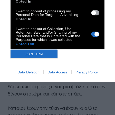
προλάβαινα να την αποχαιρετήσω». Κι
Opted In
ύστερα άρχισα να αναγνωρίζω κι άλλους
I want to opt-out of processing my
χρόνους.
Personal Data for Targeted Advertising.
Opted In
Είδα που οδηγούν τα πέντε λεπτά παραπάνω
I want to opt-out of Collection, Use,
Retention, Sale, and/or Sharing of my
μέσα στο αμάξι στην είσοδο της
Personal Data that Is Unrelated with the
Purposes for which it was collected.
πολυκατοικίας, είδα δύο γυναίκες/δυο
Opted Out
άντρες/δυο ανθρώπους που αγαπιούνται να
CONFIRM
παίρνουν κι άλλο χρόνο για να καταλάβουν
ξανά το μεταξύ τους όταν τους ακούμπησε
το τέλος, είδα λεπτά και δευτερόλεπτα να
Data Deletion
Data Access
Privacy Policy
γυρίζουν σαν μεγάλες ρουλέτες και τώρα
ξέρω πως ο χρόνος είναι μια φιάλη που στην
δίνουν στο χέρι και κάποτε σπάει.
Κάποιοι έχουν την τύχη να έχουν κι άλλες