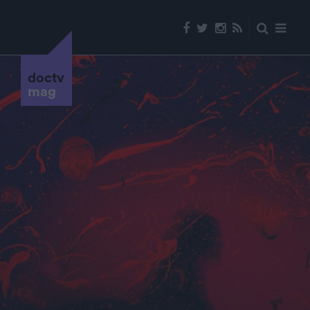
doctv
mag