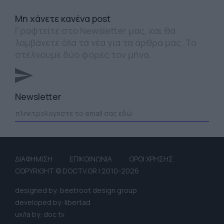
Mη χάνετε κανένα post
Γραφτείτε στο Newsletter μας, και θα
λαμβάνετε όλα τα νέα για τα άρθρα μας. Το
στέλνουμε δύο φορές τον μήνα.
Newsletter
ΔΙΑΦΗΜΙΣΗ
ΕΠΙΚΟΙΝΩΝΙΑ
ΟΡΟΙ ΧΡΗΣΗΣ
COPYRIGHT © DOCTV.GR | 2010-2026
designed by: beetroot design group
developed by: libertad
ux/ia by: doc tv