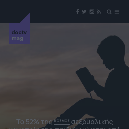
doctv
mag
Το 52% της
σεξουαλικής
ΚΟΣΜΟΣ