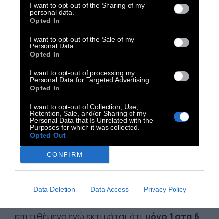
I want to opt-out of the Sharing of my
αποκαλύπτει στον Guardian ότι έχει
personal data.
Opted In
αντιμετωπίσει και περιστατικό με
πρωταγωνιστή 4 ετών!
I want to opt-out of the Sale of my
Personal Data.
Opted In
I want to opt-out of processing my
Personal Data for Targeted Advertising.
Opted In
I want to opt-out of Collection, Use,
Retention, Sale, and/or Sharing of my
Personal Data that Is Unrelated with the
Purposes for which it was collected.
Opted Out
CONFIRM
Data Deletion
Data Access
Privacy Policy
Εντωμεταξύ 8 στα 10 θύματα γνώριζαν τον
επιτιθέμενο ενώ εκτιμάται ότι
μόνο 1 στα 6