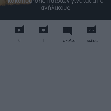
κακοποίησης παιδιών γίνεται από
ανήλικους
0
257
0
1
σχόλια
λέξεις