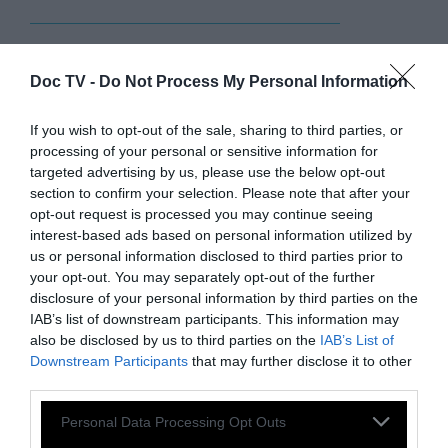
Σύμφωνα με την έρευνα της Βρετανικής
Doc TV -
Do Not Process My Personal Information
Αστυνομίας, η κατάσταση επιδεινώνεται από
If you wish to opt-out of the sale, sharing to third parties, or
την εύκολη «προσβασιμότητα στο βίαιο
processing of your personal or sensitive information for
πορνό». Οι ειδικοί λένε ότι η
targeted advertising by us, please use the below opt-out
προσβασιμότητα στη βίαιη πορνογραφία
section to confirm your selection. Please note that after your
opt-out request is processed you may continue seeing
καλλιεργεί στα αγόρια μια αντίληψη
interest-based ads based on personal information utilized by
«κανονικότητας» της βίας. Τα παιδιά
us or personal information disclosed to third parties prior to
θεωρούν ότι μπορούν να πραγματοποιήσουν
your opt-out. You may separately opt-out of the further
disclosure of your personal information by third parties on the
την βία και το πορνό που βλέπουν στο
IAB’s list of downstream participants. This information may
διαδίκτυο.
also be disclosed by us to third parties on the
IAB’s List of
Downstream Participants
that may further disclose it to other
third parties.
Η προσβασιμότητα στα smartphones έχει
εκτοξευθεί τώρα και σε παιδιά κάτω των
Personal Data Processing Opt Outs
10 ετών,
λέει η Βρετανική Αστυνομία ενώ