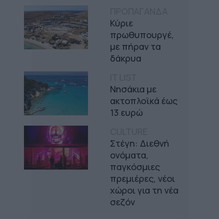
ΠΡΟΠΑΓΑΝΔΑ
Κύριε
πρωθυπουργέ,
με πήραν τα
δάκρυα
IT LIST
Νησάκια με
ακτοπλοϊκά έως
13 ευρώ
CULTURE
Στέγη: Διεθνή
ονόματα,
παγκόσμιες
πρεμιέρες, νέοι
χώροι για τη νέα
σεζόν