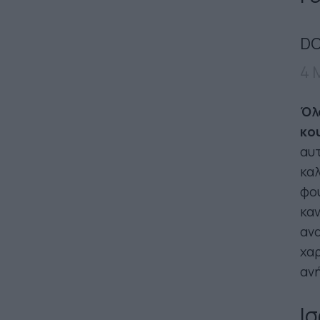
DO
4 
Όλ
κο
αυτ
καλ
φού
καν
ανα
χαρ
ανή
I