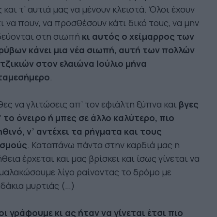
 και τ’ αυτιά μας να μένουν κλειστά. Όλοι έχουν
ι να πουν, να προσθέσουν κάτι δικό τους, να μην
δεύονται στη σιωπή
κι αυτός ο χείμαρρος των
ρύβων κάνει μια νέα σιωπή, αυτή των πολλών
τζικιών στον ελαιώνα Ιούλιο μήνα
ταμεσήμερο
.
θες να γλιτώσεις απ’ τον εφιάλτη ξύπνα και
βγες
 το όνειρο ή μπες σε άλλο καλύτερο, πιο
θινό, ν’ αντέχει τα ρήγματα και τους
ισμούς
. Καταπάνω πάντα στην καρδιά μας η
θεια έρχεται και μας βρίσκει και ίσως γίνεται να
μαλακώσουμε λίγο ραίνοντας το δρόμο με
δάκια μυρτιάς (…)
ι γράφουμε κι ας ήταν να γίνεται έτσι πιο