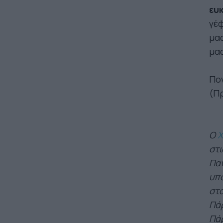
ευ
γέφ
μας
μας
Πο
(Π
Ο
Χ
στι
Παν
υπο
στα
Πάρ
Πάρ