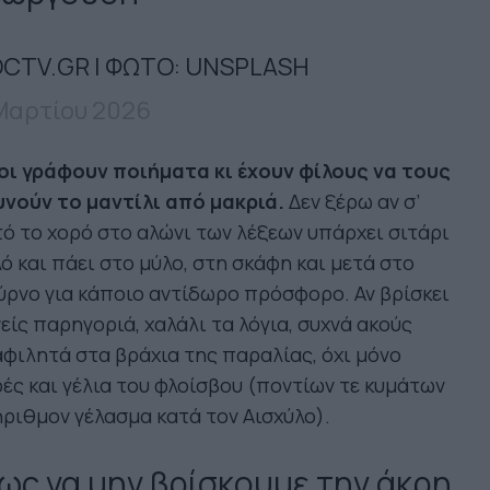
CTV.GR | ΦΩΤΟ: UNSPLASH
Μαρτίου 2026
οι γράφουν ποιήματα κι έχουν φίλους να τους
υνούν το μαντίλι από μακριά.
Δεν ξέρω αν σ’
ό το χορό στο αλώνι των λέξεων υπάρχει σιτάρι
ό και πάει στο μύλο, στη σκάφη και μετά στο
ρνο για κάποιο αντίδωρο πρόσφορο. Αν βρίσκει
είς παρηγοριά, χαλάλι τα λόγια, συχνά ακούς
φιλητά στα βράχια της παραλίας, όχι μόνο
ές και γέλια του φλοίσβου (ποντίων τε κυμάτων
ριθμον γέλασμα κατά τον Αισχύλο).
σως να μην βρίσκουμε την άκρη