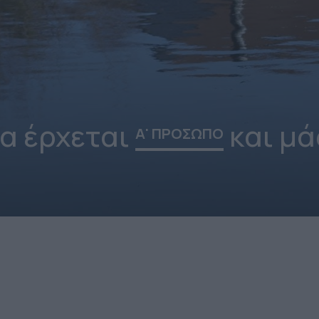
α έρχεται
και μά
Α' ΠΡΟΣΩΠΟ