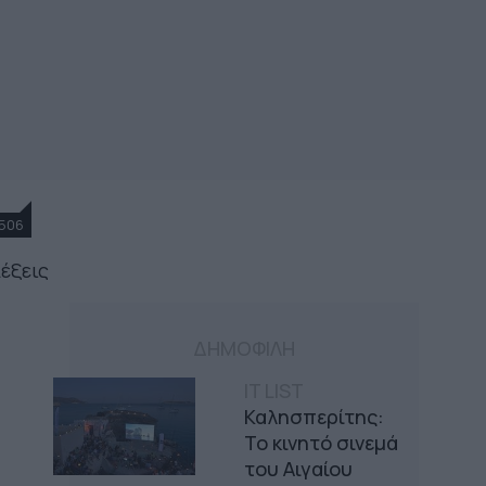
506
λέξεις
ΔΗΜΟΦΙΛΗ
IT LIST
Καλησπερίτης:
Το κινητό σινεμά
του Αιγαίου