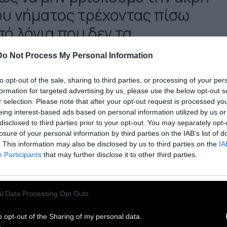
ου νήματος τρέχοντας πίσω
πό λόγια που δεν τα
ροφταίνουμε και δεν τα
Do Not Process My Personal Information
ιώθουμε
to opt-out of the sale, sharing to third parties, or processing of your per
formation for targeted advertising by us, please use the below opt-out s
r selection. Please note that after your opt-out request is processed y
 ξέρω πόσο αγαπούμε τον Όμηρο ή το δικό μας
eing interest-based ads based on personal information utilized by us or
χίλοχο» κι αν σήμερα θα του χτίζαμε εκκλησία,
disclosed to third parties prior to your opt-out. You may separately opt-
losure of your personal information by third parties on the IAB’s list of
ς τότε, τρεις αιώνες μετά την Νεοβούλη του.
Τα
. This information may also be disclosed by us to third parties on the
IA
λλά τα φοβήθηκα πάντα
και ίσως να μην
Participants
that may further disclose it to other third parties.
σκουμε την άκρη του νήματος στο λαβύρινθο
χοντας πίσω από λόγια που δεν τα
φταίνουμε και δεν τα νιώθουμε. Όλα γίνονται
l Data Processing Opt Outs
 τέλος χαρτιά, κάποτε βιβλία με ωραίο
o opt-out of the Sharing of my personal data.
φυλλο κι ο πολικός ελπίδας που αναζητούμε δεν