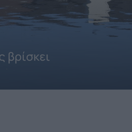
ς βρίσκει