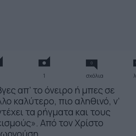
0
1
σχόλια
γες απ’ το όνειρο ή μπες σε
λο καλύτερο, πιο αληθινό, ν’
ντέχει τα ρήγματα και τους
εισμούς». Από τον Χρίστο
εωργούση