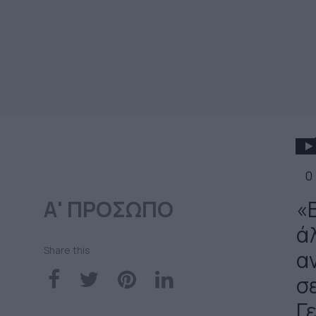
0
Α' ΠΡΟΣΩΠΟ
«Β
άλ
Share this
α
σ
Γ