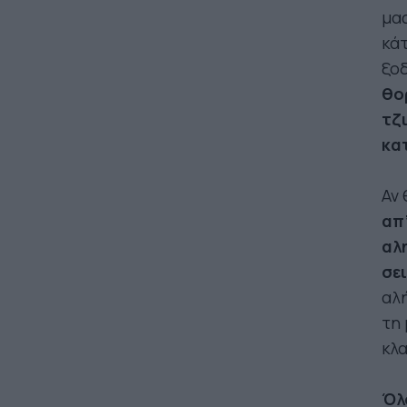
μας
κάτ
ξο
θο
τζι
κα
Αν 
απ’
αλη
σε
αλή
τη 
κλα
Όλο