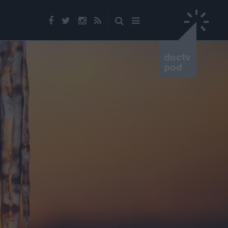
doctv
pod