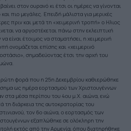
βαίνει στον ουρανό κι έτσι οι ημέρες να γίνονται
 και πιο μεγάλες. Επειδή μάλιστα για μερικές
ρες πριν και μετά τη «χειμερινή τροπή» ο Ηλιος
νεται να αργοστέκεται πάνω στην εκλειπτική
 να είναι έτοιμος να σταματήσει, η χειμερινή
πή ονομάζεται επίσης και «χειμερινό
οστάσιο», σημαδεύοντας έτσι την αρχή του
μώνα.
πρώτη φορά που η 25η Δεκεμβρίου καθιερώθηκε
ίσημα ως ημέρα εορτασμού των Χριστουγέννων
ν στα μέσα περίπου του 4ου μ.Χ. αιώνα, ενώ
ά τη διάρκεια της αυτοκρατορίας του
στινιανού, τον 6ο αιώνα, ο εορτασμός των
ιστουγέννων εξαπλώθηκε σε ολόκληρη την
τολή εκτός από την Αρμενία, όπου διατηρήθηκε