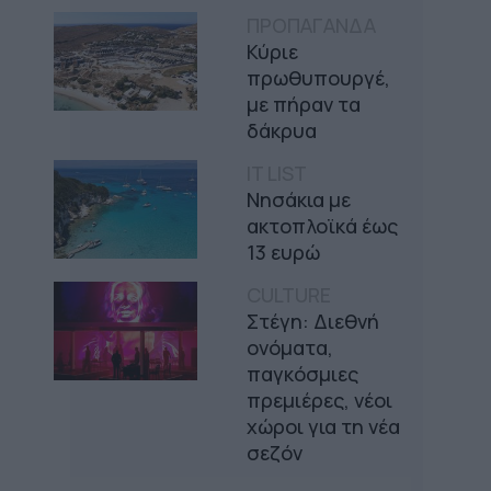
ΠΡΟΠΑΓΑΝΔΑ
Κύριε
πρωθυπουργέ,
με πήραν τα
δάκρυα
IT LIST
Νησάκια με
ακτοπλοϊκά έως
13 ευρώ
CULTURE
Στέγη: Διεθνή
ονόματα,
παγκόσμιες
πρεμιέρες, νέοι
χώροι για τη νέα
σεζόν