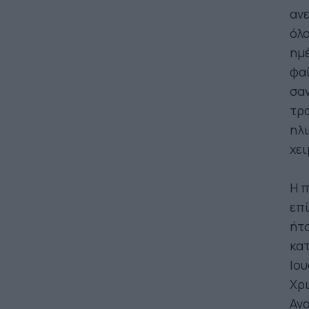
ανε
όλο
ημέ
φαί
σαν
τρο
ηλι
χει
Η 
επ
ήτα
κατ
Ιου
Χρ
Ανα