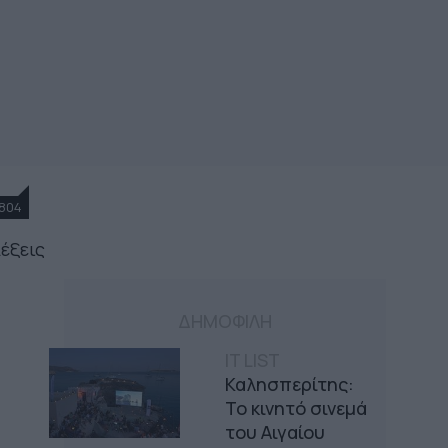
804
λέξεις
ΔΗΜΟΦΙΛΗ
IT LIST
Καλησπερίτης:
Το κινητό σινεμά
του Αιγαίου