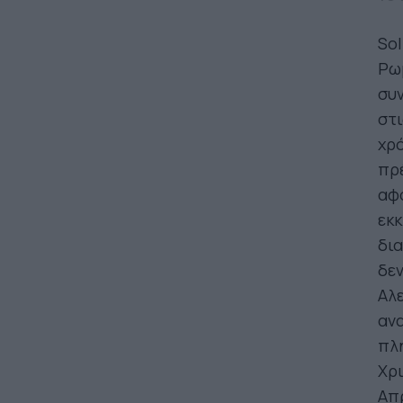
Sol
Ρωμ
συν
στι
χρό
πρέ
αφο
εκκ
δια
δεν
Αλε
ανα
πλη
Χρι
Απρ