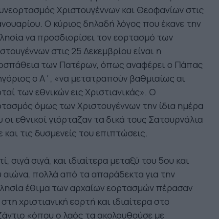
υνεορτασμός Χριστουγέννων και Θεοφανίων στις
ανουαρίου. Ο κύριος δηλαδή λόγος που έκανε την
λησία να προσδιορίσει τον εορτασμό των
στουγέννων στις 25 Δεκεμβρίου είναι η
οσπάθεια των Πατέρων, όπως αναφέρει ο Πάπας
γόριος ο Α΄, «να μετατραπούν βαθμιαίως αι
ταί των εθνικών εις Χριστιανικάς». Ο
τασμός όμως των Χριστουγέννων την ίδια ημέρα
 οι εθνικοί γιόρταζαν τα δικά τους Σατουρνάλια
ε και τις δυσμενείς του επιπτώσεις.
τί, σιγά σιγά, και ιδιαίτερα μεταξύ του 5ου και
 αιώνα, πολλά από τα απαράδεκτα για την
κλησία έθιμα των αρχαίων εορτασμών πέρασαν
 στη χριστιανική εορτή και ιδιαίτερα στο
άντιο «όπου ο λαός τα ακολουθούσε με