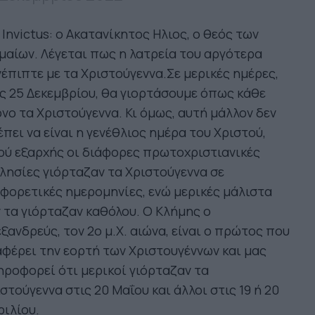
 Invictus: ο Ακατανίκητος Ηλιος, ο θεός των
αίων. Λέγεται πως η λατρεία του αργότερα
έπιπτε με τα Χριστούγεννα.Σ​​ε μερικές ημέρες,
ς 25 Δεκεμβρίου, θα γιορτάσουμε όπως κάθε
νο τα Χριστούγεννα. Κι όμως, αυτή μάλλον δεν
πει να είναι η γενέθλιος ημέρα του Χριστού,
ύ εξαρχής οι διάφορες πρωτοχριστιανικές
λησίες γιόρταζαν τα Χριστούγεννα σε
φορετικές ημερομηνίες, ενώ μερικές μάλιστα
 τα γιόρταζαν καθόλου. Ο Κλήμης ο
ξανδρεύς, τον 2ο μ.Χ. αιώνα, είναι ο πρώτος που
φέρει την εορτή των Χριστουγέννων και μας
ροφορεί ότι μερικοί γιόρταζαν τα
στούγεννα στις 20 Μαΐου και άλλοι στις 19 ή 20
ιλίου.