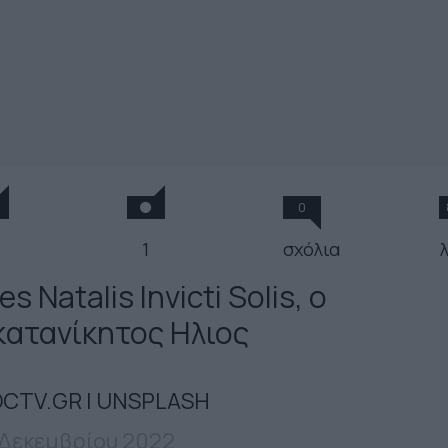
0
1
σχόλια
es Natalis Invicti Solis, ο
κατανίκητος Ηλιος
CTV.GR | UNSPLASH
 Δεκεμβρίου 2022