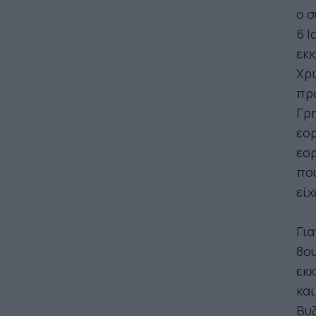
ο σ
6 Ι
εκκ
Χρι
πρ
Γρη
εορ
εορ
που
είχ
Για
8ου
εκ
και
Βυζ