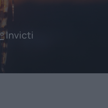
Invicti
ΠΟ