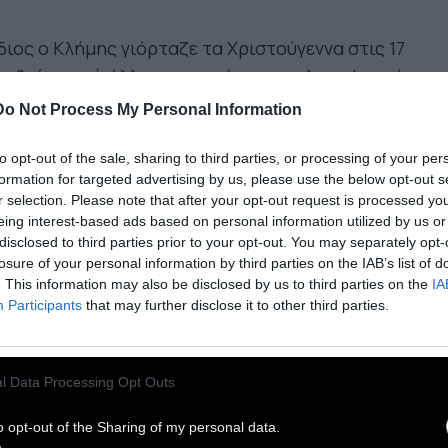
διος ο Κλήμης γιόρταζε τα Χριστούγεννα στις 17
εμβρίου, ενώ άλλες μαρτυρίες μας πληροφορούν
 ο εορτασμός των Χριστουγέννων τελούνταν
Do Not Process My Personal Information
σης στις 25 Μαρτίου και στις 29 Σεπτεμβρίου. Σε
στοιχεία όμως βάσιζαν τον εορτασμό στις
to opt-out of the sale, sharing to third parties, or processing of your per
formation for targeted advertising by us, please use the below opt-out s
ρομηνίες αυτές είναι σήμερα πια άγνωστο.
r selection. Please note that after your opt-out request is processed y
eing interest-based ads based on personal information utilized by us or
ορτασμός των Χριστουγέννων στις 25
disclosed to third parties prior to your opt-out. You may separately opt-
losure of your personal information by third parties on the IAB’s list of
εμβρίου ξεκίνησε στη Ρώμη, όπου οι πρώτοι
. This information may also be disclosed by us to third parties on the
IA
στιανοί τελούσαν τις θρησκευτικές τους εορτές
Participants
that may further disclose it to other third parties.
φά και σε μικρές ομάδες στις κατακόμβες τους
ν οι Ρωμαίοι ήσαν απασχολημένοι με τις δικές
ς γιορτές των Σατουρναλίων.
l Data Processing Opt Outs
o opt-out of the Sharing of my personal data.
ν Περσία, η 25η Δεκεμβρίου γιορταζόταν ως