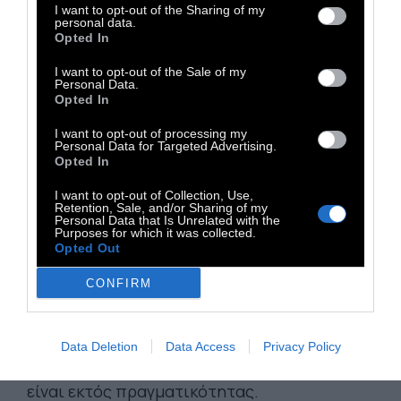
I want to opt-out of the Sharing of my
πραγματοποίηση, βρίσκεται στο πεδίο της
personal data.
πραγματικότητας, παύει να είναι στο
Opted In
φαντασιακό.
I want to opt-out of the Sale of my
Personal Data.
Opted In
Κι εκεί, πιστεύω, πρέπει να γίνει ο
I want to opt-out of processing my
διαχωρισμός. Γιατί οτιδήποτε οδηγεί στην
Personal Data for Targeted Advertising.
Opted In
πράξη (με την σαρτρική έννοια) συγκρούεται
αυτομάτως με την πραγματικότητα.
I want to opt-out of Collection, Use,
Retention, Sale, and/or Sharing of my
Personal Data that Is Unrelated with the
Purposes for which it was collected.
Επομένως είτε πρόκειται για ποίημα, για
Opted Out
μυθιστόρημα, για ταινία ή για το νέο μοντέλο
CONFIRM
ενός σπορ αυτοκινήτου, είναι το ίδιο
πράγμα.
Data Deletion
Data Access
Privacy Policy
Μη με πρήζουν λοιπόν ότι οι ονειροπόλοι
είναι εκτός πραγματικότητας.