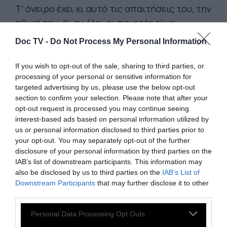
Τ’ όνειρο έχει κι αυτό τις απαιτήσεις του, την
ηθική του. Κι αν όλοι οι ποιητές είναι
αδύναμοι, τότε ζήτω η Αδυναμία!
Doc TV -
Do Not Process My Personal Information
Εγώ πιστεύω πως οι λέξεις «πραγματικό»
If you wish to opt-out of the sale, sharing to third parties, or
processing of your personal or sensitive information for
και «φαντασιακό» είναι πολύ πιο
targeted advertising by us, please use the below opt-out
σύνθετες και διφορούμενες απ’ ό,τι φαίνεται
section to confirm your selection. Please note that after your
εκ πρώτης όψεως. Γιατί το φαντασιακό έχει
opt-out request is processed you may continue seeing
interest-based ads based on personal information utilized by
κι αυτό την πραγματικότητά του, τους
us or personal information disclosed to third parties prior to
νόμους του, που συχνά είναι πολύ πιο
your opt-out. You may separately opt-out of the further
δύσκολο να τους τηρήσεις και απ’ το αληθινά
disclosure of your personal information by third parties on the
IAB’s list of downstream participants. This information may
πραγματικό.
also be disclosed by us to third parties on the
IAB’s List of
Downstream Participants
that may further disclose it to other
Νομίζω, είμαι σίγουρη ότι αυτό που
third parties.
έχει σημασία είναι η πραγματοποίηση.
Personal Data Processing Opt Outs
Καθετί που καταλήγει σε πράξη, στην