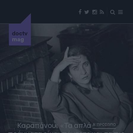
doctv
mag
Καραπάνου: «Τα απλά
Α' ΠΡΟΣΩΠΟ