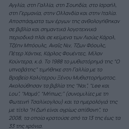
Αγγλία, στη Γαλλία, στη Σουηδία, στο Ισραήλ,
στη Γερμανία, στην Ολλανδία και στην Ιταλία.
Αποσπάσματα των έργων της ανθολογήθηκαν
σε βιβλία και σημαντικά λογοτεχνικά
περιοδικά πλάι σε κείμενα των Λιούις Κάρολ,
Τζέην Μπόουλς, Αναΐς Νιν, Τζων Φόουλς,
Πέτερ Χάντκε, Κάρλος Φουέντες, Μίλαν
Κούντερα, κ.ά. Το 1988 το μυθιστόρημά της “Ο
υπνοβάτης” τιμήθηκε στη Γαλλία με το
Βραβείο Καλύτερου Ξένου Μυθιστορήματος.
Ακολούθησαν τα βιβλία της “Ναι”, “Lee και
Lou”, “Μαμά”, “Μήπως;” (συνομιλίες με τη
Φωτεινή Τσαλίκογλου) και τα ημερολόγιά της
με τίτλο “Η ζωή είναι αγρίως απίθανη”, το
2008, τα οποία κρατούσε από τα 13 της έως τα
33 της χρόνια.