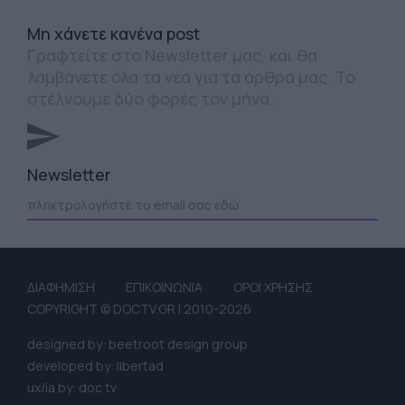
Mη χάνετε κανένα post
Γραφτείτε στο Newsletter μας, και θα
λαμβάνετε όλα τα νέα για τα άρθρα μας. Το
στέλνουμε δύο φορές τον μήνα.
Newsletter
ΔΙΑΦΗΜΙΣΗ
ΕΠΙΚΟΙΝΩΝΙΑ
ΟΡΟΙ ΧΡΗΣΗΣ
COPYRIGHT © DOCTV.GR | 2010-2026
designed by: beetroot design group
developed by: libertad
ux/ia by: doc tv