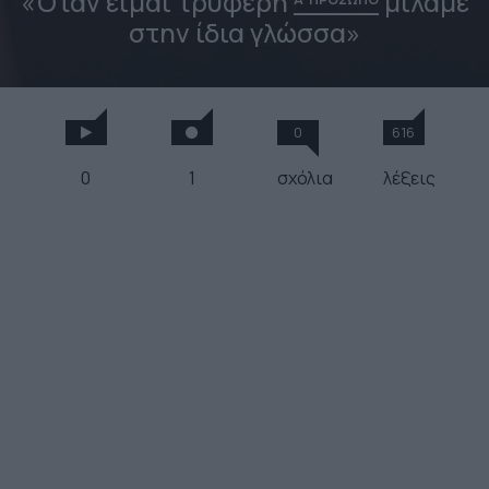
«Όταν είμαι τρυφερή
μιλάμε
στην ίδια γλώσσα»
0
616
0
1
σχόλια
λέξεις