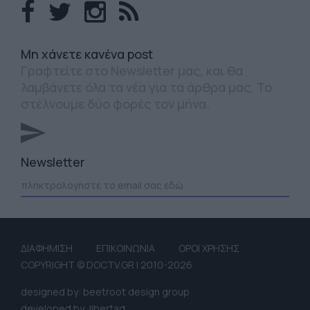
Mη χάνετε κανένα post
Γραφτείτε στο Newsletter μας, και θα
λαμβάνετε όλα τα νέα για τα άρθρα μας. Το
στέλνουμε δύο φορές τον μήνα.
Newsletter
ΔΙΑΦΗΜΙΣΗ
ΕΠΙΚΟΙΝΩΝΙΑ
ΟΡΟΙ ΧΡΗΣΗΣ
COPYRIGHT © DOCTV.GR | 2010-2026
designed by: beetroot design group
developed by: libertad