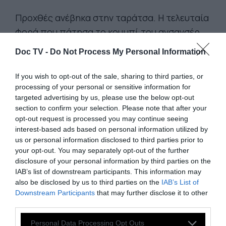
Προχθές ανέβηκα στην ταράτσα. Η τελευταία
φορά που πάτησα το κουμπί του ανσανσέρ
στον τελευταίο όροφο ήταν, χρόνια πριν, για
Doc TV -
Do Not Process My Personal Information
να ανακαλύψω ποιος μου είχε κλέψει την
αντένα. Ανέβηκα βρίζοντας θεούς και
If you wish to opt-out of the sale, sharing to third parties, or
δαίμονες που είχα χάσει τα κανάλια και
processing of your personal or sensitive information for
targeted advertising by us, please use the below opt-out
καταριόμουνα τους νέους ενοίκους (αυτούς
section to confirm your selection. Please note that after your
μούρθε να φταίξω) που είχανε το θράσος να
opt-out request is processed you may continue seeing
πειράξουνε την σύνδεση μου. Πάτησα
interest-based ads based on personal information utilized by
us or personal information disclosed to third parties prior to
θυμάμαι και κάποια σκουριασμένα καρφιά,
your opt-out. You may separately opt-out of the further
βρήκα και κάτι διαλυμένα έπιπλα πεταμένα
disclosure of your personal information by third parties on the
σε μια γωνιά, έριξα και μια ματιά στην πόλη
IAB’s list of downstream participants. This information may
also be disclosed by us to third parties on the
IAB’s List of
που μούμοιαζε σαν τέρας και ευχήθηκα να
Downstream Participants
that may further disclose it to other
μην χρειαζότανε ξανά ποτέ να βρεθώ εκεί
third parties.
ψηλά. Έλα όμως που προχθές ανέβηκα. Ετσι
Personal Data Processing Opt Outs