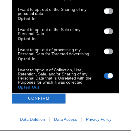
χωρίς λόγο. Ή μάλλον υπήρχε λόγος. Ένας
υπέροχος πορτοκαλίς ουρανός, που δεν
I want to opt-out of the Sharing of my
personal data.
μπορούσα να τον δω ολόκληρο από την
Opted In
βεράντα μου. Ήθελα να τον χορτάσω και πού
I want to opt-out of the Sale of my
Personal Data.
να μ΄έβλεπες, ανάμεσα σε δορυφορικές να
Opted In
χαζεύω σαν χαζό τα σύννεφα και να χαίρομαι
I want to opt-out of processing my
που είναι ένα πορτοκαλί απόγευμα πάνω
Personal Data for Targeted Advertising.
από την πόλη. Κι’ αυτό τόχω σαν νέο. Πως
Opted In
άμα χαλάσει η σύνδεση μου πια δεν μου
I want to opt-out of Collection, Use,
Retention, Sale, and/or Sharing of my
φταίει κανείς, φταίω εγώ που δεν ήξερα
Personal Data that Is Unrelated with the
Purposes for which it was collected.
προς τα πού να κοιτάξω.
Opted Out
CONFIRM
Λέω να φτιάξω και το σπίτι μου. Πάνε τώρα
δέκα χρόνια πούναι το ίδιο, γεμάτο από
ελλείψεις. Οι καναπέδες έχουνε βγάλει
Data Deletion
Data Access
Privacy Policy
τρύπες στις άκρες και το πάτωμα έχει