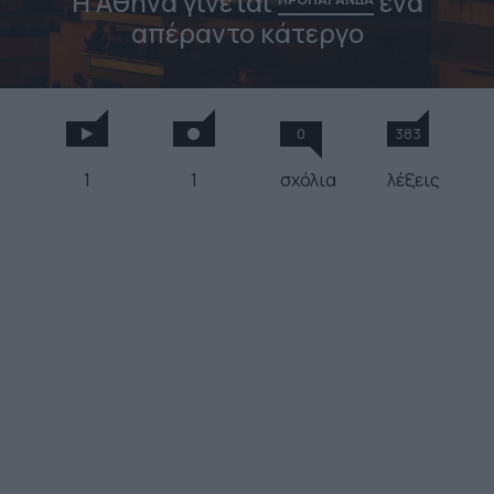
Η Αθήνα γίνεται
ένα
απέραντο κάτεργο
0
383
1
1
σχόλια
λέξεις