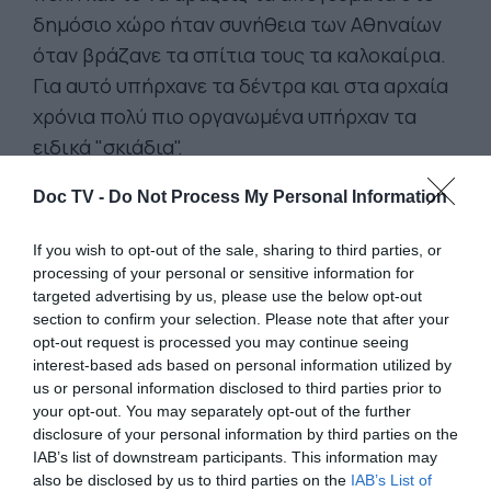
δημόσιο χώρο ήταν συνήθεια των Αθηναίων
όταν βράζανε τα σπίτια τους τα καλοκαίρια.
Για αυτό υπήρχανε τα δέντρα και στα αρχαία
χρόνια πολύ πιο οργανωμένα υπήρχαν τα
ειδικά "σκιάδια".
Doc TV -
Do Not Process My Personal Information
Ποιο είναι όμως το σχέδιο των πολιτικών της
δεξιάς και των μεγαλοεπιχειρηματιών; Η
If you wish to opt-out of the sale, sharing to third parties, or
μετατροπή κάθε πλατείας σε πέρασμα απο
processing of your personal or sensitive information for
targeted advertising by us, please use the below opt-out
την δουλειά στο σπίτι και από το σπίτι στα
section to confirm your selection. Please note that after your
μαγαζιά. Κοίτα την αισθητική του ΜΕΤΡΟ,
opt-out request is processed you may continue seeing
κάθε πλατεία μετατρέπεται σε έξοδο του
interest-based ads based on personal information utilized by
us or personal information disclosed to third parties prior to
σταθμού και τίποτα άλλο-
μια τσιμεντένια
your opt-out. You may separately opt-out of the further
ζώνη, αντιαισθητική, αφιλόξενη και
disclosure of your personal information by third parties on the
εχθρική προς τον άνθρωπο, σαν έξοδος
IAB’s list of downstream participants. This information may
also be disclosed by us to third parties on the
IAB’s List of
στρατοπέδου.