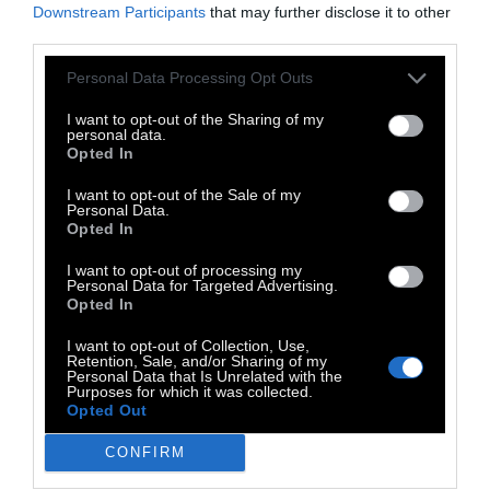
Downstream Participants
that may further disclose it to other
third parties.
Η Αθήνα γίνεται ένα απέραντο κάτεργο για
Personal Data Processing Opt Outs
υπάκουος υπαλλήλους, μια πόλη που ο
δημόσιος χώρος της στερείται από τους
I want to opt-out of the Sharing of my
personal data.
ίδιους τους κατοίκους της.
Επειδή μας
Opted In
θέλουν φοβισμένους, απομονωμένους και
I want to opt-out of the Sale of my
εξαντλημένους
, άβουλα θύματα των
Personal Data.
Opted In
καταστάσεων, παραδομένοι θεατές στις
διαταγές των ισχυρών και τους εκβιασμούς.
I want to opt-out of processing my
Personal Data for Targeted Advertising.
Για αυτό μισούν τα δέντρα, επειδή μισούν
Opted In
κάθε μορφή ζωής που δεν τους δίνει
I want to opt-out of Collection, Use,
κέρδος.»
Retention, Sale, and/or Sharing of my
Personal Data that Is Unrelated with the
Purposes for which it was collected.
Opted Out
CONFIRM