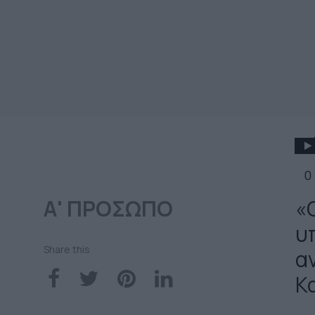
0
Α' ΠΡΟΣΩΠΟ
«
υ
Share this
α
Κ