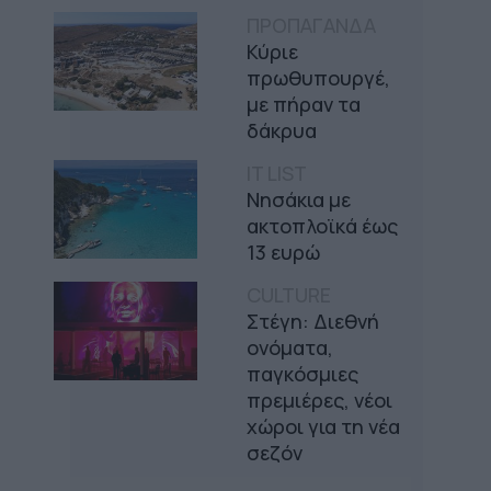
ΠΡΟΠΑΓΑΝΔΑ
Κύριε
πρωθυπουργέ,
με πήραν τα
δάκρυα
IT LIST
Νησάκια με
ακτοπλοϊκά έως
13 ευρώ
CULTURE
Στέγη: Διεθνή
ονόματα,
παγκόσμιες
πρεμιέρες, νέοι
χώροι για τη νέα
σεζόν