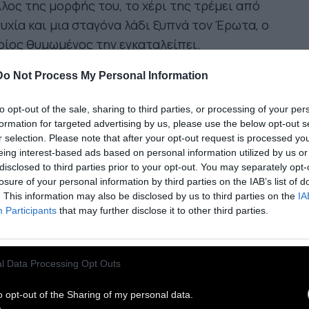
λος της μορφής του, το χέρι της τρέμει από
υχία και μια σταγόνα λάδι ξυπνά τον Έρωτα, ο
ίος θυμωμένος την εγκαταλείπει.
Do Not Process My Personal Information
 μύθο ο άνδρας –Έρωτας δεν επιθυμεί να
καλυφθεί στην γυναίκα-Ψυχή. Υποστηρίζει το
to opt-out of the sale, sharing to third parties, or processing of your per
τήριο, τη μυστικότητα, το δέος. Η σχέση είναι
formation for targeted advertising by us, please use the below opt-out s
r selection. Please note that after your opt-out request is processed y
ση, καθώς η γυναίκα ευρίσκεται σε υποδεέστερη
eing interest-based ads based on personal information utilized by us or
η. Ευάλωτος ο άνδρας στην κοντινότητα,
disclosed to third parties prior to your opt-out. You may separately opt-
φωνα με τον μύθο, δεν επιθυμεί να τον γνωρίσει
losure of your personal information by third parties on the IAB’s list of
. This information may also be disclosed by us to third parties on the
IA
υναίκα. Φοβάται ότι χάνει την δύναμή του αν
Participants
that may further disclose it to other third parties.
ραστεί τα συναισθήματα και τις σκέψεις του.
γεί την σύντροφό του να υιοθετήσει έμμεσους
πους επικοινωνίας, αφού απαγορεύει το
l Data Processing Opt Outs
ρασμα και την διαφάνεια.
o opt-out of the Sharing of my personal data.