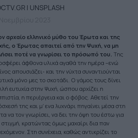
CTV.GR | UNSPLASH
 Νοεμβρίου 2023
ον αρχαίο ελληνικό μύθο του Έρωτα και της
χής, ο Έρωτας απαιτεί από την Ψυχή, να μη
λήσει ποτέ να γνωρίσει το πρόσωπό του.
Της
οσφέρει άφθονα υλικά αγαθά την ημέρα –ενώ
ίνος απουσιάζει- και την νύχτα συναντιούνται
τικά μόνο μες το σκοτάδι. Ο γάμος τους δίνει
λή ευτυχία στην Ψυχή, ώσπου αρχίζει η
πιστία, η περιέργεια και ο φόβος. Αθετεί την
σχεσή της και μ’ ενα λυχνάρι πηγαίνει μέσα στη
τα να τον γνωρίσει, να δει την όψη του έστω για
 στιγμή, κρατώντας όμως μαχαίρι δια παν
εχόμενον. Στη συνέχεια, καθώς αντικρίζει το