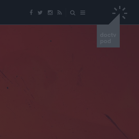
doctv
pod