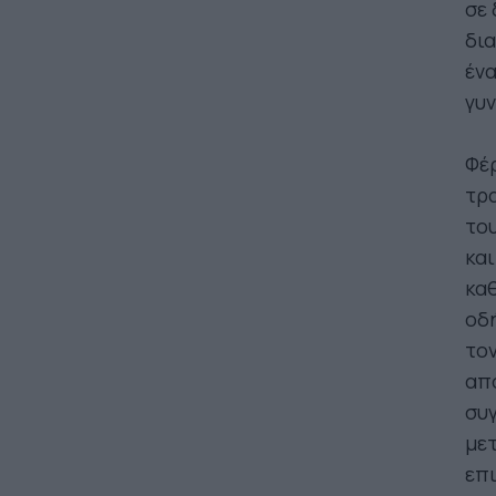
σε 
δια
ένα
γυν
Φέρ
τρ
του
και
καθ
οδ
τον
απο
συγ
μετ
επι