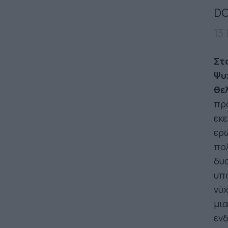
DO
13
Στ
Ψυ
θε
πρ
εκε
ερω
πολ
δυσ
υπό
νύχ
μια
ενδ