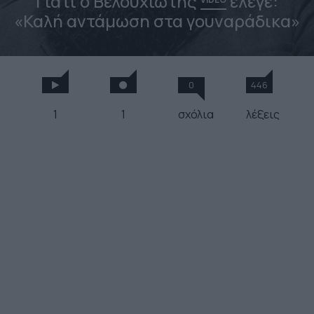
Γιατί ο Βελουχιώτης
έλεγε:
«Καλή αντάμωση στα γουναράδικα»
0
446
1
1
σχόλια
λέξεις