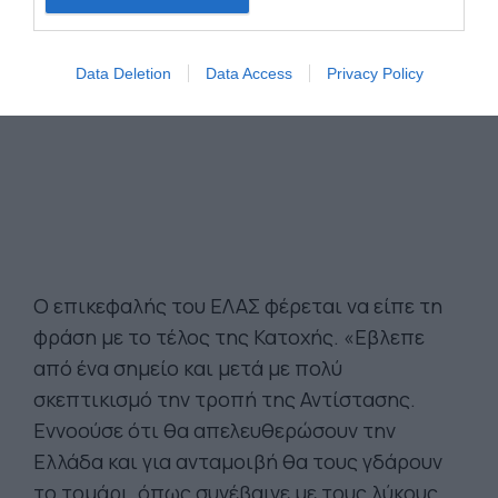
Data Deletion
Data Access
Privacy Policy
Ο επικεφαλής του ΕΛΑΣ φέρεται να είπε τη
φράση με το τέλος της Κατοχής. «Εβλεπε
από ένα σημείο και μετά με πολύ
σκεπτικισμό την τροπή της Αντίστασης.
Εννοούσε ότι θα απελευθερώσουν την
Ελλάδα και για ανταμοιβή θα τους γδάρουν
το τομάρι, όπως συνέβαινε με τους λύκους