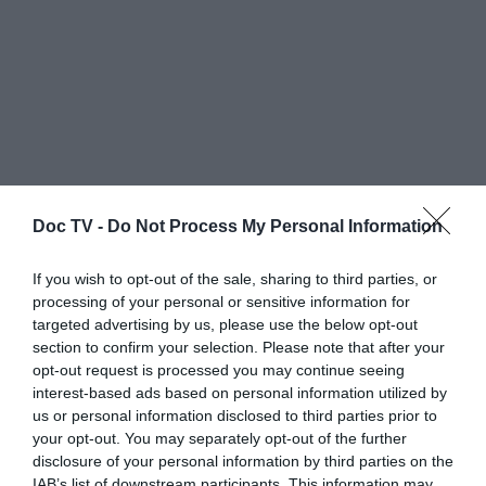
Doc TV -
Do Not Process My Personal Information
Όπως λοιπόν τα κεφάλια, οι ουρές, τα
If you wish to opt-out of the sale, sharing to third parties, or
πόδια και οι γούνες των αλεπούδων και
processing of your personal or sensitive information for
targeted advertising by us, please use the below opt-out
των τσακαλιών κρέμονταν έξω από τα
section to confirm your selection. Please note that after your
εργαστήρια
επεξεργασίας γούνας, ως
opt-out request is processed you may continue seeing
απόδειξη της ποιότητας του προϊόντος,
interest-based ads based on personal information utilized by
us or personal information disclosed to third parties prior to
έτσι και κομμένα κεφάλια ανταρτών
your opt-out. You may separately opt-out of the further
εκτίθονταν στις πλατείες των χωριών, ως
disclosure of your personal information by third parties on the
IAB’s list of downstream participants. This information may