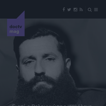
doctv
mag
VIDEO