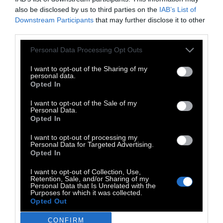
απόδειξη του θανάτου τους και σαν
also be disclosed by us to third parties on the
IAB’s List of
παραδειγματισμό για τους κατοίκους (αυτή η
Downstream Participants
that may further disclose it to other
πρακτική χρησιμοποιήθηκε κατά κόρον στον
third parties.
εμφύλιο πόλεμο και από τις δύο πλευρές,
Personal Data Processing Opt Outs
αλλά αυτό είναι μια άλλη ιστορία).
I want to opt-out of the Sharing of my
personal data.
Το σίγουρο πάντως είναι, ότι ο Άρης
Opted In
Βελουχιώτης επιβεβαιώθηκε, κατά τρόπο
I want to opt-out of the Sale of my
τραγικό
για τον χαιρετισμό του.
Personal Data.
Opted In
Κυνηγημένος από τους εχθρούς και
I want to opt-out of processing my
προδομένος από το κόμμα του, αναγκάστηκε
Personal Data for Targeted Advertising.
να αυτοκτονήσει (γι’ άλλους να σκοτωθεί
Opted In
κατόπιν συμπλοκής). Το κομμένο κεφάλι του
I want to opt-out of Collection, Use,
Retention, Sale, and/or Sharing of my
εκτέθηκε ως «τρόπαιο» στην πλατεία των
Personal Data that Is Unrelated with the
Purposes for which it was collected.
Τρικάλων.
Opted Out
CONFIRM