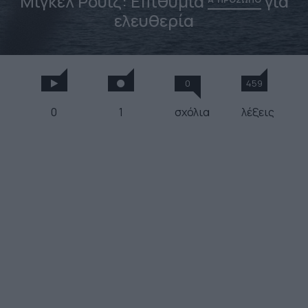
Μιγκέλ Ρουίζ: Επιθυμία
για
ελευθερία
0
459
0
1
σχόλια
λέξεις