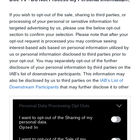
κάνετε αυτό ή ότι δεν τρώτε εκείνο ή ότι δεν
If you wish to opt-out of the sale, sharing to third parties, or
είστε αυτό το είδος ανθρώπου.
processing of your personal or sensitive information for
Αφουγκραστείτε τις σκέψεις σας και ακούστε
targeted advertising by us, please use the below opt-out
πώς πειθαναγκάζετε τον εαυτό σας.
section to confirm your selection. Please note that after your
opt-out request is processed you may continue seeing
Ορισμένες φορές ίσως ακούγεστε σαν τον
interest-based ads based on personal information utilized by
πατέρα σας ή σαν τη μητέρα σας ἡ τον
us or personal information disclosed to third parties prior to
καθηγητή των μαθηματικών σας στο
your opt-out. You may separately opt-out of the further
disclosure of your personal information by third parties on the
πανεπιστήμιο. Κυρίως ακούγεστε σαν εκείνον
IAB’s list of downstream participants. This information may
τον χαρακτήρα που επινοήσατε για να
also be disclosed by us to third parties on the
IAB’s List of
κρατήσετε τον εαυτό σας υπό έλεγχο.
Downstream Participants
that may further disclose it to other
third parties.
Ακούγεστε σαν το εγώ.
Personal Data Processing Opt Outs
Μια δυνατή επιθυμία για ελευθερία συνήθως
I want to opt-out of the Sharing of my
ξεκινά στην εφηβεία. Αργά ή γρήγορα όλα τα
personal data.
Opted In
παιδιά αρχίζουν να νιώθουν περιορισμένα
και λίγο καταπιεσμένα. Οι γονείς
I want to opt-out of the Sale of my