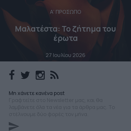
Α' ΠΡΟΣΩΠΟ
Μαλατέστα: Το ζήτημα του
έρωτα
27 Ιουλίου 2026
Mη χάνετε κανένα post
Γραφτείτε στο Newsletter μας, και θα
λαμβάνετε όλα τα νέα για τα άρθρα μας. Το
στέλνουμε δύο φορές τον μήνα.