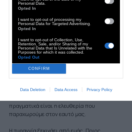
Personal Data.
προσπαθούν να διαπλάσουν και να
Opted In
προστατέψουν τα παιδιά τους, όμως τα
I want to opt-out of processing my
παιδιά φτάνουν σε ένα σημείο που
Personal Data for Targeted Advertising.
Opted In
δυσανασχετούν μαζί τους γι’ αυτό.
Επαναστατούν, ακόμη κι αν αυτό σημαίνει
I want to opt-out of Collection, Use,
Retention, Sale, and/or Sharing of my
ότι βλάπτουν τον εαυτό τους στην πορεία. Η
Personal Data that Is Unrelated with the
Purposes for which it was collected.
κοινωνία μπαίνει κι αυτή στη μέση, όμως τα
Opted Out
παιδιά χάνουν την υπομονή τους με τους
CONFIRM
κανόνες της. Η απόδραση από όλα αυτά
ακούγεται ελκυστική, όμως οι περισσότεροι
άνθρωποι θέλουν να τους δοθεί η ελευθερία.
Data Deletion
Data Access
Privacy Policy
Αυτό δεν θα συμβεί. Η ελευθερία που μετράει
πραγματικά είναι η ελευθερία που
παραχωρούμε στον εαυτό μας.
Η τυραννία ξεκινάει από εμάς. Ποιος