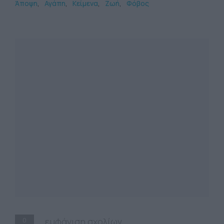
Άποψη
Αγάπη
Κείμενα
Ζωή
Φόβος
0
εμφάνιση σχολίων