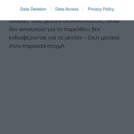
κόσμο. Δεν φοβούνται να παίξουν. Φοβούνται
Data Deletion
Data Access
Privacy Policy
όταν πονούν, όταν πεινάνε, όταν κάποιες
ανάγκες τους μένουν ανικανοποίητες, αλλά
δεν ανησυχούν για το παρελθόν, δεν
ενδιαφέρονται για το μέλλον – ζουν μονάχα
στην παρούσα στιγμή.