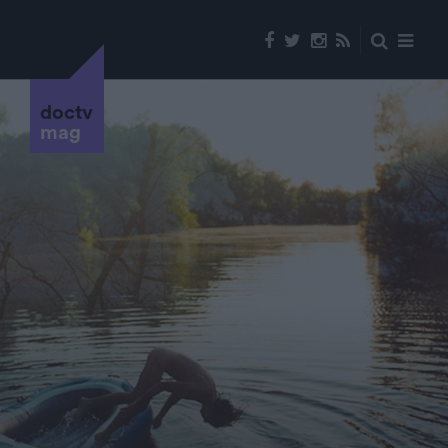
doctv
mag