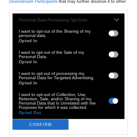
Downstream Participants
that may further disclose it to other
που απολαμβάναμε την ελευθερία μας,
third parties.
αλλά έχουμε ποια ξεχάσει τι σημαίνει στ’
Personal Data Processing Opt Outs
αλήθεια ελευθερία. Ας πάρουμε ένα παιδί
δύο, τριών ή και τεσσάρων ετών – να ένας
I want to opt-out of the Sharing of my
personal data.
ελεύθερος άνθρωπος. Γιατί είναι ελεύθερος
Opted In
αυτός ο άνθρωπος; Επειδή εξακολουθεί να
I want to opt-out of the Sale of my
κάνει αυτό που επιθυμεί.
Personal Data.
Opted In
ΤΟ ΠΑΙΔΙ ΕΙΝΑΙ ΕΝΑ ΑΓΡΙΟ ΠΛΑΣΜΑ - ένα
I want to opt-out of processing my
Personal Data for Targeted Advertising.
λουλούδι, ένα δέντρο ή ένα ζώο που δεν
Opted In
έχει ακόμα εξημερωθεί!
Κι αν
I want to opt-out of Collection, Use,
παρατηρήσουμε ανθρώπους ηλικίας δύο
Retention, Sale, and/or Sharing of my
Personal Data that Is Unrelated with the
χρόνων, θα προσέξουμε ότι τις
Purposes for which it was collected.
Opted Out
περισσότερες φορές αυτοί οι άνθρωποι
διασκεδάζουν κι έχουν ένα φωτεινό χαμόγελο
CONFIRM
ζωγραφισμένο στα χείλη. Εξερευνούν τον