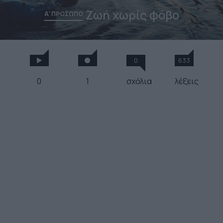
Ζωή χωρίς φόβο
Α' ΠΡΟΣΩΠΟ
0
633
0
1
σχόλια
λέξεις