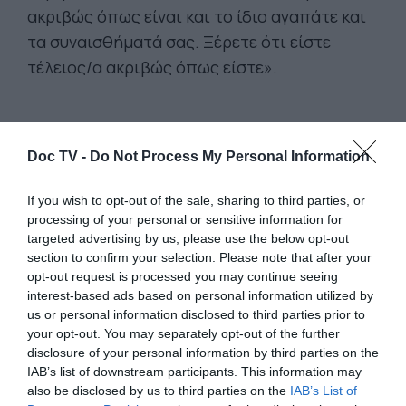
ακριβώς όπως είναι και το ίδιο αγαπάτε και
τα συναισθήματά σας. Ξέρετε ότι είστε
τέλειος/α ακριβώς όπως είστε».
Doc TV -
Do Not Process My Personal Information
If you wish to opt-out of the sale, sharing to third parties, or
processing of your personal or sensitive information for
targeted advertising by us, please use the below opt-out
section to confirm your selection. Please note that after your
opt-out request is processed you may continue seeing
interest-based ads based on personal information utilized by
us or personal information disclosed to third parties prior to
your opt-out. You may separately opt-out of the further
disclosure of your personal information by third parties on the
«ΈΧΟΥΜΕ ΑΝΑΜΝΗΣΕΙΣ ΑΠΟ ΠΟΛΥ ΠΑΛΙΑ,
IAB’s list of downstream participants. This information may
από μια εποχή που υπήρξαμε ελεύθεροι και
also be disclosed by us to third parties on the
IAB’s List of