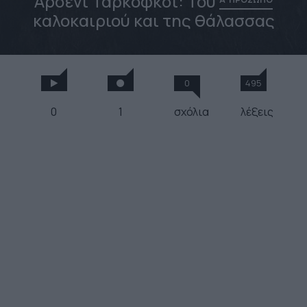
Αρσένι Ταρκόφκσι: Του
καλοκαιριού και της θάλασσας
0
495
0
1
σχόλια
λέξεις