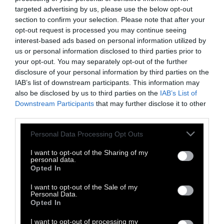
και φωτεινή ακτίνα δραπέτευσε σαν μέσα
targeted advertising by us, please use the below opt-out
section to confirm your selection. Please note that after your
στον Ιούνιο
opt-out request is processed you may continue seeing
απ’ τις μελλοντικές μέρες το παρελθόν μου.
interest-based ads based on personal information utilized by
Κι έκλαιγαν τα δέντρα στις παραμονές
us or personal information disclosed to third parties prior to
your opt-out. You may separately opt-out of the further
των αγαθών έργων και των γιορταστικών
disclosure of your personal information by third parties on the
γενναιοδωριών,
IAB’s list of downstream participants. This information may
των ευτυχισμένων τρικυμιών που
also be disclosed by us to third parties on the
IAB’s List of
Downstream Participants
that may further disclose it to other
στροβιλίζονται στο γαλάζιο,
third parties.
κι έσυραν τα πετούμενα τον κυκλικό τους
χορό,
Personal Data Processing Opt Outs
καθώς τα χέρια πάνω στα πλήκτρα
I want to opt-out of the Sharing of my
personal data.
πήγαιναν από το χώμα ως τις ψηλότερες
Opted In
νότες.
I want to opt-out of the Sale of my
Personal Data.
Opted In
Αρσένι Ταρκόφσκι, «Χρόνος - είκοσι πέντε
I want to opt-out of processing my