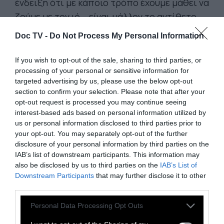
ένδειξη ότι με κάποιο τρόπο έχουμε μάθει να
ζούμε με τον ιό – είναι μάλλον το αντίθετο
του τρόπου που θσ χαλαρώναμε αν το
Doc TV -
Do Not Process My Personal Information
χειρότερο είχε περάσει. Εμπεριέχει
αδιάσπαστα απελπισία, παραβιάσεις των
If you wish to opt-out of the sale, sharing to third parties, or
processing of your personal or sensitive information for
κρατικών κανονισμών και διαμαρτυρίες
targeted advertising by us, please use the below opt-out
εναντίον τους. Κι αφού δεν υπάρχει
section to confirm your selection. Please note that after your
ξεκάθαρη προοπτική, εδώ λειτουργεί κάτι
opt-out request is processed you may continue seeing
interest-based ads based on personal information utilized by
βαθύτερο από το φόβο: περάσαμε από τον
us or personal information disclosed to third parties prior to
φόβο στην κατάθλιψη. Νοιώθουμε φόβο όταν
your opt-out. You may separately opt-out of the further
υπάρχει μια ξεκάθαρη απειλή, και ματαίωση
disclosure of your personal information by third parties on the
IAB’s list of downstream participants. This information may
όταν εγείρονται εμπόδια ξανά και ξανά και
also be disclosed by us to third parties on the
IAB’s List of
μας εμποδίσουν να φτάσουμε σε αυτό που
Downstream Participants
that may further disclose it to other
τόσο επιθυμούμε. Αλλά η κατάθλιψη είναι
third parties.
σημάδι ότι η ίδια η επιθυμία μας
Personal Data Processing Opt Outs
εξαφανίζεται.