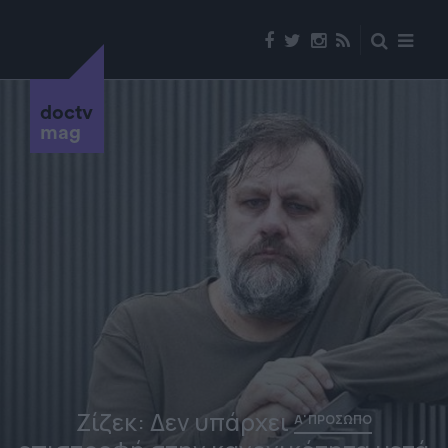
doctv
mag
Ζίζεκ: Δεν υπάρχει
Α' ΠΡΟΣΩΠΟ