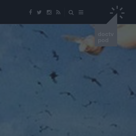
doctv
pod