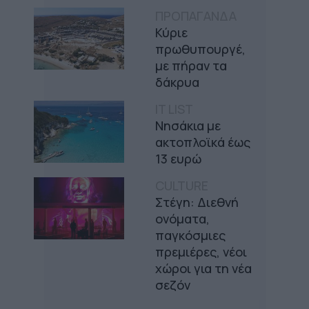
ΠΡΟΠΑΓΑΝΔΑ
Κύριε
πρωθυπουργέ,
με πήραν τα
δάκρυα
IT LIST
Νησάκια με
ακτοπλοϊκά έως
13 ευρώ
CULTURE
Στέγη: Διεθνή
ονόματα,
παγκόσμιες
πρεμιέρες, νέοι
χώροι για τη νέα
σεζόν