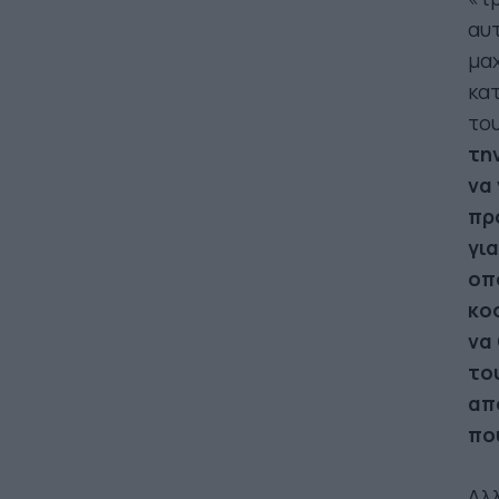
αυτ
μαχ
κατ
το
τη
να
πρ
γι
οπ
κο
να
το
απ
πο
Αλλ