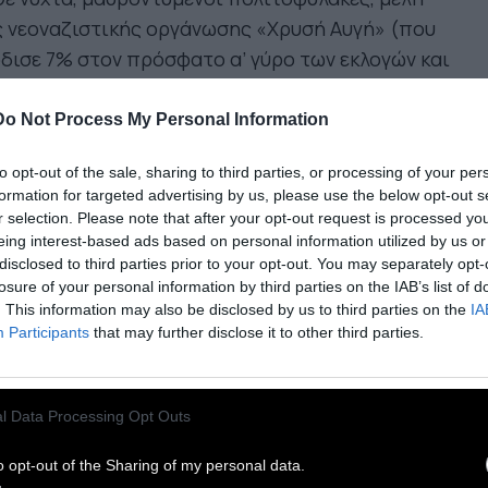
ς νεοναζιστικής οργάνωσης «Χρυσή Αυγή» (που
δισε 7% στον πρόσφατο α’ γύρο των εκλογών και
ολογείται πως την ψήφισε το 50% των
τυνομικών) περιπολούν στους δρόμους της
Do Not Process My Personal Information
νας και κακοποιούν τους μετανάστες που
to opt-out of the sale, sharing to third parties, or processing of your per
σκουν στο δρόμο τους: Αφγανούς, Πακιστανούς,
formation for targeted advertising by us, please use the below opt-out s
ερινούς. Ιδού πως προστατεύεται η ασφάλεια
r selection. Please note that after your opt-out request is processed y
 Ευρώπης αυτήν την άνοιξη του 2012.
eing interest-based ads based on personal information utilized by us or
disclosed to third parties prior to your opt-out. You may separately opt-
losure of your personal information by third parties on the IAB’s list of
 πρόβλημα με αυτού του είδους την
. This information may also be disclosed by us to third parties on the
IA
εράσπιση του ευρωπαϊκού πολιτισμού από
Participants
that may further disclose it to other third parties.
ν μεταναστευτική απειλή είναι πως η άμυνα
ειλεί περισσότερο τον πολιτισμό από κάθε
l Data Processing Opt Outs
ισβολέα» μουσουλμάνο. Με τέτοιους φίλους, η
ρώπη δεν χρειάζεται εχθρούς
. Εδώ κι εκατό
o opt-out of the Sharing of my personal data.
νια, ο Γκίλμπερτ Τσέστερτον περιέγραψε τα