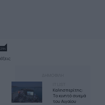
1294
έξεις
ΔΗΜΟΦΙΛΗ
IT LIST
Καλησπερίτης:
Το κινητό σινεμά
του Αιγαίου