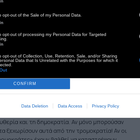
In
έξοδα όσων κατέκριναν τη θρησκεία:
«όσοι
o opt-out of the Sale of my Personal Data.
ιτίθενται στην εκκλησία στο όνομα της
In
υθερίας και του ανθρωπισμού, καταντούν να
ονται κατά της ελευθερίας και των
to opt-out of processing my Personal Data for Targeted
ing.
θρωπιστικών ιδεωδών… Αν μόνο μπορούσαν να τα
In
ωρίσουν αυτά από την εκκλησία! Οι οπαδοί της
o opt-out of Collection, Use, Retention, Sale, and/or Sharing
οσμίκευσης δεν καταστρέφουν τα Θεία•
ersonal Data that Is Unrelated with the Purposes for which it
lected.
αστρέφουν κοσμικές αξίες, αν αυτό τους
Out
παύει».
CONFIRM
λλοί φιλελεύθεροι, παρασυρμένοι από το πάθος
ς να πολεμήσουν τον αντιδημοκρατικό
Data Deletion
Data Access
Privacy Policy
νταμενταλισμό, καταλήγουν να υπονομεύουν την
υθερία και τη δημοκρατία. Αν μόνο μπορούσαν
τα ξεχωρίσουν αυτά από την τρομοκρατία! Αν οι
ρομοκράτες» έχουν βαλθεί να καταστρέψουν