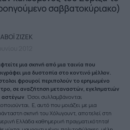
ροηγούμενο σαββατοκύριακο)
ΑΒΟΪ ΖΙΖΕΚ
Ιουνίου 2012
φτείτε μια σκηνή από μια ταινία που
ριγράφει μια δυστοπία στο κοντινό μέλλον.
στολοι φρουροί περιπολούν το ερημωμένο
ντρο, σε αναζήτηση μεταναστών, εγκληματιών
ι αστέγων
. Όσοι συλλαμβάνονται
οποιούνται. Ε, αυτό που μοιάζει με μια
άνταστη σκηνή του Χόλυγουντ, αποτελεί στη
μερινή Ελλάδα καθημερινή πραγματικότητα!
ε νύχτα, μαυροντυμένοι πολιτοφύλακες, μέλη