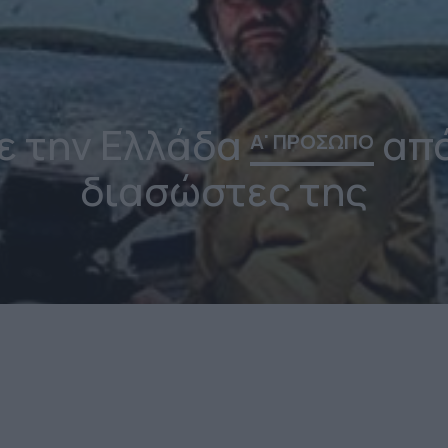
ε την Ελλάδα
από
Α' ΠΡΟΣΩΠΟ
διασώστες της