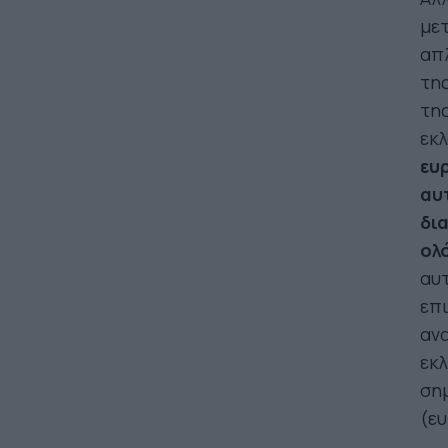
μετ
απλ
της
της
εκλ
ευ
αυτ
δι
ολ
αυτ
επι
ανα
εκλ
σημ
(ε