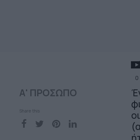
0
Α' ΠΡΟΣΩΠΟ
Έ
φ
Share this
ο
(α
ή