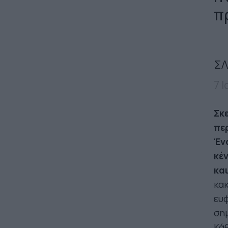
π
ΣΛ
7 
Σκε
πε
Έν
κέ
κα
κακ
ευφ
ση
Κάθ