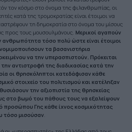
όν τον κόσμο στο όνομα της φιλανθρωπίας, οι
ητές κατά της τρομοκρατίας είναι έτοιμοι να
αστρέψουν τη δημοκρατία στο όνομα του μίσους
υς προς τους μουσουλμάνους.
Μερικοί αγαπούν
ν ανθρωπότητα τόσο πολύ ώστε είναι έτοιμοι
 νομιμοποιήσουν τα βασανιστήρια
οκειμένου να την υπερασπιστούν. Πρόκειται
α την αντιστροφή της διαδικασίας κατά την
οία οι θρησκόληπτοι κατεδάφισαν κάθε
σμικό στοιχείο του πολιτισμού και κατέληξαν
 θυσιάσουν την αξιοπιστία της θρησκείας
υς στο βωμό του πάθους τους να εξαλείψουν
ό προσώπου Γης κάθε ίχνος κοσμικότητας
υ τόσο μισούσαν
.
ά οι «υπερασπιστές» της Ελλάδας από τους