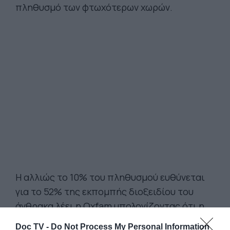
πληθυσμό των φτωχότερων χωρών.
H αλλιώς το 10% του πληθυσμού ευθύνεται
για το 52% της εκπομπής διοξειδίου του
άνθρακα λέει η Oxfam υπολογίζοντας ότι η
μόλυνση που παράγουν μπορεί να αυξήσει
Doc TV -
Do Not Process My Personal Information