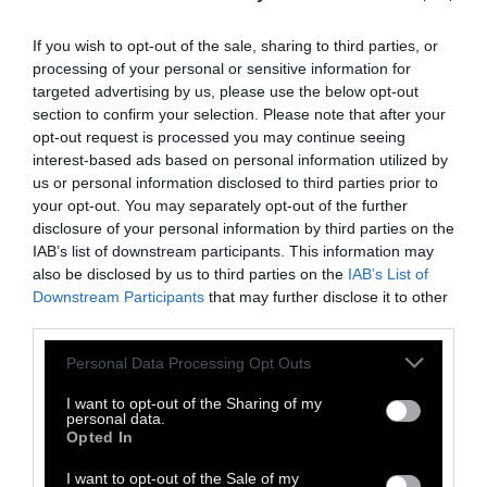
κατά 1,5 ºC, την θερμοκρασία στον πλανήτη
εάν δεν ληφθούν μέτρα. Η αύξηση αυτή
If you wish to opt-out of the sale, sharing to third parties, or
ισούται με το όριο της αύξησης της
processing of your personal or sensitive information for
targeted advertising by us, please use the below opt-out
θερμοκρασίας που έχει κριθεί ως όριο από
section to confirm your selection. Please note that after your
τη Συμφωνία του Παρισιού έως και το 2030
opt-out request is processed you may continue seeing
-αλλά για να παραμείνει ο πλανήτης στον +1,5
interest-based ads based on personal information utilized by
us or personal information disclosed to third parties prior to
ºC απαιτείται μείωση κατά 50% μέχρι το
your opt-out. You may separately opt-out of the further
2030 των εκπομπών του διοξειδίου του
disclosure of your personal information by third parties on the
άνθρακα (CO2) σε σχέση με το 2010.
IAB’s list of downstream participants. This information may
also be disclosed by us to third parties on the
IAB’s List of
Downstream Participants
that may further disclose it to other
Η έρευνα εξέτασε στοιχεία από το 1990 έως
third parties.
και το 2015, την χρονική περίοδο των 25
Personal Data Processing Opt Outs
χρόνων όπου η μόλυνση της ατμόσφαιρας
αυξήθηκε κατά 60% σε σχέση με την
I want to opt-out of the Sharing of my
personal data.
προβιομηχανική εποχή.
Opted In
I want to opt-out of the Sale of my