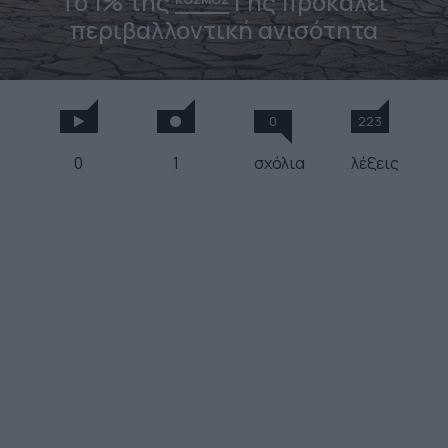
Το 1% της
Γης προκαλεί
περιβαλλοντική ανισότητα
0
223
0
1
σχόλια
λέξεις