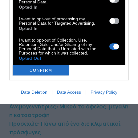
Εντωμεταξύ οι συνέπειες της κλιματικής
Personal Data.
Opted In
αλλαγής έχουν επιπτώσεις στον φτωχότερο
πληθυσμό του πλανήτη. Η οργάνωση καλεί
I want to opt-out of processing my
Personal Data for Targeted Advertising.
τις κυβερνήσεις να λάβουν μέτρα
Opted In
προκειμένου να αντιμετωπιστεί η κλιματική
I want to opt-out of Collection, Use,
Retention, Sale, and/or Sharing of my
κρίση και η κοινωνική δικαιοσύνη.
Personal Data that Is Unrelated with the
Purposes for which it was collected.
Opted Out
CONFIRM
Διαβάστε επίσης:
Γενετικά τροποποιημένοι πλούσιοι
Πλωτές πολιτείες: Οι Βαβυλώνες των
Data Deletion
Data Access
Privacy Policy
πλουσίων ή το μέλλον τη Γης;
Ανεμογεννήτριες: Μικρό το όφελος, μεγάλη
η καταστροφή
Προσεχώς: Πάνω από ένα δις κλιματικοί
πρόσφυγες