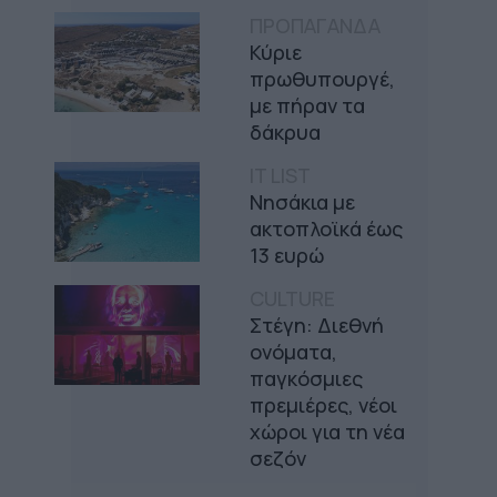
ΠΡΟΠΑΓΑΝΔΑ
Κύριε
πρωθυπουργέ,
με πήραν τα
δάκρυα
IT LIST
Νησάκια με
ακτοπλοϊκά έως
13 ευρώ
CULTURE
Στέγη: Διεθνή
ονόματα,
παγκόσμιες
πρεμιέρες, νέοι
χώροι για τη νέα
σεζόν