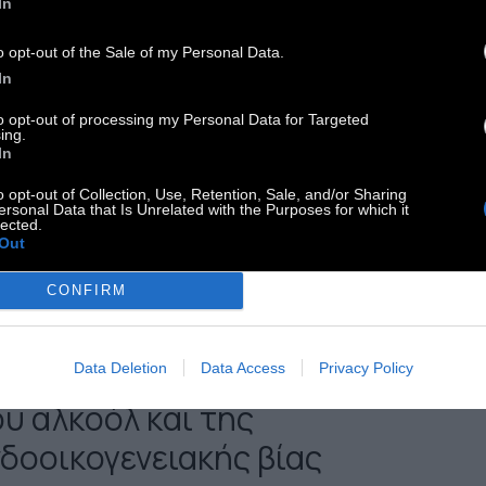
In
νετα σπίτια τους, με μεγάλες
o opt-out of the Sale of my Personal Data.
ράντες και θέα στο τοπίο. Οι
In
ποδεέστεροι, ωστόσο,
to opt-out of processing my Personal Data for Targeted
ρίσκονται σε κακώς
ing.
In
χεδιασμένα, περιφερειακά
o opt-out of Collection, Use, Retention, Sale, and/or Sharing
ersonal Data that Is Unrelated with the Purposes for which it
ιαμερίσματα, συσσωρευμένοι
lected.
Out
τις απάνθρωπες δομές των
πλοκ. Πολλοί ζουν με την
CONFIRM
ραγωδία της αναπηρίας, των
υχολογικών προβλημάτων,
Data Deletion
Data Access
Privacy Policy
ου αλκοόλ και της
νδοοικογενειακής βίας