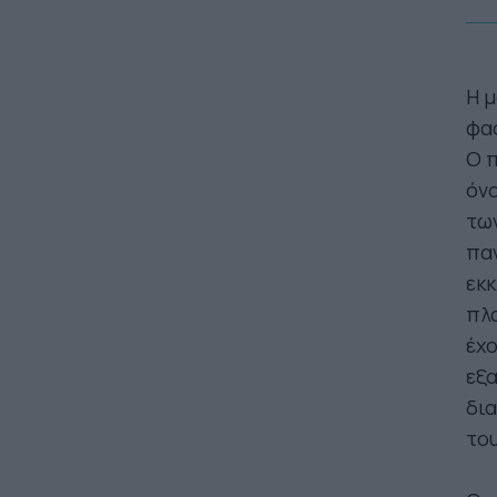
Η μ
φασ
Ο 
όνο
των
παν
εκκ
πλα
έχο
εξα
δι
του