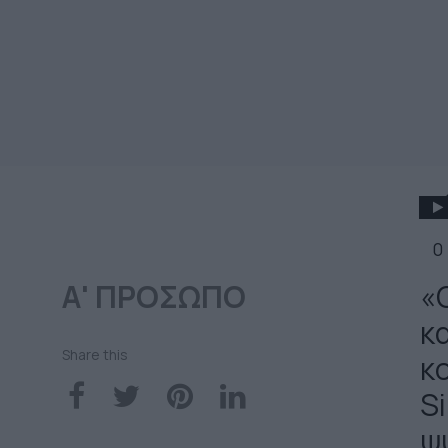
0
Α' ΠΡΟΣΩΠΟ
«
κ
Share this
κ
S
ψ