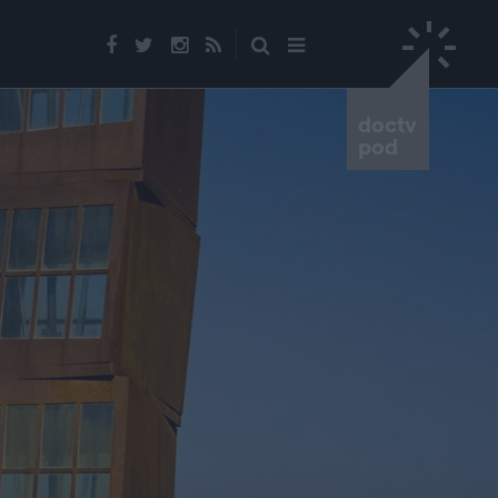
doctv
pod