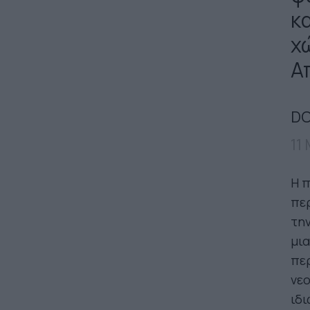
κ
χ
Απ
DO
11
Η π
περ
την
μια
περ
νεο
ιδι