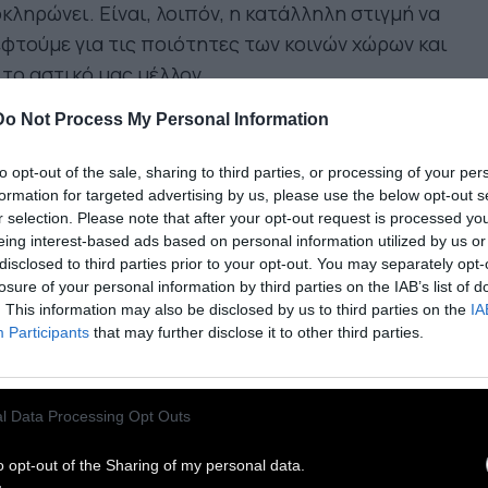
κληρώνει. Είναι, λοιπόν, η κατάλληλη στιγμή να
φτούμε για τις ποιότητες των κοινών χώρων και
 το αστικό μας μέλλον.
Do Not Process My Personal Information
 ζούμε στο διαδίκτυο», ήταν η επιγραμματική
ανάκλαση που προερχόταν από έναν φίλο,
to opt-out of the sale, sharing to third parties, or processing of your per
όσοφο, τις στιγμές κατά τις οποίες ο εγχώριος
formation for targeted advertising by us, please use the below opt-out s
r selection. Please note that after your opt-out request is processed y
λεισμός επεκτάθηκε σε 60 εκατομμύρια Ιταλούς.
eing interest-based ads based on personal information utilized by us or
 μάθουμε, θα δώσουμε μαθήματα, θα
disclosed to third parties prior to your opt-out. You may separately opt-
υλέψουμε, θα καταναλώσουμε, θα
losure of your personal information by third parties on the IAB’s list of
. This information may also be disclosed by us to third parties on the
IA
νωνικοποιηθούμε μέσα από τα τείχη των
Participants
that may further disclose it to other third parties.
τιών μας (για όσους είναι αρκετά τυχεροί να
υν ένα).
l Data Processing Opt Outs
ι πλούσιοι βρίσκονται στα
o opt-out of the Sharing of my personal data.