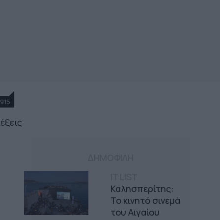
915
λέξεις
ΔΗΜΟΦΙΛΗ
IT LIST
Καλησπερίτης:
Το κινητό σινεμά
του Αιγαίου