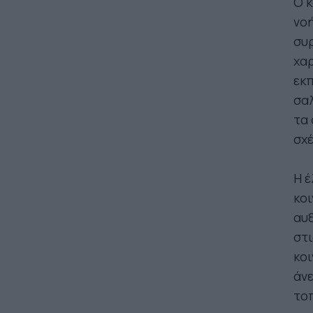
Ο κ
νοή
συρ
χαρ
εκπ
σαλ
τα 
σχέ
Η έ
κοι
αυξ
στι
κοι
άνε
τοπ