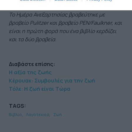
Ανεξαρτησίας, Η χώρα όπως είναι, Καναδάς.
Το Ημέρα Ανεξαρτησίας βραβεύτηκε με
βραβείο Pulitzer και βραβείο ΡΕΝ/Faulkner, και
είναι η πρώτη φορά που ένα βιβλίο κερδίζει
και τα δύο βραβεία.
Διαβάστε επίσης:
Η αξία της ζωής
Κέρουακ: Συμβουλές για την ζωή
Τόλε: Η ζωή είναι Tώρα
TAGS:
Βιβλίο
Λογοτεχνία
Ζωή