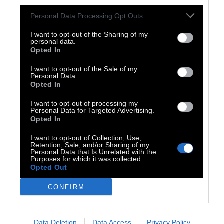
ιατρικής επιστήμης, ωστόσο τις
Personal Data Processing Opt Outs
επικροτούμε ελπίζοντας ότι κάποιο εμβόλιο
I want to opt-out of the Sharing of my
θα είναι εγκαίρως έτοιμο και νομίζοντας ότι
personal data.
Opted In
τα πράγματα μπορεί ακόμα να βελτιωθούν.
Μόνο που και ως προς αυτό είναι πολύ αργά.
I want to opt-out of the Sale of my
Personal Data.
Και μας λείπει. Κι όπως λέει ο ποιητής: «Ζωή
Opted In
είναι οι τρόποι που μας λείπει η ζωή».
I want to opt-out of processing my
Personal Data for Targeted Advertising.
Opted In
Απόσπασμα από το βιβλίο του Ρίτσαρντ
I want to opt-out of Collection, Use,
Retention, Sale, and/or Sharing of my
Φορντ, Ημέρα Ανεξαρτησίας, εκδ.
Πατάκη
. Ο
Personal Data that Is Unrelated with the
Purposes for which it was collected.
Richard Ford (16 Φεβρουαρίου 1944) είναι
Opted Out
πολυβραβευμένος Αμερικανός
CONFIRM
μυθιστοριογράφος και διηγηματογράφος.
Έχει γράψει, μεταξύ άλλων, τα
μυθιστορήματα The Sportswriter, Ημέρα
Data Deletion
Data Access
Privacy Policy