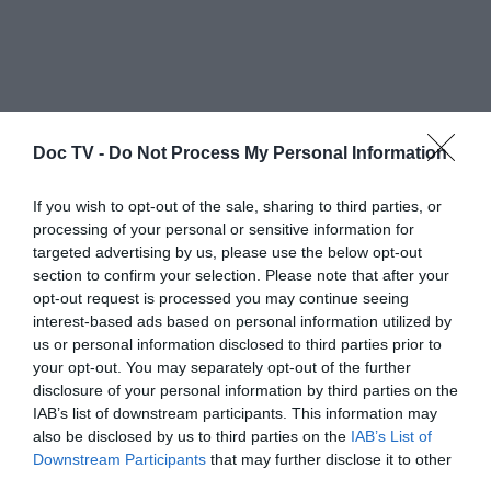
Doc TV -
Do Not Process My Personal Information
If you wish to opt-out of the sale, sharing to third parties, or
processing of your personal or sensitive information for
targeted advertising by us, please use the below opt-out
Ίσως είναι κάτι ακόμα χειρότερο: ίσως αυτό
section to confirm your selection. Please note that after your
που βλέπεις να έρχεται από πολύ μακριά δεν
opt-out request is processed you may continue seeing
interest-based ads based on personal information utilized by
είναι πραγματικά αυτό που σε φοβίζει αλλά
us or personal information disclosed to third parties prior to
τα επακόλουθά του, και αυτό που φοβάσαι
your opt-out. You may separately opt-out of the further
μήπως συμβεί έχει ήδη συμβεί. Αυτό μοιάζει
disclosure of your personal information by third parties on the
IAB’s list of downstream participants. This information may
στην ουσία με τη συνειδητοποίηση ότι όλοι
also be disclosed by us to third parties on the
IAB’s List of
εμείς δεν πρόκειται να ωφεληθούμε από τις
Downstream Participants
that may further disclose it to other
σπουδαίες πρόσφατες προόδους της
third parties.