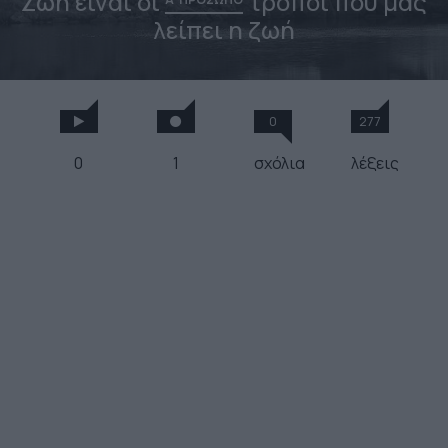
Ζωή είναι οι
τρόποι που μας
λείπει η ζωή
0
277
0
1
σχόλια
λέξεις