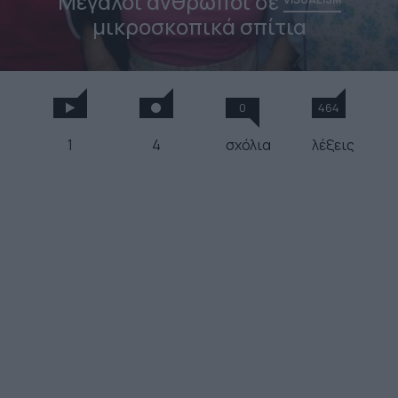
Μεγάλοι άνθρωποι σε
μικροσκοπικά σπίτια
0
464
1
4
σχόλια
λέξεις