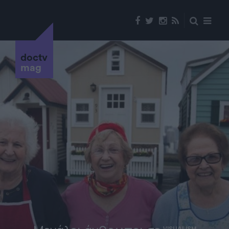
doctv
mag
VISUALISM