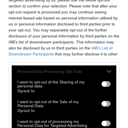
targeted advertising by us, please use the below opt-out
ηλικιωμένους ακόμα και να
section to confirm your selection. Please note that after your
παίρνουν τα φάρμακά τους
opt-out request is processed you may continue seeing
interest-based ads based on personal information utilized by
us or personal information disclosed to third parties prior to
your opt-out. You may separately opt-out of the further
disclosure of your personal information by third parties on the
IAB’s list of downstream participants. This information may
Άλλες εταιρείες όπως η MEDCottage
also be disclosed by us to third parties on the
IAB’s List of
διαθέτουν τα σπίτια τους ως εναλλακτικές
Downstream Participants
that may further disclose it to other
λύσεις για την υποβοηθούμενη διαβίωση. Οι
third parties.
λύσεις τους, γνωστές ως «κοιτώνες για
Personal Data Processing Opt Outs
γιαγιάδες», έχουν ακόμη και έξυπνα
I want to opt-out of the Sharing of my
συστήματα που θυμίζουν στους
personal data.
Opted In
ηλικιωμένους να παίρνουν τα φάρμακά τους
και μπορούν να αγοραστούν ως σπίτια
I want to opt-out of the Sale of my
Personal Data.
φιλικά προς το περιβάλλον και απλώς να
Opted In
εγκατασταθούν σε ένα οικόπεδο.
I want to opt-out of processing my
Personal Data for Targeted Advertising.