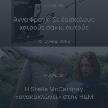
VISUALISM
Άννα Φρανκ: Σε δύσκολους
καιρούς σαν κι αυτούς
12 Ιουνίου 2026
VISUALISM
Η Stella McCartney
«ανακυκλώνει» στην H&M