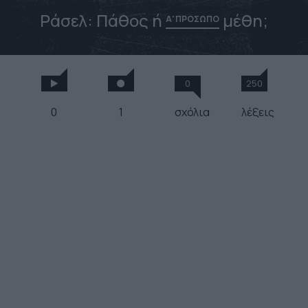
Ράσελ: Πάθος ή
μέθη;
Α' ΠΡΟΣΩΠΟ
0
250
0
1
σχόλια
λέξεις