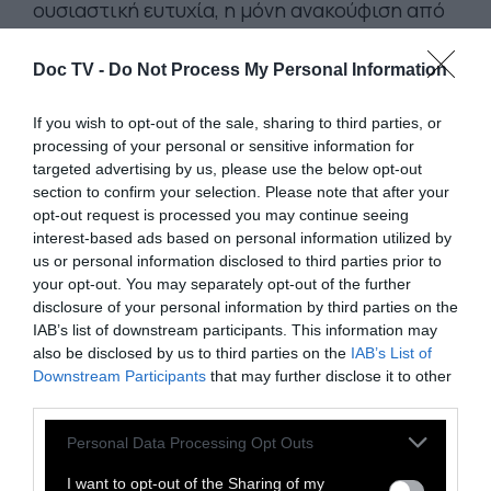
ουσιαστική ευτυχία, η μόνη ανακούφιση από
τον πόνο που του φαίνεται εφικτή είναι με
τη μέθη. Αλλά αυτό είναι σύμπτωμα μιας
Doc TV -
Do Not Process My Personal Information
βαθιά ριζωμένης ασθένειας.
If you wish to opt-out of the sale, sharing to third parties, or
processing of your personal or sensitive information for
Όπου δεν υπάρχει αυτή η κακοδαιμονία, η
targeted advertising by us, please use the below opt-out
μεγαλύτερη ευτυχία έρχεται με την πλήρη
section to confirm your selection. Please note that after your
opt-out request is processed you may continue seeing
ανάπτυξη των δυνάμεών σου. Στις στιγμές
interest-based ads based on personal information utilized by
που ο νους βρίσκεται σε πλήρη δράση και τα
us or personal information disclosed to third parties prior to
πιο ελάχιστα πράγματα ξεχνιούνται, στις
your opt-out. You may separately opt-out of the further
disclosure of your personal information by third parties on the
στιγμές αυτές βιώνονται οι πιο έντονες
IAB’s list of downstream participants. This information may
χαρές. Αυτό είναι η λυδία λίθος της ευτυχίας.
also be disclosed by us to third parties on the
IAB’s List of
Downstream Participants
that may further disclose it to other
third parties.
Η ευτυχία που χρειάζεται τη μέθη,
οποιασδήποτε μορφής, είναι κίβδηλη και
Personal Data Processing Opt Outs
ανεπαρκής. Η αυθεντική ευτυχία συνοδεύεται
I want to opt-out of the Sharing of my