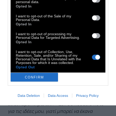
από την πλήρη άσκηση των δυνάμεών μας
personal data.
Opted In
και την πλήρη κατανόηση του κόσμου στον
οποίο ζούμε».
I want to opt-out of the Sale of my
Personal Data.
Opted In
I want to opt-out of processing my
Απόσπασμα από το βιβλίο του Μπέρτραντ
Personal Data for Targeted Advertising.
Opted In
Ράσελ, Κείμενα για τη θρησκεία, εκδ.
I want to opt-out of Collection, Use,
Scripta. Ο Μπέρτραντ Άρθουρ Γουίλιαμ Ράσελ
Retention, Sale, and/or Sharing of my
Personal Data that Is Unrelated with the
(18 Μαΐου 1872 - 2 Φεβρουαρίου 1970) ήταν
Purposes for which it was collected.
Βρετανός φιλόσοφος, μαθηματικός και
Opted Out
ειρηνιστής. Έκανε κριτική στα πυρηνικά και
CONFIRM
στην εισβολή των ΗΠΑ στο Βιετνάμ. Το 1950
κέρδισε το Νόμπελ Λογοτεχνίας. Απεχθανόταν
κάθε είδους φανατισμό και η δήλωσή του
Data Deletion
Data Access
Privacy Policy
είναι χαρακτηριστική: «Δεν θα πέθαινα ποτέ
για τις ιδέες μου, γιατί μπορεί να έκανα