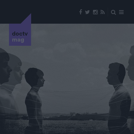
doctv
mag