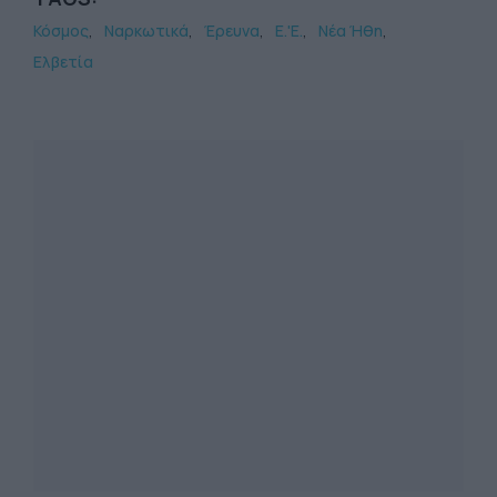
Κόσμος
Ναρκωτικά
Έρευνα
Ε.'Ε.
Νέα Ήθη
Ελβετία