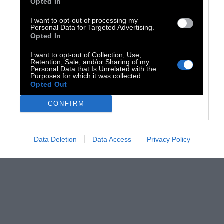
της χώρας.
Opted In
I want to opt-out of processing my
Ωστόσο, πρόσφατη
μελέτη
έδειξε ότι
Personal Data for Targeted Advertising.
Opted In
πέντε πόλεις της Ελβετίας είναι μεταξύ
των δέκα πρώτων της Ευρώπης στη χρήση
I want to opt-out of Collection, Use,
Retention, Sale, and/or Sharing of my
κοκαΐνης.
Τα δεδομένα προκύπτουν από την
Personal Data that Is Unrelated with the
Purposes for which it was collected.
τελευταία μελέτη ανάλυσης λυμάτων 56
Opted Out
ευρωπαϊκών πόλεων σε 19 χώρες, η οποία
CONFIRM
διεξήχθη από το κέντρο αξιολόγησης των
αποβλήτων και από τον οργανισμό της Ε.Έ.
για τα ναρκωτικά τον Μάρτιο του 2017.
Data Deletion
Data Access
Privacy Policy