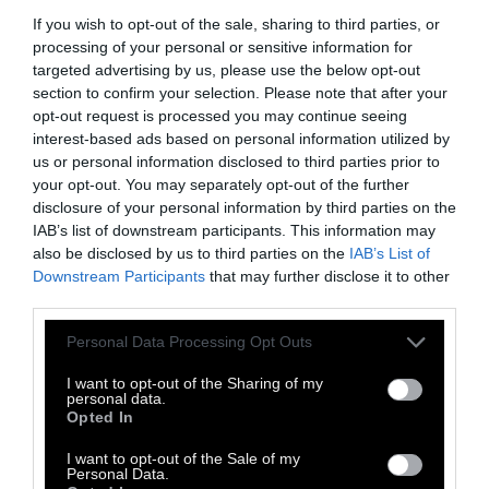
ανταγωνίζεται τη Βραζιλία, όπου το 44%
If you wish to opt-out of the sale, sharing to third parties, or
των ερωτηθέντων δηλώνει ότι οι
processing of your personal or sensitive information for
παραδόσεις κοκαΐνης έγιναν εντός 30
targeted advertising by us, please use the below opt-out
λεπτών, ή το Ηνωμένο Βασίλειο όπου το
section to confirm your selection. Please note that after your
opt-out request is processed you may continue seeing
αντίστοιχο ποσοστό είναι 37%.
interest-based ads based on personal information utilized by
us or personal information disclosed to third parties prior to
Στην σχετική μελέτη, 5.500 Ελβετοί
your opt-out. You may separately opt-out of the further
disclosure of your personal information by third parties on the
συμμετείχαν οικειοθελώς συμπληρώνοντας
IAB’s list of downstream participants. This information may
ένα κρυπτογραφημένο ερωτηματολόγιο. Από
also be disclosed by us to third parties on the
IAB’s List of
τους συμμετέχοντες, το 15% λέει ότι έχει
Downstream Participants
that may further disclose it to other
third parties.
χρησιμοποιήσει κοκαΐνη τους τελευταίους 12
μήνες –αν και οι ερευνητές πίσω από το GDS
Personal Data Processing Opt Outs
τονίζουν ότι πρόκειται για μία
I want to opt-out of the Sharing of my
αυτοεπιλεγόμενη ομάδα και τα ποσοστά
personal data.
Opted In
επικράτησης δεν μπορούν να
αντιπροσωπεύσουν ολόκληρο τον πληθυσμό
I want to opt-out of the Sale of my
Personal Data.