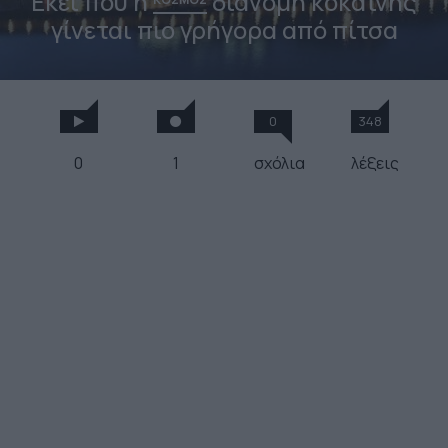
Εκεί που η
διανομή κοκαΐνης
γίνεται πιο γρήγορα από πίτσα
0
348
0
1
σχόλια
λέξεις