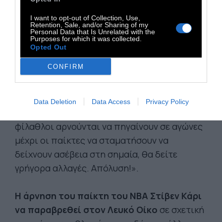
I want to opt-out of Collection, Use,
Retention, Sale, and/or Sharing of my
Personal Data that Is Unrelated with the
Purposes for which it was collected.
Opted Out
CONFIRM
Η κατάσταση έχει εξελιχθεί σε μια
χιονοστιβάδα αντιδημοτικότητας για τον
Ντόναλντ Τραμπ
που ζήτησε από τον κόσμο
Data Deletion
Data Access
Privacy Policy
να μην πηγαίνει στους αγώνες του NFL. «Αν οι
φίλαθλοι αρνούνται να πηγαίνουν σε αγώνες
μέχρι οι παίκτες να σταματήσουν να
δείχνουν ασέβεια στη σημαία, θα δείτε
γρήγορα αλλαγές. Απόλυση!».
Η άρνηση του παίκτη του NBA Στίβεν Κάρι
να παραβρεθεί στον Λευκό Οίκο
σε σχετική