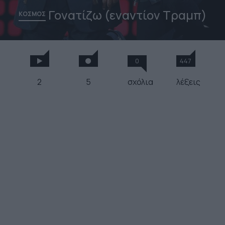
Γονατίζω (εναντίον Τραμπ)
ΚΟΣΜΟΣ
0
447
2
5
σχόλια
λέξεις