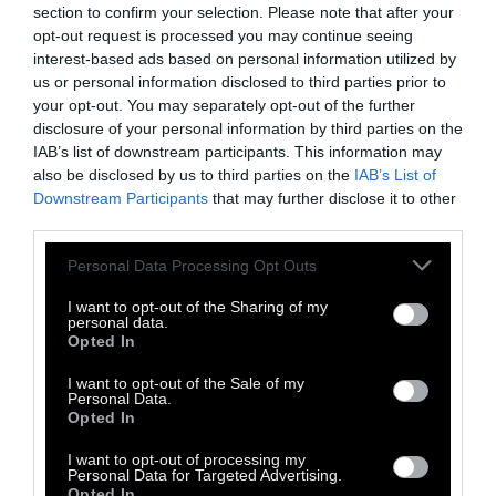
ομάδα και «κατατρεγμένος» για ένα χρόνο. Ο
section to confirm your selection. Please note that after your
πλανητάρχης δήλωσε πως η πράξη του θα
opt-out request is processed you may continue seeing
interest-based ads based on personal information utilized by
έπρεπε να κάνει τον ιδιοκτήτη μιας ομάδας
us or personal information disclosed to third parties prior to
να τον απολύσει: «Δεν θα σας άρεσε να
your opt-out. You may separately opt-out of the further
βλέπατε έναν ιδιοκτήτη ομάδας να πει
disclosure of your personal information by third parties on the
IAB’s list of downstream participants. This information may
“διώξτε αυτόν τον γιό σκύλας;”. Απολύστε
also be disclosed by us to third parties on the
IAB’s List of
τον!» Η μητέρα του παίκτη απάντησε: «Είμαι
Downstream Participants
that may further disclose it to other
η περήφανη μητέρα του γιού της σκυλας»! Ο
third parties.
Στίβι Γουόντερ
γονάτισε κι εκείνος,
Personal Data Processing Opt Outs
υποβασταζόμενος.
I want to opt-out of the Sharing of my
personal data.
Opted In
I want to opt-out of the Sale of my
Personal Data.
Opted In
I want to opt-out of processing my
Personal Data for Targeted Advertising.
Opted In