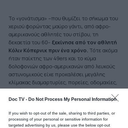
Το «γονάτισμα» –που θυμίζει το σήκωμα του
χεριού φορώντας μαύρο γάντι, από αφρο-
αμερικανούς αθλητές του στίβου, τη
δεκαετία του 60–
ξεκίνησε από τον αθλητή
Κόλιν Κόπερνικ πριν ένα χρόνο.
Τότε ακόμα
ήταν παίκτης των 49ers και το κύμα
δολοφονιών αφρο-αμερικανών από λευκούς
αστυνομικούς είχε προκαλέσει μεγάλης
κλίμακας διαμαρτυρίες, πορείες, οδομαχίες,
εξεγέρσεις.
Doc TV -
Do Not Process My Personal Information
Ο Τραμπ μίλησε εναντίον του και από τότε
ξεκίνησε μια μοναχική Οδύσσεια για τον
If you wish to opt-out of the sale, sharing to third parties, or
processing of your personal or sensitive information for
Κόλιν Κόπερνικ
ο οποίος βρέθηκε χωρίς
targeted advertising by us, please use the below opt-out