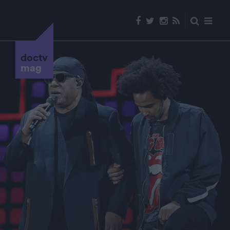
doctv
mag