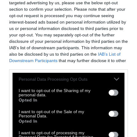
μεταξύ Συρίας και Τουρκίας, στέλνει ένα
targeted advertising by us, please use the below opt-out
section to confirm your selection. Please note that after your
ηχηρό μήνυμα σχετικά με το τι σημαίνει να
opt-out request is processed you may continue seeing
είσαι πρόσφυγας, να είσαι ηλικιωμένος και
interest-based ads based on personal information utilized by
να ζεις με τον τρόπο που ζουν σήμερα
us or personal information disclosed to third parties prior to
your opt-out. You may separately opt-out of the further
εκατομμύρια πρόσφυγες, αλλά και για το τι
disclosure of your personal information by third parties on the
σημαίνει να αγαπάς. Η κινηματογράφηση του
IAB’s list of downstream participants. This information may
βίντεο έγινε από το
Spotlight Syria
.
also be disclosed by us to third parties on the
IAB’s List of
Downstream Participants
that may further disclose it to other
third parties.
Personal Data Processing Opt Outs
I want to opt-out of the Sharing of my
personal data.
Opted In
I want to opt-out of the Sale of my
Personal Data.
Opted In
I want to opt-out of processing my