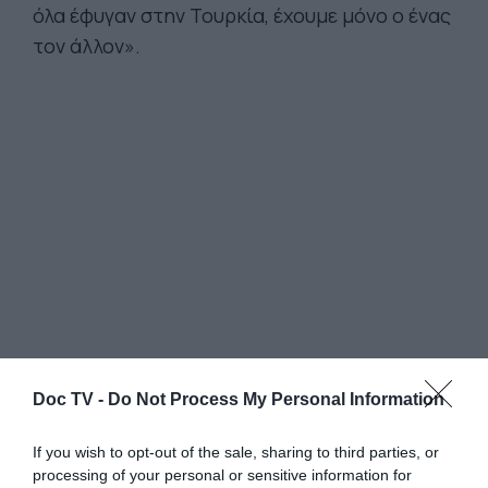
όλα έφυγαν στην Τουρκία, έχουμε μόνο ο ένας
τον άλλον».
Doc TV -
Do Not Process My Personal Information
6,6 εκατομμύρια Σύροι έχουν μετατοπιστεί.
Οι ηλικιωμένοι είναι μια ιδιαίτερα ευπαθής
If you wish to opt-out of the sale, sharing to third parties, or
ομάδα και το ζευγάρι που ζει στα σύνορα
processing of your personal or sensitive information for