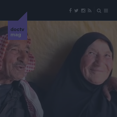
doctv
mag