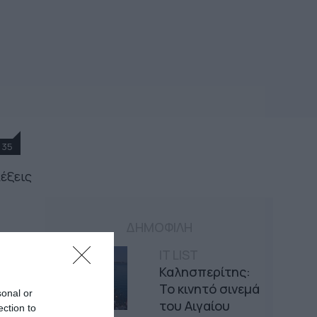
35
λέξεις
ΔΗΜΟΦΙΛΗ
IT LIST
Καλησπερίτης:
Το κινητό σινεμά
sonal or
του Αιγαίου
ection to