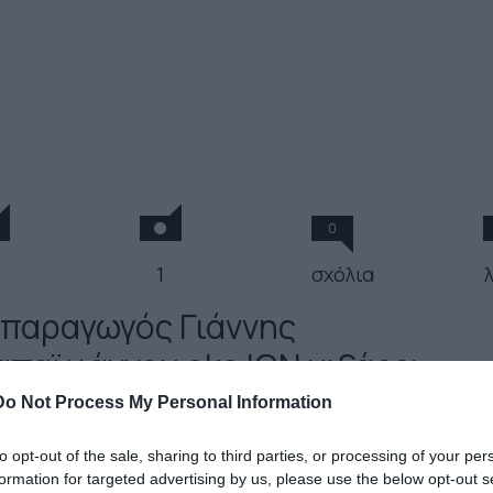
0
1
σχόλια
 παραγωγός
Γιάννης
απαϊωάννου
aka ION μιξάρει
α freestyle συλλογή για το
Do Not Process My Personal Information
OCTV.gr
to opt-out of the sale, sharing to third parties, or processing of your per
formation for targeted advertising by us, please use the below opt-out s