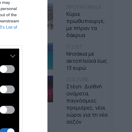
ou may
ΠΡΟΠΑΓΑΝΔΑ
 personal
Κύριε
out of the
πρωθυπουργέ,
 downstream
με πήραν τα
B’s List of
δάκρυα
IT LIST
Νησάκια με
ακτοπλοϊκά έως
13 ευρώ
CULTURE
Στέγη: Διεθνή
ονόματα,
παγκόσμιες
πρεμιέρες, νέοι
χώροι για τη νέα
σεζόν