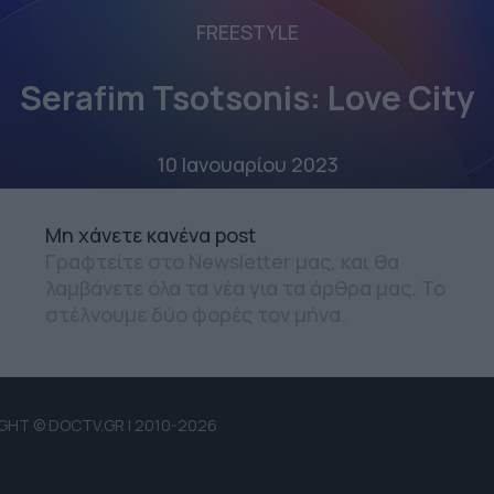
FREESTYLE
Serafim Tsotsonis: Love City
10 Ιανουαρίου 2023
Mη χάνετε κανένα post
Γραφτείτε στο Newsletter μας, και θα
λαμβάνετε όλα τα νέα για τα άρθρα μας. Το
στέλνουμε δύο φορές τον μήνα.
GHT © DOCTV.GR | 2010-2026