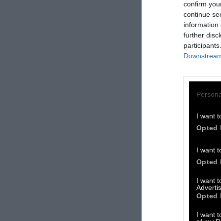
confirm you
continue se
16
information 
further disc
participants
Downstream 
Persona
I want t
Opted 
I want t
Opted 
I want 
Advertis
Opted 
I want t