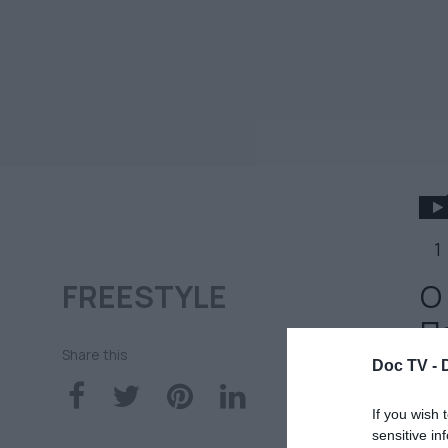
1
FREESTYLE
O
Π
Share this
μι
Doc TV -
D
If you wish 
sensitive in