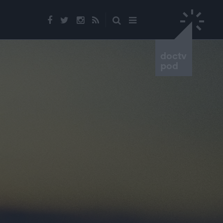
doctv
pod