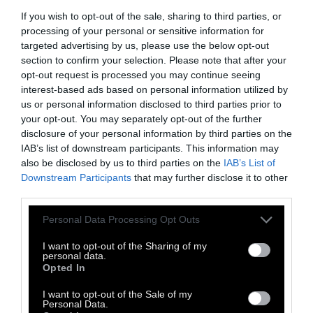
If you wish to opt-out of the sale, sharing to third parties, or
processing of your personal or sensitive information for
Ο Χρήστος Χατζής είναι radio-head. Έχει
targeted advertising by us, please use the below opt-out
section to confirm your selection. Please note that after your
εργαστεί σε όλες τις θέσεις της μουσικής
opt-out request is processed you may continue seeing
βιομηχανίας, από διευθυντής ραδιοσταθμού
interest-based ads based on personal information utilized by
ως manager δισκογραφικής. Μπορείτε να
us or personal information disclosed to third parties prior to
your opt-out. You may separately opt-out of the further
ακούσετε τις υπόλοιπες συλλογές του στο
disclosure of your personal information by third parties on the
DOC TV
εδώ
.
IAB’s list of downstream participants. This information may
also be disclosed by us to third parties on the
IAB’s List of
Downstream Participants
that may further disclose it to other
Aκούστε μουσική στο pod.radio του DOC TV.
third parties.
Χρησιμοποιήστε το pop up παράθυρο ώστε
να μη σταματήσει το player όταν βγείτε από τη
Personal Data Processing Opt Outs
σελίδα
I want to opt-out of the Sharing of my
personal data.
Opted In
I want to opt-out of the Sale of my
Personal Data.