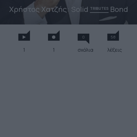
Χρήστος Χατζής: Solid
Bond
TRIBUTES
0
58
1
1
σχόλια
λέξεις