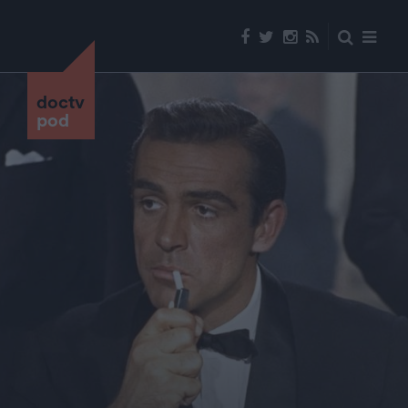
doctv
pod