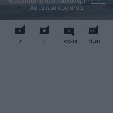
Ψυχοπαίδης στο Γουλανδρή:
Αυτά που κράτησα
0
584
0
5
σχόλια
λέξεις