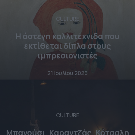
CULTURE
Η άστεγη καλλιτέχνιδα που
εκτίθεται δίπλα στους
ιμπρεσιονιστές
21 Ιουλίου 2026
CULTURE
Μπανούσι, Καραντζάς, Κότσαλη