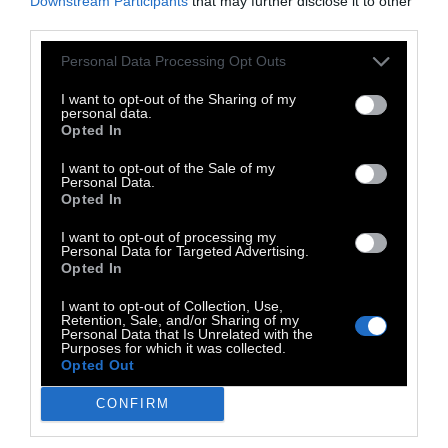
Downstream Participants
that may further disclose it to other
αρχαιότητα είναι εμφανείς και στη σειρά
third parties.
έργων που αντλούν την έμπνευσή τους από
Personal Data Processing Opt Outs
τις μεγάλες πυρκαγιές του 2007 στην Αρχαία
Ολυμπία και εξερευνούν τη σχέση ανάμεσα
I want to opt-out of the Sharing of my
personal data.
στο ζωντανό παρόν και σε έναν κλασικό
Opted In
κόσμο που λειτουργεί ως σημείο αναφοράς.
I want to opt-out of the Sale of my
Personal Data.
Την επιμέλεια της έκθεσης υπογράφει ο
Opted In
Κυριάκος Κουτσομάλλης, Γενικός Διευθυντής
I want to opt-out of processing my
του Ιδρύματος B&E Γουλανδρή.
Personal Data for Targeted Advertising.
Opted In
Η έκθεση συνοδεύεται από εκτενή κατάλογο
I want to opt-out of Collection, Use,
σε ελληνικά και αγγλικά καθώς και μια
Retention, Sale, and/or Sharing of my
Personal Data that Is Unrelated with the
ενότητα podcasts τριών επεισοδίων, που
Purposes for which it was collected.
Opted Out
εντάσσονται στη σειρά
«B&E Goulandris Podcasts: μια ηχητική
CONFIRM
κατάδυση στον μαγευτικό κόσμο της Τέχνης»