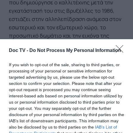
που δημιούργησε ο καλλιτέχνης μετά την
εγκατάστασή του στις Βρυξέλλες το 1986,
εστιάζει στην αλληλεπίδραση ανάμεσα στον
εσωτερικό και τον εξωτερικό χώρο, το
προσωπικό δωμάτιο και την εικόνα της
πόλης έξω από τα παράθυρα, ενώ ο κύκλος
Doc TV -
Do Not Process My Personal Information
έργων του 1999 «Αναφορά στον Goya» είναι
μια καταγγελία κατά του πολέμου, που
If you wish to opt-out of the sale, sharing to third parties, or
συνδέει τις τραυματικές εικόνες του
processing of your personal or sensitive information for
παρελθόντος με τα σύγχρονα γεγονότα.
targeted advertising by us, please use the below opt-out
section to confirm your selection. Please note that after your
Ο «Χρησμός», από τα πλέον εμβληματικά
opt-out request is processed you may continue seeing
έργα του δημιουργού, ξεχωρίζει για τη
interest-based ads based on personal information utilized by
us or personal information disclosed to third parties prior to
σύνθετη και πολυεπίπεδη μορφή του με μια
your opt-out. You may separately opt-out of the further
εξαιρετικά ευρεία θεματική η οποία
disclosure of your personal information by third parties on the
καλύπτει τον σύγχρονο και τον αρχαίο
IAB’s list of downstream participants. This information may
also be disclosed by us to third parties on the
IAB’s List of
πολιτισμό, ενώ οι αναφορές στην κλασική