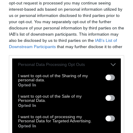
opt-out request is processed you may continue seeing
interest-based ads based on personal information utilized by
us or personal information disclosed to third parties prior to
your opt-out. You may separately opt-out of the further
disclosure of your personal information by third parties on the
Τα φετινά αφιερώματα
αφορούν τις
IAB’s list of downstream participants. This information may
also be disclosed by us to third parties on the
IAB’s List of
δημιουργίες του Ζαχαρία Μαυροειδή (Ο
Downstream Participants
that may further disclose it to other
Ξεναγός, Στο Σώμα της, Απόστρατος, Το
third parties.
Καλοκαίρι της Κάρμεν), την μαρτυρική
Personal Data Processing Opt Outs
Παλαιστίνη με 5 ταινίες μυθοπλασίας και
ντοκιμαντέρ, μια σειρά Επετειακών Κλασικών
I want to opt-out of the Sharing of my
personal data.
Ταινιών (Τζίλντα, Ο Γίγας, Blow Up, 1900,
Opted In
Στάσου Πλάι μου, Romeo and Juliet, Τα
I want to opt-out of the Sale of my
Personal Data.
Παιδιά των Ανθρώπων), τίτλους για
Opted In
πιτσιρίκια, ενώ την 1η και την 3η
I want to opt-out of processing my
Σεπτεμβρίου, θα γίνουν προβολές για παιδιά
Personal Data for Targeted Advertising.
4 – 6 ετών, στην αίθουσα του Πολιτιστικού
Opted In