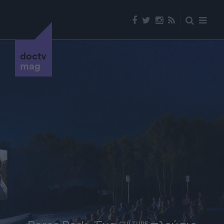
doctv
mag
CULTURE