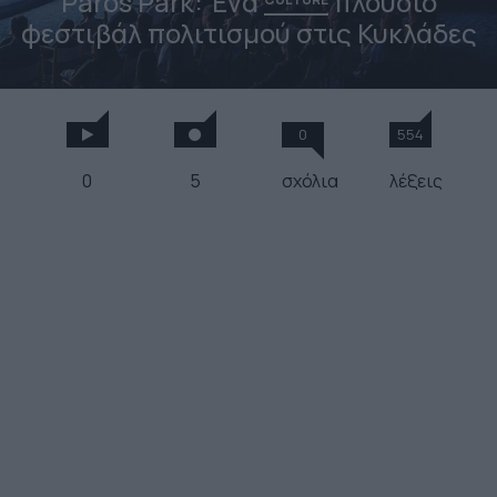
Paros Park: Ένα
πλούσιο
φεστιβάλ πολιτισμού στις Κυκλάδες
0
554
0
5
σχόλια
λέξεις