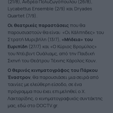
(21/8), Ανδρέα Πολυζωγόπουλου (26/8),
Lycabettus Ensemble (2/9) και Dryades
Quartet (7/9).
Οι θεατρικές παραστάσεις
που θα
παρουσιαστούν θα είναι: «Οι Κάλπηδες» του
Στρατή Μυριβήλη (13/7),
«Μήδεια» του
Ευριπίδη
(27/7) και «Ο Κύριος Βρομύλος»
του Ντέιβιντ Ουάλιαμς, από την Παιδική
Σκηνή του Θεάτρου Τέχνης Κάρολος Κουν.
Ο θερινός κινηματογράφος του Πάρκου
Έναστρον
, θα παρουσιάσει μια σειρά από
ταινίες με ελεύθερη είσοδο, σε ένα
πρόγραμμα που έχει επιμεληθεί ο Χ.
Λακταρίδης, o κινηματογραφικός συντάκτης
μας, εδώ στο DOCTV.gr.