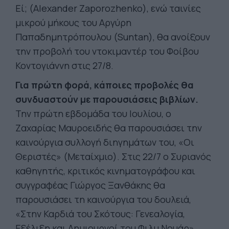
Εί; (Alexander Zaporozhenko), ενώ ταινίες
μικρού μήκους του Αργύρη
Παπαδημητρόπουλου (Suntan), θα ανοίξουν
την προβολή του ντοκιμαντέρ του Φοίβου
Κοντογιάννη στις 27/8.
Για πρώτη φορά, κάποιες προβολές θα
συνδυαστούν με παρουσιάσεις βιβλίων.
Την πρώτη εβδομάδα του Ιουλίου, ο
Ζαχαρίας Μαυροειδής θα παρουσιάσει την
καινούργια συλλογή διηγημάτων του, «Οι
Θεριστές» (Μεταίχμιο). Στις 22/7 ο Συριανός
καθηγητής, κριτικός κινηματογράφου και
συγγραφέας Γιώργος Ξανθάκης θα
παρουσιάσει τη καινούργια του δουλειά,
«Στην Καρδιά του Σκότους: Γενεαλογία,
Εξέλιξη και Δημιουργοί του Φιλμ Νουάρ»,