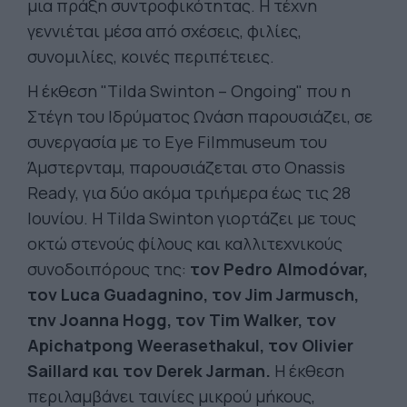
μια πράξη συντροφικότητας. Η τέχνη
γεννιέται μέσα από σχέσεις, φιλίες,
συνομιλίες, κοινές περιπέτειες.
Η έκθεση "Tilda Swinton – Ongoing" που η
Στέγη του Ιδρύματος Ωνάση παρουσιάζει, σε
συνεργασία με το Eye Filmmuseum του
Άμστερνταμ, παρουσιάζεται στο Onassis
Ready, για δύο ακόμα τριήμερα έως τις 28
Ιουνίου. Η Tilda Swinton γιορτάζει με τους
οκτώ στενούς φίλους και καλλιτεχνικούς
συνοδοιπόρους της:
τον Pedro Almodóvar,
τον Luca Guadagnino, τον Jim Jarmusch,
την Joanna Hogg, τον Tim Walker, τον
Apichatpong Weerasethakul, τον Olivier
Saillard και τον Derek Jarman.
Η έκθεση
περιλαμβάνει ταινίες μικρού μήκους,