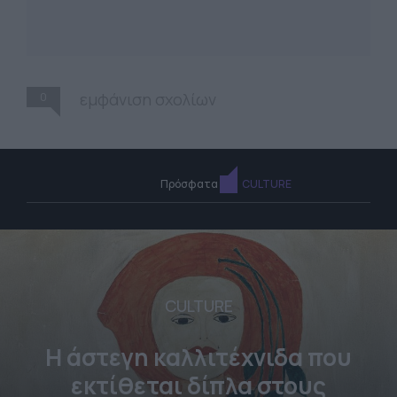
0
εμφάνιση σχολίων
Πρόσφατα
CULTURE
CULTURE
Η άστεγη καλλιτέχνιδα που
εκτίθεται δίπλα στους