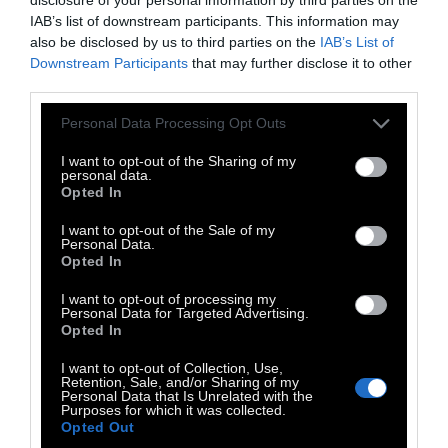
Ready ένα κινηματογραφικό πρόγραμμα με
IAB’s list of downstream participants. This information may
also be disclosed by us to third parties on the
IAB’s List of
έξι ταινίες μεγάλου μήκους, τις οποίες
Downstream Participants
that may further disclose it to other
«προλογίζουν» μικρού μήκους ταινίες που
third parties.
έχει επιλέξει η ίδια η Tilda Swinton.
Personal Data Processing Opt Outs
Στο επίκεντρο βρίσκεται η ανατρεπτική
I want to opt-out of the Sharing of my
ηθοποιός με τους κινηματογραφικούς
personal data.
Opted In
ρόλους που τη διαμόρφωσαν, αλλά και την
έφεραν κοντά με τους σκηνοθέτες που
I want to opt-out of the Sale of my
Personal Data.
συμμετέχουν μαζί της στην έκθεση: Pedro
Opted In
Almodóvar, Apichatpong Weerasethakul,
I want to opt-out of processing my
Joanna Hogg, Jim Jarmusch και Derek
Personal Data for Targeted Advertising.
Opted In
Jarman. Από το κινηματογραφικό της
ντεμπούτο, “
Caravaggio
” του Ντέρεκ
I want to opt-out of Collection, Use,
Retention, Sale, and/or Sharing of my
Τζάρμαν (1986), στην cult ταινία βαμπίρ,
Personal Data that Is Unrelated with the
Purposes for which it was collected.
“
Only Lovers Left Alive
” του Τζιμ Τζάρμους
Opted Out