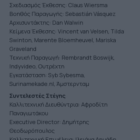
Σχεδιασμός Έκθεσης: Claus Wiersma
Βοηθός Παραγωγής: Sebastián Vásquez
Αρχισυντάκτης: Dan Walwin
Κείμενα Έκθεσης: Vincent van Velsen, Tilda
Swinton, Marente Bloemheuvel, Mariska
Graveland
Τεχνική Παραγωγή: Rembrandt Boswijk,
Indyvideo, Ουτρέχτη
Εγκατάσταση: Syb Sybesma,
Surinamekade.nl, Άμστερνταμ
Συντελεστές Στέγης
Καλλιτεχνική Διευθύντρια: Αφροδίτη
Παναγιωτάκου
Executive Director: Δημήτρης
Θεοδωρόπουλος
Καλλιτεχνική Επιμέλεια: Ιλειάνα Δημάδη,