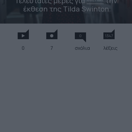
Τελευταίες μέρες για
την
έκθεση της Tilda Swinton
0
1347
0
7
σχόλια
λέξεις