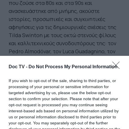
που ζούσε στα 80s και στα 90s και
ανασκευάστηκε από μνήμης, ακούστε
ιστορίες, προσωπικές και συγκινητικές
αφηγήσεις για τις δημιουργικές σχέσεις της
Tilda Swinton με τους οκτώ στενούς φίλους
και καλλιτεχνικούς συνοδοιπόρους της: τον
Pedro Almodóvar, τον Luca Guadagnino, τον
Jim Jarmusch, την Joanna Hogg, τον Tim
Walker, τον Apichatpong Weerasethakul, τον
Doc TV -
Do Not Process My Personal Information
Olivier Saillard και τον Derek Jarman.
If you wish to opt-out of the sale, sharing to third parties, or
ΘΕΡΙΝΟ ΣΙΝΕΜΑ ΣΤΗΝ ΤΑΡΑΤΣΑ ΤΟΥ
processing of your personal or sensitive information for
targeted advertising by us, please use the below opt-out
ONASSIS READY, ΚΙΝΗΜΑΤΟΓΡΑΦΙΚΕΣ
section to confirm your selection. Please note that after your
ΠΡΟΒΟΛΕΣ 19, 26 & 27.06.2026 | 21:00:
Κατά
opt-out request is processed you may continue seeing
τη διάρκεια της έκθεσης της Tilda Swinton,
interest-based ads based on personal information utilized by
us or personal information disclosed to third parties prior to
Ongoing, έχουμε την ευκαιρία να δούμε στη
your opt-out. You may separately opt-out of the further
μεγάλη οθόνη στην ταράτσα του Onassis
disclosure of your personal information by third parties on the