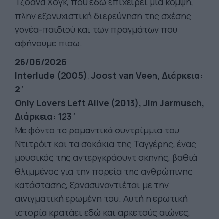
Τζοάνα Χογκ, που εδώ επιχειρεί μια κομψή,
πλην εξονυχιστική διερεύνηση της σχέσης
γονέα-παιδιού και των πραγμάτων που
αφήνουμε πίσω.
26/06/2026
Interlude (2005), Joost van Veen, Διάρκεια:
2΄
Only Lovers Left Alive (2013), Jim Jarmusch,
Διάρκεια: 123΄
Με φόντο τα ρομαντικά συντρίμμια του
Ντιτρόιτ και τα σοκάκια της Ταγγέρης, ένας
μουσικός της αντεργκράουντ σκηνής, βαθιά
θλιμμένος για την πορεία της ανθρώπινης
κατάστασης, ξανασυναντιέται με την
αινιγματική ερωμένη του. Αυτή η ερωτική
ιστορία κρατάει εδώ και αρκετούς αιώνες,