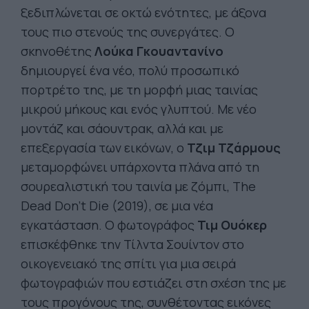
ξεδιπλώνεται σε οκτώ ενότητες, με άξονα
τους πιο στενούς της συνεργάτες. Ο
σκηνοθέτης
Λούκα Γκουαντανίνο
δημιουργεί ένα νέο, πολύ προσωπικό
πορτρέτο της, με τη μορφή μιας ταινίας
μικρού μήκους και ενός γλυπτού. Με νέο
μοντάζ και σάουντρακ, αλλά και με
επεξεργασία των εικόνων, ο
Τζιμ
Τζάρμους
μεταμορφώνει υπάρχοντα πλάνα από τη
σουρεαλιστική του ταινία με ζόμπι, The
Dead Don’t Die (2019), σε μια νέα
εγκατάσταση. Ο φωτογράφος
Τιμ
Ουόκερ
επισκέφθηκε την Τίλντα Σουίντον στο
οικογενειακό της σπίτι για μια σειρά
φωτογραφιών που εστιάζει στη σχέση της με
τους προγόνους της, συνθέτοντας εικόνες