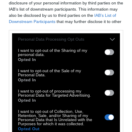
το μείγμα σε φύλλο λαδόκολλας.
Δίνουμε
disclosure of your personal information by third parties on the
σχήμα σαλαμιού.
Βάζουμε το μωσαϊκό στην
IAB’s list of downstream participants. This information may
also be disclosed by us to third parties on the
IAB’s List of
κατάψυξη για 4 ώρες.
Downstream Participants
that may further disclose it to other
third parties.
TAGS:
Personal Data Processing Opt Outs
Καλοκαίρι
Συνταγή
Συνταγές
I want to opt-out of the Sharing of my
personal data.
Opted In
I want to opt-out of the Sale of my
Personal Data.
Opted In
I want to opt-out of processing my
Personal Data for Targeted Advertising.
Opted In
I want to opt-out of Collection, Use,
Retention, Sale, and/or Sharing of my
Personal Data that Is Unrelated with the
Purposes for which it was collected.
Opted Out