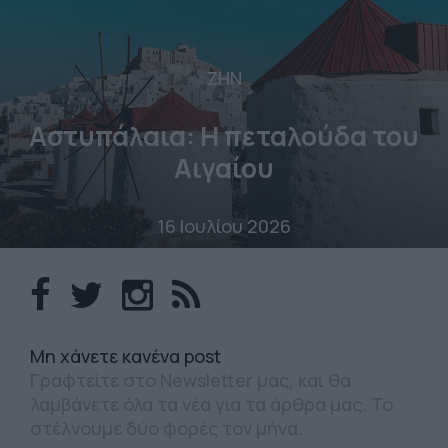
ΖΗΝ
Αστυπάλαια: Η πεταλούδα του
Αιγαίου
16 Ιουλίου 2026
Mη χάνετε κανένα post
Γραφτείτε στο Newsletter μας, και θα
λαμβάνετε όλα τα νέα για τα άρθρα μας. Το
στέλνουμε δύο φορές τον μήνα.