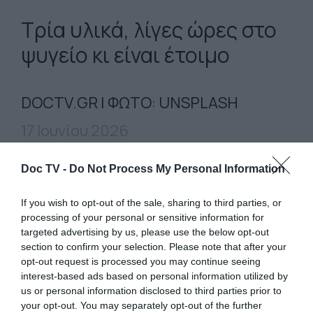
Τρία υλικά, λίγες ώρες στο
ψυγείο κι είναι έτοιμο
DOCTV.GR | ΦΩΤΟ: UNSPLASH
17 Ιουνίου 2026
Υλικά:
400 γρ. μερέντα, 250 γρ. κρέμα
Doc TV -
Do Not Process My Personal Information
γάλακτος, 1½ πακέτο μπισκότα πτι-μπερ
If you wish to opt-out of the sale, sharing to third parties, or
Εκτέλεση:
Χτυπάμε την κρέμα γάλακτος στο
processing of your personal or sensitive information for
targeted advertising by us, please use the below opt-out
μίξερ μέχρι να γίνει παχύρρευστη σαν
section to confirm your selection. Please note that after your
γιαούρτι.
Προσθέτουμε την μερέντα και
opt-out request is processed you may continue seeing
ανακατεύουμε.
Σπάμε τα μπισκότα σε μικρά
interest-based ads based on personal information utilized by
us or personal information disclosed to third parties prior to
κομμάτια και τα προσθέτουμε.
Αδειάζουμε
your opt-out. You may separately opt-out of the further