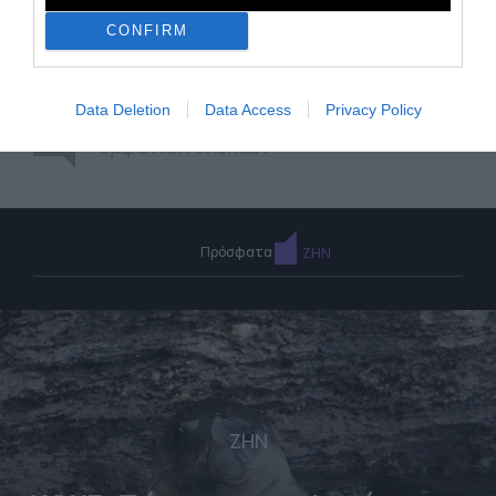
CONFIRM
Data Deletion
Data Access
Privacy Policy
0
εμφάνιση σχολίων
Πρόσφατα
ΖΗΝ
ΖΗΝ