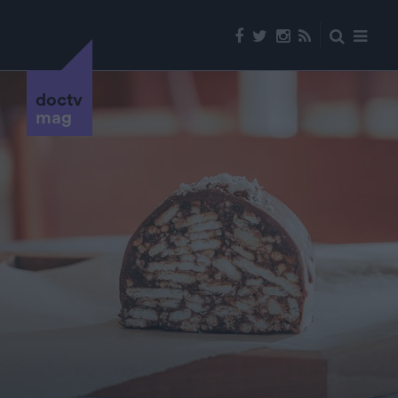
doctv
mag