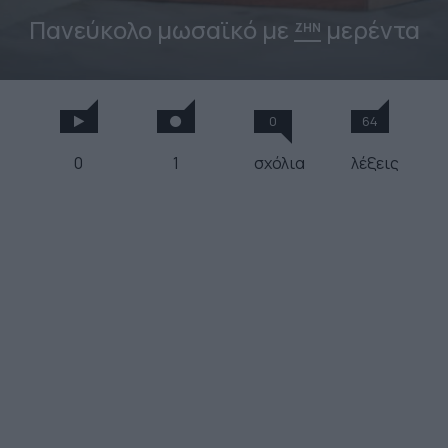
Πανεύκολο μωσαϊκό με
μερέντα
ΖΗΝ
0
64
0
1
σχόλια
λέξεις